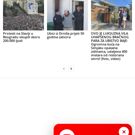
Protesti na Slaviji u
Ubici iz Drniša prijeti 50
OVO JE LUKSUZNA VILA
Beogradu okupili skoro
godina zatvora
UHAPŠENOG BRAČNOG
200.000 ljudi
PARA ZA UBISTVO BAJE:
Ogromna kuća na
Senjaku opasana
zidinama, udaljena 400
metara od restorana
smrti! (foto, video)
×