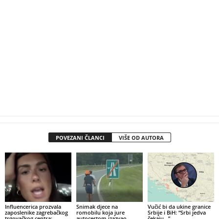
POVEZANI ČLANCI
VIŠE OD AUTORA
Influencerica prozvala
Snimak djece na
Vučić bi da ukine granice
zaposlenike zagrebačkog
romobilu koja jure
Srbije i BiH: “Srbi jedva
trgovačkog centra:
autocestom izazvao
čekaju…”