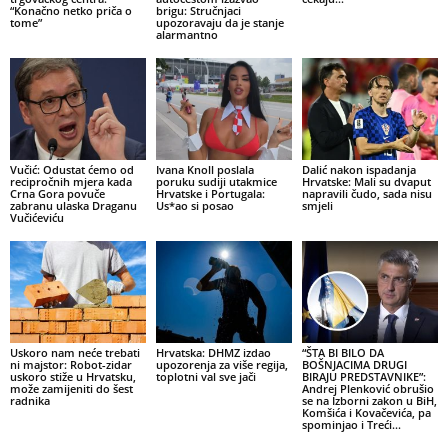
“Konačno netko priča o
brigu: Stručnjaci
tome”
upozoravaju da je stanje
alarmantno
Vučić: Odustat ćemo od
Ivana Knoll poslala
Dalić nakon ispadanja
recipročnih mjera kada
poruku sudiji utakmice
Hrvatske: Mali su dvaput
Crna Gora povuče
Hrvatske i Portugala:
napravili čudo, sada nisu
zabranu ulaska Draganu
Us*ao si posao
smjeli
Vučićeviću
Uskoro nam neće trebati
Hrvatska: DHMZ izdao
“ŠTA BI BILO DA
ni majstor: Robot-zidar
upozorenja za više regija,
BOŠNJACIMA DRUGI
uskoro stiže u Hrvatsku,
toplotni val sve jači
BIRAJU PREDSTAVNIKE”:
može zamijeniti do šest
Andrej Plenković obrušio
radnika
se na Izborni zakon u BiH,
Komšića i Kovačevića, pa
spominjao i Treći...