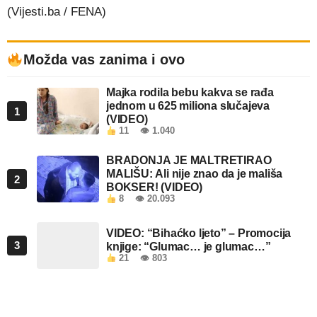
(Vijesti.ba / FENA)
Možda vas zanima i ovo
Majka rodila bebu kakva se rađa
jednom u 625 miliona slučajeva
1
(VIDEO)
11
👁 1.040
BRADONJA JE MALTRETIRAO
MALIŠU: Ali nije znao da je mališa
2
BOKSER! (VIDEO)
8
👁 20.093
VIDEO: “Bihaćko ljeto” – Promocija
3
knjige: “Glumac… je glumac…”
21
👁 803