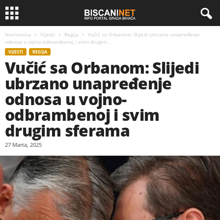
Naslovnica
Vijesti
Regija
Vučić sa Orbanom: Slijedi ubrzano unapređenje
odnosa u vojno-odbrambenoj i svim drugim...
VIJESTI
REGIJA
Vučić sa Orbanom: Slijedi
ubrzano unapređenje
odnosa u vojno-
odbrambenoj i svim
drugim sferama
27 Marta, 2025