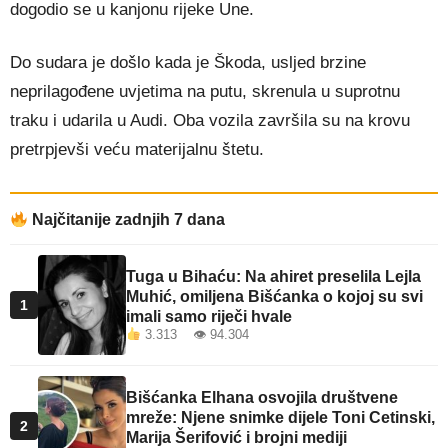
dogodio se u kanjonu rijeke Une.
Do sudara je došlo kada je Škoda, usljed brzine
neprilagođene uvjetima na putu, skrenula u suprotnu
traku i udarila u Audi. Oba vozila završila su na krovu
pretrpjevši veću materijalnu štetu.
Najčitanije zadnjih 7 dana
Tuga u Bihaću: Na ahiret preselila Lejla
Muhić, omiljena Bišćanka o kojoj su svi
1
imali samo riječi hvale
3.313 👁 94.304
Bišćanka Elhana osvojila društvene
mreže: Njene snimke dijele Toni Cetinski,
2
Marija Šerifović i brojni mediji