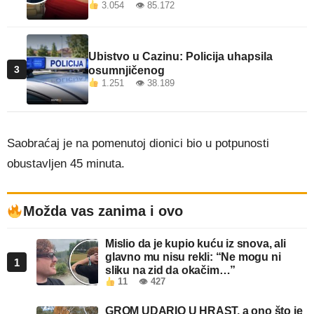
3.054 👁 85.172
Ubistvo u Cazinu: Policija uhapsila
3
osumnjičenog
1.251 👁 38.189
Saobraćaj je na pomenutoj dionici bio u potpunosti
obustavljen 45 minuta.
Možda vas zanima i ovo
Mislio da je kupio kuću iz snova, ali
glavno mu nisu rekli: “Ne mogu ni
1
sliku na zid da okačim…”
11
👁 427
GROM UDARIO U HRAST, a ono što je