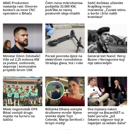
ARAS Production
Četiri nova mikrobiznisa
Sedić dočekao učesnike
nastavlja rast: Otvoren
podijelila 32.000 KM,
Krajiškog moto-
konkurs za nove CNC
podrška za razvoj
maratona: „Čuvate istinu
operatere u Bihaću
poslovnih ideja mladih
o borbi i žrtvi naših
branilaca“
Ministar Edvin Odobašić:
Porast povreda djece na
General Izet Nanić: Heroj
Više od 2,25 miliona KM
električnim romobilima:
Bosne i Hercegovine koji
za puteve, vodovode,
Stradaju glava, lice i ruke
nije zaboravljen
deponije i komunalne
projekte širom USK
Mladi nogometaši OFK
Bišćanka Elhana osvojila
Dva mjeseca nakon
Bihać osvojili drugo
društvene mreže: Njene
emisije na BiscaniNET-u:
mjesto na turniru na
snimke dijele Toni
Sedić poručio „Još
Izačiću
Cetinski, Marija Šerifović i
čekamo odgovor koji je
brojni mediji
najavljen za sedam dana“