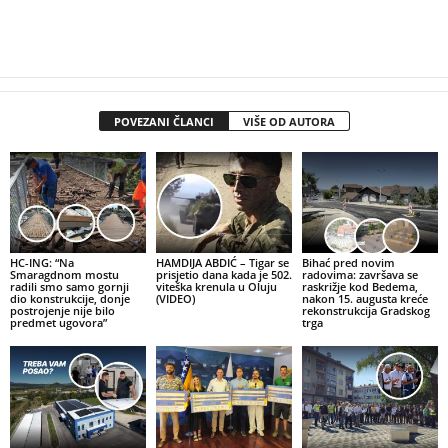
POVEZANI ČLANCI
VIŠE OD AUTORA
HC-ING: “Na
HAMDIJA ABDIĆ – Tigar se
Bihać pred novim
Smaragdnom mostu
prisjetio dana kada je 502.
radovima: završava se
radili smo samo gornji
viteška krenula u Oluju
raskrižje kod Bedema,
dio konstrukcije, donje
(VIDEO)
nakon 15. augusta kreće
postrojenje nije bilo
rekonstrukcija Gradskog
predmet ugovora”
trga