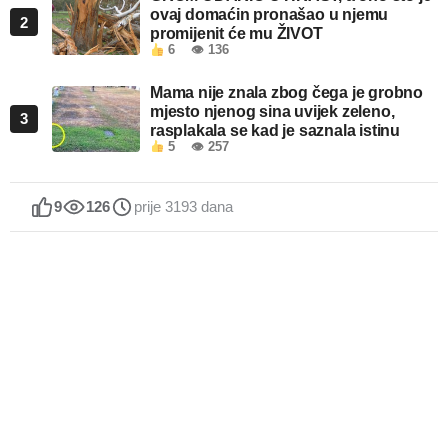
ovaj domaćin pronašao u njemu
2
promijenit će mu ŽIVOT
6
👁 136
Mama nije znala zbog čega je grobno
mjesto njenog sina uvijek zeleno,
3
rasplakala se kad je saznala istinu
5
👁 257
9
126
prije 3193 dana