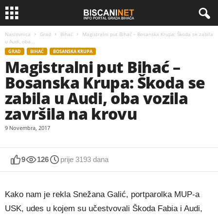
Naslovnica
Grad
Bihać
Magistralni put Bihać – Bosanska Krupa: Škoda se zabila
u Audi, oba...
GRAD
BIHAĆ
BOSANSKA KRUPA
Magistralni put Bihać –
Bosanska Krupa: Škoda se
zabila u Audi, oba vozila
završila na krovu
9 Novembra, 2017
9
126
prije 3193 dana
Kako nam je rekla Snežana Galić, portparolka MUP-a
USK, udes u kojem su učestvovali Škoda Fabia i Audi,