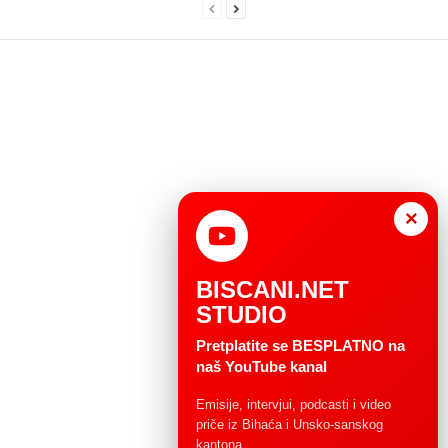
×
BISCANI.NET
STUDIO
Pretplatite se BESPLATNO na
naš YouTube kanal
Emisije, intervjui, podcasti i video
priče iz Bihaća i Unsko-sanskog
kantona.