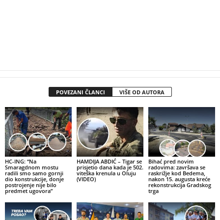
POVEZANI ČLANCI
VIŠE OD AUTORA
HC-ING: “Na
HAMDIJA ABDIĆ – Tigar se
Bihać pred novim
Smaragdnom mostu
prisjetio dana kada je 502.
radovima: završava se
radili smo samo gornji
viteška krenula u Oluju
raskrižje kod Bedema,
dio konstrukcije, donje
(VIDEO)
nakon 15. augusta kreće
postrojenje nije bilo
rekonstrukcija Gradskog
predmet ugovora”
trga