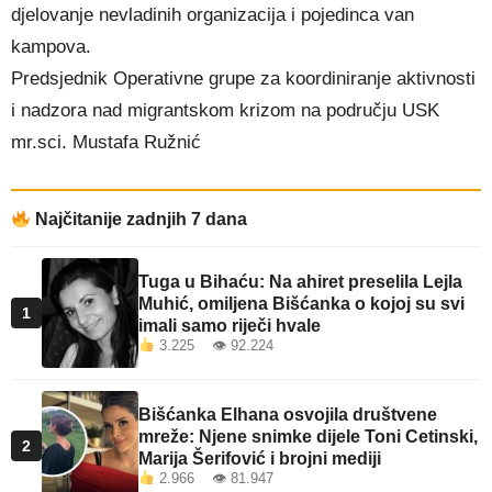
djelovanje nevladinih organizacija i pojedinca van
kampova.
Predsjednik Operativne grupe za koordiniranje aktivnosti
i nadzora nad migrantskom krizom na području USK
mr.sci. Mustafa Ružnić
Najčitanije zadnjih 7 dana
Tuga u Bihaću: Na ahiret preselila Lejla
Muhić, omiljena Bišćanka o kojoj su svi
1
imali samo riječi hvale
3.225 👁 92.224
Bišćanka Elhana osvojila društvene
mreže: Njene snimke dijele Toni Cetinski,
2
Marija Šerifović i brojni mediji
2.966 👁 81.947