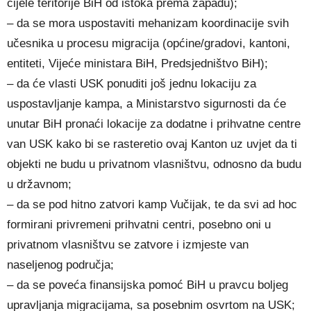
cijele teritorije BiH od istoka prema zapadu);
– da se mora uspostaviti mehanizam koordinacije svih
učesnika u procesu migracija (općine/gradovi, kantoni,
entiteti, Vijeće ministara BiH, Predsjedništvo BiH);
– da će vlasti USK ponuditi još jednu lokaciju za
uspostavljanje kampa, a Ministarstvo sigurnosti da će
unutar BiH pronaći lokacije za dodatne i prihvatne centre
van USK kako bi se rasteretio ovaj Kanton uz uvjet da ti
objekti ne budu u privatnom vlasništvu, odnosno da budu
u državnom;
– da se pod hitno zatvori kamp Vučijak, te da svi ad hoc
formirani privremeni prihvatni centri, posebno oni u
privatnom vlasništvu se zatvore i izmjeste van
naseljenog područja;
– da se poveća finansijska pomoć BiH u pravcu boljeg
upravljanja migracijama, sa posebnim osvrtom na USK;