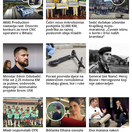
ARAS Production
Četiri nova mikrobiznisa
Sedić dočekao učesnike
nastavlja rast: Otvoren
podijelila 32.000 KM,
Krajiškog moto-
konkurs za nove CNC
podrška za razvoj
maratona: „Čuvate istinu
operatere u Bihaću
poslovnih ideja mladih
o borbi i žrtvi naših
branilaca“
Ministar Edvin Odobašić:
Porast povreda djece na
General Izet Nanić: Heroj
Više od 2,25 miliona KM
električnim romobilima:
Bosne i Hercegovine koji
za puteve, vodovode,
Stradaju glava, lice i ruke
nije zaboravljen
deponije i komunalne
projekte širom USK
Mladi nogometaši OFK
Bišćanka Elhana osvojila
Dva mjeseca nakon