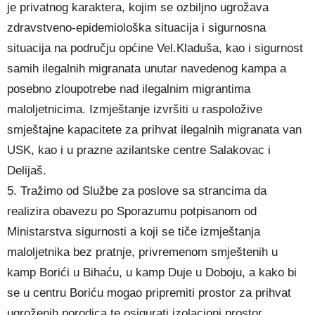
je privatnog karaktera, kojim se ozbiljno ugrožava
zdravstveno-epidemiološka situacija i sigurnosna
situacija na području općine Vel.Kladuša, kao i sigurnost
samih ilegalnih migranata unutar navedenog kampa a
posebno zloupotrebe nad ilegalnim migrantima
maloljetnicima. Izmještanje izvršiti u raspoložive
smještajne kapacitete za prihvat ilegalnih migranata van
USK, kao i u prazne azilantske centre Salakovac i
Delijaš.
5. Tražimo od Službe za poslove sa strancima da
realizira obavezu po Sporazumu potpisanom od
Ministarstva sigurnosti a koji se tiče izmještanja
maloljetnika bez pratnje, privremenom smještenih u
kamp Borići u Bihaću, u kamp Duje u Doboju, a kako bi
se u centru Boriću mogao pripremiti prostor za prihvat
ugroženih porodica te osigurati izolacioni prostor.