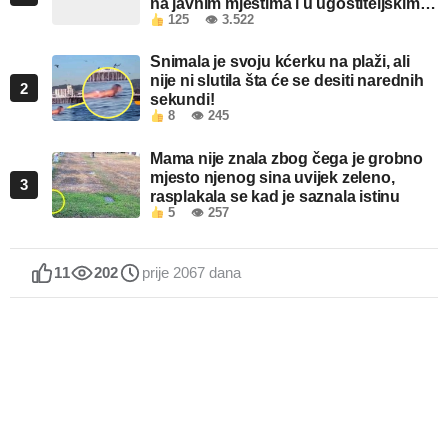
na javnim mjestima i u ugostiteljskim
125
👁 3.522
objektima u FBiH
Snimala je svoju kćerku na plaži, ali
nije ni slutila šta će se desiti narednih
2
sekundi!
8
👁 245
Mama nije znala zbog čega je grobno
mjesto njenog sina uvijek zeleno,
3
rasplakala se kad je saznala istinu
5
👁 257
11
202
prije 2067 dana