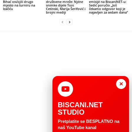
Bihać osvojili drugo
društvene mreže: Njene
emisije na BiscaniNET-u:
mjesto na turniru na
snimke dijele Toni
Sedić poručio „Još
Izačiću
Cetinski, Marija Šerifović i
čekamo odgovor koji je
brojni mediji
najavljen za sedam dana“
×
BISCANI.NET
STUDIO
Pretplatite se BESPLATNO na
naš YouTube kanal