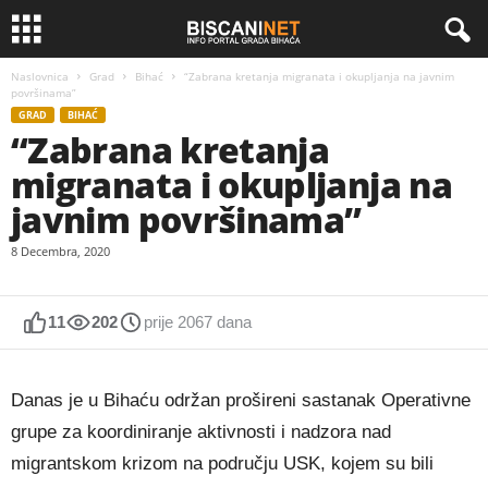
Naslovnica
Grad
Bihać
“Zabrana kretanja migranata i okupljanja na javnim
površinama”
GRAD
BIHAĆ
“Zabrana kretanja
migranata i okupljanja na
javnim površinama”
8 Decembra, 2020
11
202
prije 2067 dana
Danas je u Bihaću održan prošireni sastanak Operativne
grupe za koordiniranje aktivnosti i nadzora nad
migrantskom krizom na području USK, kojem su bili