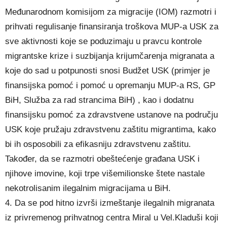
Međunarodnom komisijom za migracije (IOM) razmotri i
prihvati regulisanje finansiranja troškova MUP-a USK za
sve aktivnosti koje se poduzimaju u pravcu kontrole
migrantske krize i suzbijanja krijumčarenja migranata a
koje do sad u potpunosti snosi Budžet USK (primjer je
finansijska pomoć i pomoć u opremanju MUP-a RS, GP
BiH, Služba za rad strancima BiH) , kao i dodatnu
finansijsku pomoć za zdravstvene ustanove na području
USK koje pružaju zdravstvenu zaštitu migrantima, kako
bi ih osposobili za efikasniju zdravstvenu zaštitu.
Također, da se razmotri obeštećenje građana USK i
njihove imovine, koji trpe višemilionske štete nastale
nekotrolisanim ilegalnim migracijama u BiH.
4. Da se pod hitno izvrši izmeštanje ilegalnih migranata
iz privremenog prihvatnog centra Miral u Vel.Kladuši koji