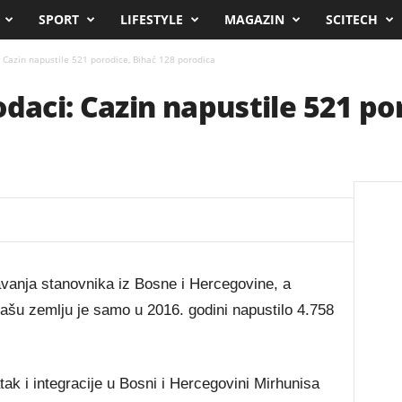
SPORT
LIFESTYLE
MAGAZIN
SCITECH
: Cazin napustile 521 porodice, Bihać 128 porodica
odaci: Cazin napustile 521 po
avanja stanovnika iz Bosne i Hercegovine, a
ašu zemlju je samo u 2016. godini napustilo 4.758
tak i integracije u Bosni i Hercegovini Mirhunisa