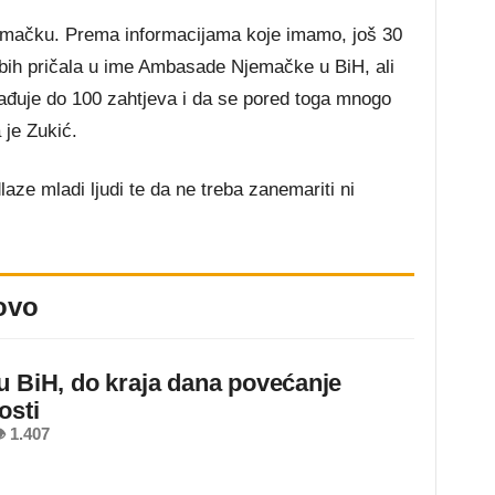
jemačku. Prema informacijama koje imamo, još 30
 bih pričala u ime Ambasade Njemačke u BiH, ali
ađuje do 100 zahtjeva i da se pored toga mnogo
 je Zukić.
laze mladi ljudi te da ne treba zanemariti ni
ovo
u BiH, do kraja dana povećanje
osti
 1.407