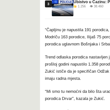
Ubistvo u Cazinu: P
3
1.256 👁 38.460
“Čapljinu je napustila 191 porodic
Modriču 163 porodice, Ilijaš 75 por
porodica uglavnom Bošnjaka i Srba”,
Trend odlaska porodica nastavljen j
prošloj godini napustilo 1.358 poro
Zukić ističe da je specifičan Odžak 
imaju radna mjesta.
“Mi smo tu nemoćni da bilo šta urad
porodica Drvar”, kazala je Zukić.