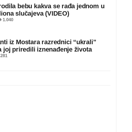
rodila bebu kakva se rađa jednom u
liona slučajeva (VIDEO)
 1.040
ti iz Mostara razrednici “ukrali”
 joj priredili iznenađenje života
 281