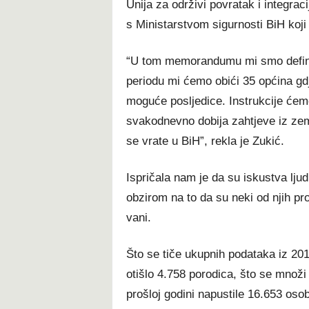
Unija za održivi povratak i integra
s Ministarstvom sigurnosti BiH koji
“U tom memorandumu mi smo definis
periodu mi ćemo obići 35 općina gdj
moguće posljedice. Instrukcije ćemo
svakodnevno dobija zahtjeve iz zemal
se vrate u BiH”, rekla je Zukić.
Ispričala nam je da su iskustva ljudi
obzirom na to da su neki od njih pro
vani.
Što se tiče ukupnih podataka iz 201
otišlo 4.758 porodica, što se množi
prošloj godini napustile 16.653 oso