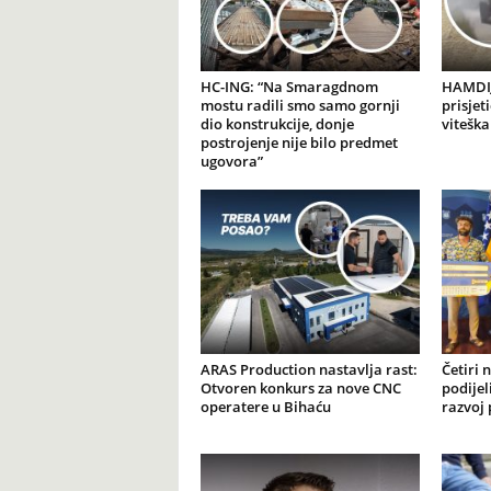
HC-ING: “Na Smaragdnom
HAMDIJ
mostu radili smo samo gornji
prisjet
dio konstrukcije, donje
viteška
postrojenje nije bilo predmet
ugovora”
ARAS Production nastavlja rast:
Četiri 
Otvoren konkurs za nove CNC
podijel
operatere u Bihaću
razvoj 