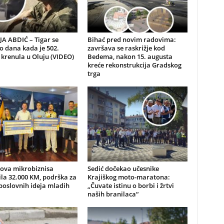
A ABDIĆ – Tigar se
Bihać pred novim radovima:
io dana kada je 502.
završava se raskrižje kod
 krenula u Oluju (VIDEO)
Bedema, nakon 15. augusta
kreće rekonstrukcija Gradskog
trga
nova mikrobiznisa
Sedić dočekao učesnike
ila 32.000 KM, podrška za
Krajiškog moto-maratona:
poslovnih ideja mladih
„Čuvate istinu o borbi i žrtvi
naših branilaca“