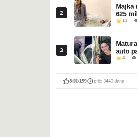
Majka 
2
625 mi
11

Maturan
3
auto pa
4
👁
8
159
prije 3440 dana