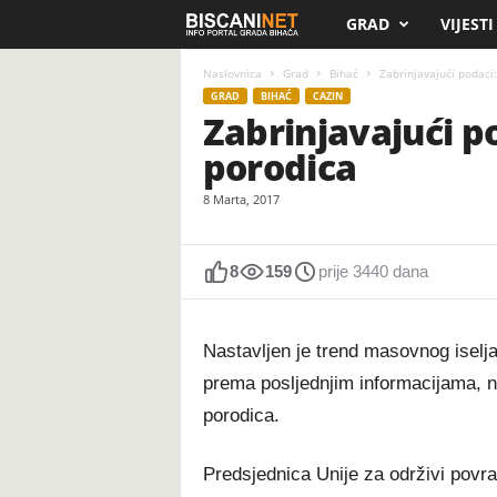
GRAD
VIJESTI
B
i
Naslovnica
Grad
Bihać
Zabrinjavajući podaci
GRAD
BIHAĆ
CAZIN
Zabrinjavajući p
s
porodica
c
8 Marta, 2017
a
n
8
159
prije 3440 dana
i
Nastavljen je trend masovnog iselj
.
prema posljednjim informacijama, n
porodica.
n
e
Predsjednica Unije za održivi povra