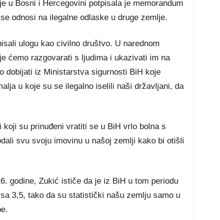
cije u Bosni i Hercegovini potpisala je memorandum
 se odnosi na ilegalne odlaske u druge zemlje.
ali ulogu kao civilno društvo. U narednom
e ćemo razgovarati s ljudima i ukazivati im na
 dobijati iz Ministarstva sigurnosti BiH koje
ja u koje su se ilegalno iselili naši državljani, da
 koji su prinuđeni vratiti se u BiH vrlo bolna s
dali svu svoju imovinu u našoj zemlji kako bi otišli
6. godine, Zukić ističe da je iz BiH u tom periodu
 sa 3,5, tako da su statistički našu zemlju samo u
be.