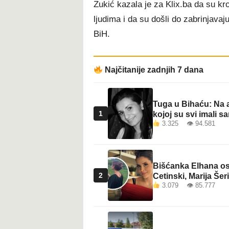
Zukić kazala je za Klix.ba da su kroz
t
ljudima i da su došli do zabrinjav
BiH.
Najčitanije zadnjih 7 dana
Tuga u Bihaću: Na a
1
kojoj su svi imali sa
3.325 👁 94.581
Bišćanka Elhana osv
2
Cetinski, Marija Šeri
3.079 👁 85.777