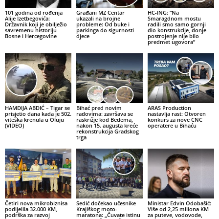
101 godina od rođenja
Građani MZ Centar
HC-ING: “Na
Alije Izetbegovića:
ukazali na brojne
Smaragdnom mostu
Državnik koji je obilježio
probleme: Od buke i
radili smo samo gornji
savremenu historiju
parkinga do sigurnosti
dio konstrukcije, donje
Bosne i Hercegovine
djece
postrojenje nije bilo
predmet ugovora”
HAMDIJA ABDIĆ – Tigar se
Bihać pred novim
ARAS Production
prisjetio dana kada je 502.
radovima: završava se
nastavlja rast: Otvoren
viteška krenula u Oluju
raskrižje kod Bedema,
konkurs za nove CNC
(VIDEO)
nakon 15. augusta kreće
operatere u Bihaću
rekonstrukcija Gradskog
trga
Četiri nova mikrobiznisa
Sedić dočekao učesnike
Ministar Edvin Odobašić:
podijelila 32.000 KM,
Krajiškog moto-
Više od 2,25 miliona KM
podrška za razvoj
maratona: „Čuvate istinu
za puteve, vodovode,