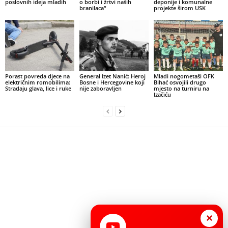
poslovnih ideja mladih
o borbi i žrtvi naših
deponije i komunalne
branilaca“
projekte širom USK
Porast povreda djece na
General Izet Nanić: Heroj
Mladi nogometaši OFK
električnim romobilima:
Bosne i Hercegovine koji
Bihać osvojili drugo
Stradaju glava, lice i ruke
nije zaboravljen
mjesto na turniru na
Izačiću
×