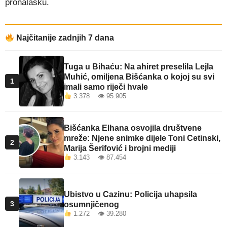
pronalasku.
Najčitanije zadnjih 7 dana
Tuga u Bihaću: Na ahiret preselila Lejla
Muhić, omiljena Bišćanka o kojoj su svi
1
imali samo riječi hvale
3.378 👁 95.905
Bišćanka Elhana osvojila društvene
mreže: Njene snimke dijele Toni Cetinski,
2
Marija Šerifović i brojni mediji
3.143 👁 87.454
Ubistvo u Cazinu: Policija uhapsila
3
osumnjičenog
1.272 👁 39.280