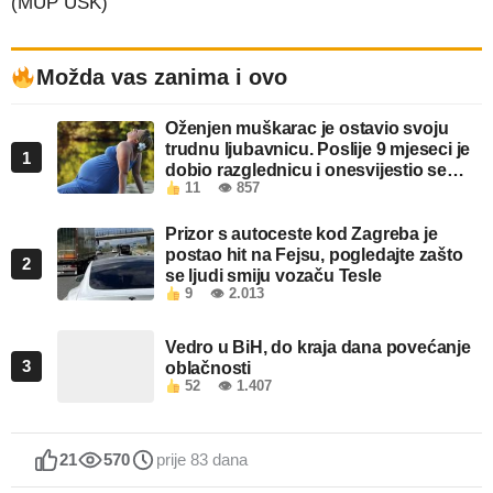
(MUP USK)
Možda vas zanima i ovo
Oženjen muškarac je ostavio svoju
trudnu ljubavnicu. Poslije 9 mjeseci je
1
dobio razglednicu i onesvijestio se
11
👁 857
kada je pročitao šta piše!
Prizor s autoceste kod Zagreba je
postao hit na Fejsu, pogledajte zašto
2
se ljudi smiju vozaču Tesle
9
👁 2.013
Vedro u BiH, do kraja dana povećanje
3
oblačnosti
52
👁 1.407
21
570
prije 83 dana