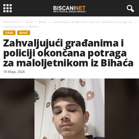
Naslovnica
Grad
Bihać
Zahvaljujući građanima i policiji okončana potraga za
maloljetnikom iz Bihaća
GRAD
BIHAĆ
Zahvaljujući građanima i
policiji okončana potraga
za maloljetnikom iz Bihaća
18 Maja, 2026