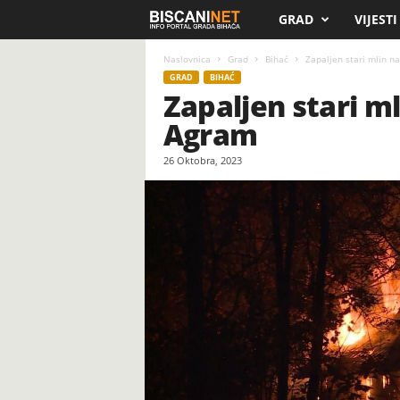
GRAD
VIJESTI
B
i
Naslovnica
Grad
Bihać
Zapaljen stari mlin na
GRAD
BIHAĆ
Zapaljen stari ml
s
Agram
c
26 Oktobra, 2023
a
n
i
.
n
e