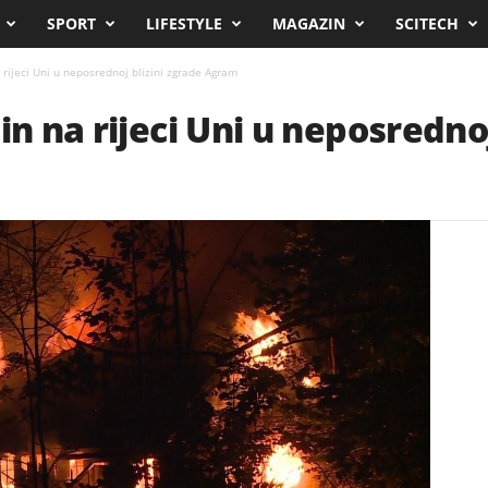
SPORT
LIFESTYLE
MAGAZIN
SCITECH
 rijeci Uni u neposrednoj blizini zgrade Agram
in na rijeci Uni u neposrednoj