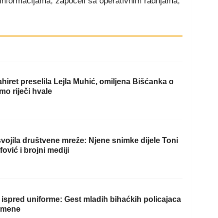
informacijama, započeli sa operativnim radnjama,
hiret preselila Lejla Muhić, omiljena Bišćanka o
mo riječi hvale
ojila društvene mreže: Njene snimke dijele Toni
fović i brojni mediji
ispred uniforme: Gest mladih bihaćkih policajaca
omene