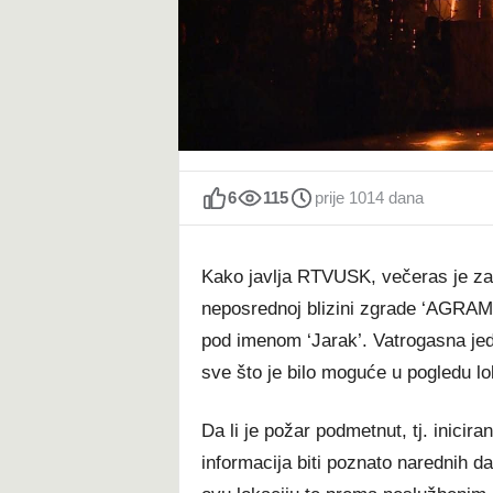
t
6
115
prije 1014 dana
Kako javlja RTVUSK, večeras je zapal
neposrednoj blizini zgrade ‘AGRAM’ 
pod imenom ‘Jarak’. Vatrogasna jedin
sve što je bilo moguće u pogledu lo
Da li je požar podmetnut, tj. inicira
informacija biti poznato narednih da