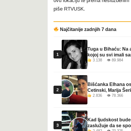
ovu lokaciju te prema neslužbenim 
piše RTVUSK.
Najčitanije zadnjih 7 dana
Tuga u Bihaću: Na a
1
kojoj su svi imali sa
3.138 👁 89.984
Bišćanka Elhana osv
2
Cetinski, Marija Šeri
2.836 👁 78.366
Kad ljudskost bude 
3
zaslužuje da se sp
2.482 👁 70.325