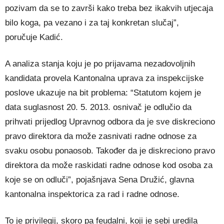
pozivam da se to završi kako treba bez ikakvih utjecaja
bilo koga, pa vezano i za taj konkretan slučaj”,
poručuje Kadić.
A analiza stanja koju je po prijavama nezadovoljnih
kandidata provela Kantonalna uprava za inspekcijske
poslove ukazuje na bit problema: “Statutom kojem je
data suglasnost 20. 5. 2013. osnivač je odlučio da
prihvati prijedlog Upravnog odbora da je sve diskreciono
pravo direktora da može zasnivati radne odnose za
svaku osobu ponaosob. Također da je diskreciono pravo
direktora da može raskidati radne odnose kod osoba za
koje se on odluči”, pojašnjava Sena Družić, glavna
kantonalna inspektorica za rad i radne odnose.
To je privilegij, skoro pa feudalni, koji je sebi uredila