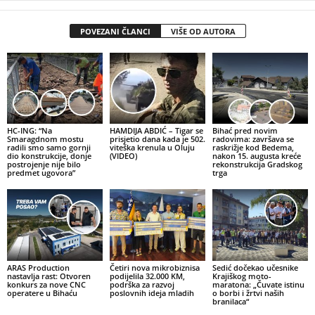
POVEZANI ČLANCI
VIŠE OD AUTORA
HC-ING: “Na
HAMDIJA ABDIĆ – Tigar se
Bihać pred novim
Smaragdnom mostu
prisjetio dana kada je 502.
radovima: završava se
radili smo samo gornji
viteška krenula u Oluju
raskrižje kod Bedema,
dio konstrukcije, donje
(VIDEO)
nakon 15. augusta kreće
postrojenje nije bilo
rekonstrukcija Gradskog
predmet ugovora”
trga
ARAS Production
Četiri nova mikrobiznisa
Sedić dočekao učesnike
nastavlja rast: Otvoren
podijelila 32.000 KM,
Krajiškog moto-
konkurs za nove CNC
podrška za razvoj
maratona: „Čuvate istinu
operatere u Bihaću
poslovnih ideja mladih
o borbi i žrtvi naših
branilaca“