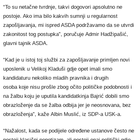
“To su netačne tvrdnje, takvi dogovori apsolutno ne
postoje. Ako ima bilo kakvih sumnji u regularnost
zapošljavanja, mi ispred ASDA podržavamo da se utvrdi
zakonitost tog postupka”, poručuje Admir Hadžipašić,
glavni tajnik ASDA.
“Kad je u istoj toj službi za zapošljavanje primljen novi
uposlenik u Velikoj Kladuši gdje opet imali smo
kandidaturu nekoliko mladih pravnika i drugih
osoba koje nisu prošle zbog očito političke podobnosti i
na žalbu koju je uputila kandidatkinja Bajrić dobili smo
obrazloženje da se žalba odbija jer je neosnovana, bez
obrazloženja”, kaže Albin Muslić, iz SDP-a USK-a.
“Nažalost, kada se podijele određene ustanove često ne
postoji klasični nepotizam, ali postoji onaj politički gdje