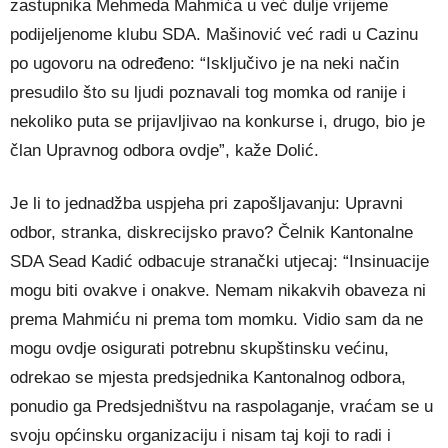
zastupnika Mehmeda Mahmića u već dulje vrijeme
podijeljenome klubu SDA. Mašinović već radi u Cazinu
po ugovoru na određeno: “Isključivo je na neki način
presudilo što su ljudi poznavali tog momka od ranije i
nekoliko puta se prijavljivao na konkurse i, drugo, bio je
član Upravnog odbora ovdje”, kaže Dolić.
Je li to jednadžba uspjeha pri zapošljavanju: Upravni
odbor, stranka, diskrecijsko pravo? Čelnik Kantonalne
SDA Sead Kadić odbacuje stranački utjecaj: “Insinuacije
mogu biti ovakve i onakve. Nemam nikakvih obaveza ni
prema Mahmiću ni prema tom momku. Vidio sam da ne
mogu ovdje osigurati potrebnu skupštinsku većinu,
odrekao se mjesta predsjednika Kantonalnog odbora,
ponudio ga Predsjedništvu na raspolaganje, vraćam se u
svoju općinsku organizaciju i nisam taj koji to radi i