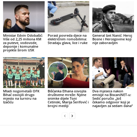
Ministar Edvin Odobašić:
Porast povreda djece na
General Izet Nanić: Heroj
Više od 2,25 miliona KM
električnim romobilima:
Bosne i Hercegovine koji
za puteve, vodovode,
Stradaju glava, lice i ruke
nije zaboravljen
deponije i komunalne
projekte širom USK
Mladi nogometaši OFK
Bišćanka Elhana osvojila
Dva mjeseca nakon
Bihać osvojili drugo
društvene mreže: Njene
emisije na BiscaniNET-u:
mjesto na turniru na
snimke dijele Toni
Sedić poručio „Još
Izačiću
Cetinski, Marija Šerifović i
čekamo odgovor koji je
brojni mediji
najavljen za sedam dana“