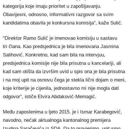
kategorija koje imaju prioritet u zapošljavanju.
Obavijesni, odnosno, informativni razgovor sa svim
kandidatima obavila je konkursna komisija”, kaže Sulić.
“Direktor Ramo Sulić je imenovao komisiju u sastavu
tri člana. Kao predsjednica je bila imenovana Jasmina
Salihović. Konkretno, kad sam bila na intervjuu,
predsjednica komisije nije bila prisutna u kancelariji, ali
kad sam otišla da izvršim uvid u spis ona je bila prisutna
i na moj upit na osnovu čega je stekla lični dojam o meni,
koje kriterije je cijenila, jednostavno mi nije mogla dati
odgovor”, ističe Elvira Abdaković-Memagić.
Među zaposlenima u ljeto 2015. je i Ismar Karabegović,
navodno, nećak aktualnoga kantonalnog premijera
Izudina Saračevića iz SDA. Da to provjerimo, upit smo