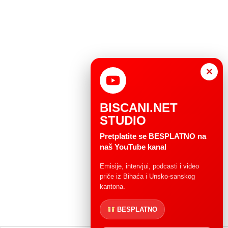
×
BISCANI.NET
STUDIO
Pretplatite se BESPLATNO na
naš YouTube kanal
Emisije, intervjui, podcasti i video
priče iz Bihaća i Unsko-sanskog
kantona.
BESPLATNO