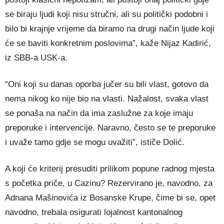
se biraju ljudi koji nisu stručni, ali su politički podobni i
bilo bi krajnje vrijeme da biramo na drugi način ljude koji
će se baviti konkretnim poslovima”, kaže Nijaz Kadirić,
iz SBB-a USK-a.
“Oni koji su danas oporba jučer su bili vlast, gotovo da
nema nikog ko nije bio na vlasti. Nažalost, svaka vlast
se ponaša na način da ima zaslužne za koje imaju
preporuke i intervencije. Naravno, često se te preporuke
i uvaže tamo gdje se mogu uvažiti”, ističe Dolić.
A koji će kriterij presuditi prilikom popune radnog mjesta
s početka priče, u Cazinu? Rezervirano je, navodno, za
Adnana Mašinovića iz Bosanske Krupe, čime bi se, opet
navodno, trebala osigurati lojalnost kantonalnog