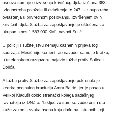
osnova sumnje o izvršenju krivičnog djela iz člana 383. –
zloupotreba položaja ili ovlaštenja te 247. – zloupotreba
ovlaštenja u privrednom poslovanju. Izvršenjem ovih
krivičnih djela Služba za zapošljavanje je oštećena za
ukupan iznos 1.583.000 KM”, navodi Sulić.
U policiji i Tužiteljstvu nemaju kaznenih prijava tog
sadržaja. Mešić nije komentirao navode, samo je kratko,
u telefonskom razgovoru, najavio tužbe protiv Sulića i
Dolića.
A tužbu protiv Službe za zapošljavanje pokrenula je
kćerka poginulog branitelja Amra Bajrić, jer je posao u
Velikoj Kladuši dobio stranački kolega sadašnjeg
ravnatelja iz DNZ-a. “Isključivo sam se vodio onim što
kaže zakon – svaka osoba koja dođe na listu onih koji