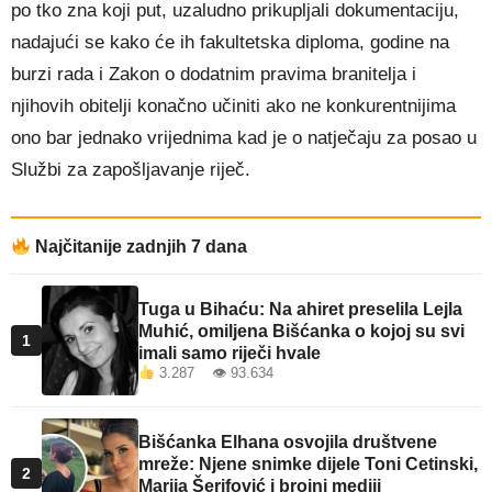
po tko zna koji put, uzaludno prikupljali dokumentaciju,
nadajući se kako će ih fakultetska diploma, godine na
burzi rada i Zakon o dodatnim pravima branitelja i
njihovih obitelji konačno učiniti ako ne konkurentnijima
ono bar jednako vrijednima kad je o natječaju za posao u
Službi za zapošljavanje riječ.
Najčitanije zadnjih 7 dana
Tuga u Bihaću: Na ahiret preselila Lejla
Muhić, omiljena Bišćanka o kojoj su svi
1
imali samo riječi hvale
3.287 👁 93.634
Bišćanka Elhana osvojila društvene
mreže: Njene snimke dijele Toni Cetinski,
2
Marija Šerifović i brojni mediji