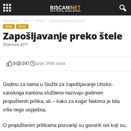
Naslovnica
Grad
Bihać
Zapošljavanje preko štele
GRAD
BIHAĆ
Zapošljavanje preko štele
20 Januara, 2017
3
247
prije 3486 dana
Godinu za nama u Službi za zapošljavanje Unsko-
sanskoga kantona službeno nazivaju godinom
propuštenih prilika, ali – kako za koga! Nekima je bila
više nego uspješna.
O propuštenim prilikama pozvaniji su govoriti oni koji su,