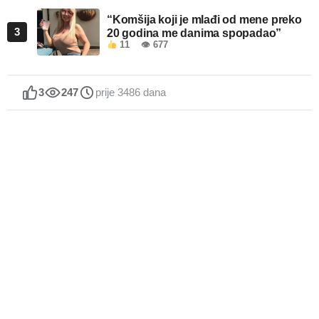
“Komšija koji je mlađi od mene preko
3
20 godina me danima spopadao”
11
👁 677
3
247
prije 3486 dana