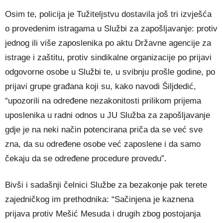
Osim te, policija je Tužiteljstvu dostavila još tri izvješća
o provedenim istragama u Službi za zapošljavanje: protiv
jednog ili više zaposlenika po aktu Državne agencije za
istrage i zaštitu, protiv sindikalne organizacije po prijavi
odgovorne osobe u Službi te, u svibnju prošle godine, po
prijavi grupe građana koji su, kako navodi Šiljdedić,
“upozorili na određene nezakonitosti prilikom prijema
uposlenika u radni odnos u JU Služba za zapošljavanje
gdje je na neki način potencirana priča da se već sve
zna, da su određene osobe već zaposlene i da samo
čekaju da se određene procedure provedu”.
Bivši i sadašnji čelnici Službe za bezakonje pak terete
zajedničkog im prethodnika: “Sačinjena je kaznena
prijava protiv Mešić Mesuda i drugih zbog postojanja