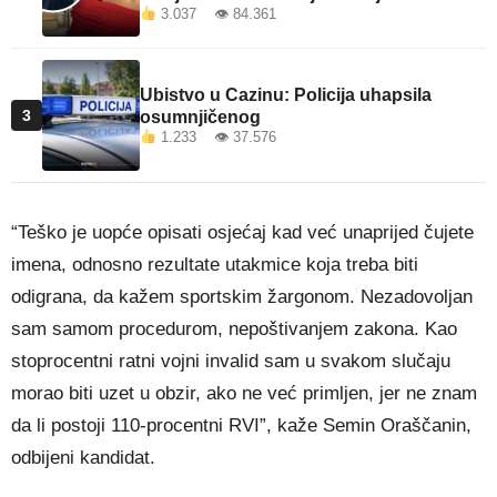
3.037 👁 84.361
Ubistvo u Cazinu: Policija uhapsila
3
osumnjičenog
1.233 👁 37.576
“Teško je uopće opisati osjećaj kad već unaprijed čujete
imena, odnosno rezultate utakmice koja treba biti
odigrana, da kažem sportskim žargonom. Nezadovoljan
sam samom procedurom, nepoštivanjem zakona. Kao
stoprocentni ratni vojni invalid sam u svakom slučaju
morao biti uzet u obzir, ako ne već primljen, jer ne znam
da li postoji 110-procentni RVI”, kaže Semin Oraščanin,
odbijeni kandidat.