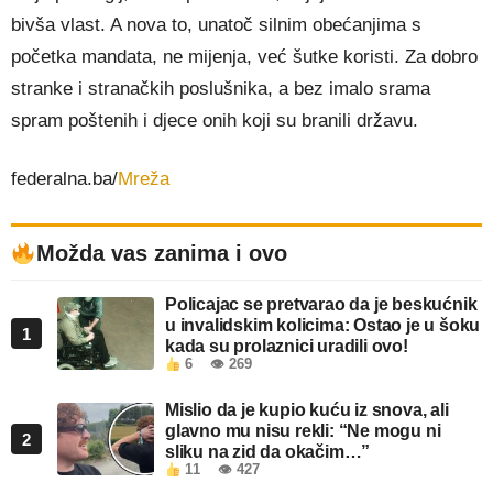
bivša vlast. A nova to, unatoč silnim obećanjima s
početka mandata, ne mijenja, već šutke koristi. Za dobro
stranke i stranačkih poslušnika, a bez imalo srama
spram poštenih i djece onih koji su branili državu.
federalna.ba/
Mreža
Možda vas zanima i ovo
Policajac se pretvarao da je beskućnik
u invalidskim kolicima: Ostao je u šoku
1
kada su prolaznici uradili ovo!
6
👁 269
Mislio da je kupio kuću iz snova, ali
glavno mu nisu rekli: “Ne mogu ni
2
sliku na zid da okačim…”
11
👁 427