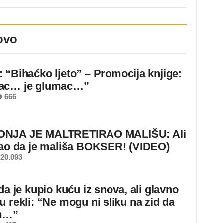
ovo
 “Bihaćko ljeto” – Promocija knjige:
ac… je glumac…”
 666
NJA JE MALTRETIRAO MALIŠU: Ali
nao da je mališa BOKSER! (VIDEO)
20.093
da je kupio kuću iz snova, ali glavno
u rekli: “Ne mogu ni sliku na zid da
m…”