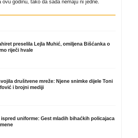
 za ovu godinu, tako da sada nemaju ni jedne.
hiret preselila Lejla Muhić, omiljena Bišćanka o
mo riječi hvale
ojila društvene mreže: Njene snimke dijele Toni
fović i brojni mediji
ispred uniforme: Gest mladih bihaćkih policajaca
omene