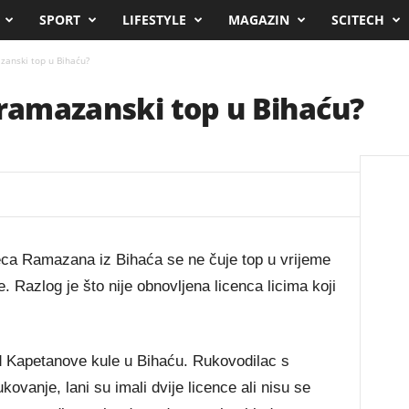
SPORT
LIFESTYLE
MAGAZIN
SCITECH
zanski top u Bihaću?
 ramazanski top u Bihaću?
a Ramazana iz Bihaća se ne čuje top u vrijeme
ne. Razlog je što nije obnovljena licenca licima koji
kod Kapetanove kule u Bihaću. Rukovodilac s
kovanje, lani su imali dvije licence ali nisu se