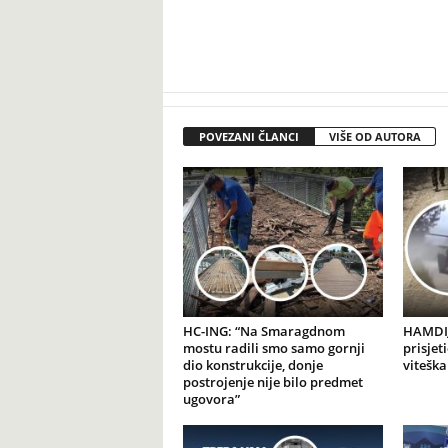
POVEZANI ČLANCI
VIŠE OD AUTORA
HC-ING: “Na Smaragdnom
HAMDIJ
mostu radili smo samo gornji
prisjet
dio konstrukcije, donje
viteška
postrojenje nije bilo predmet
ugovora”