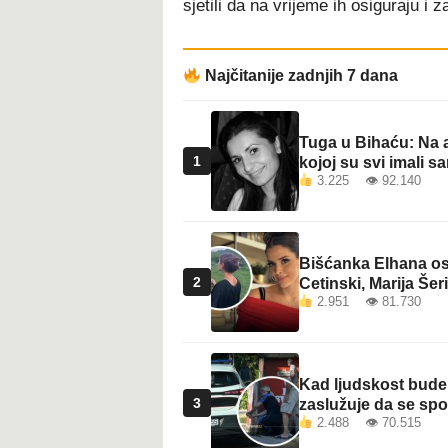
sjetili da na vrijeme ih osiguraju i
t
Najčitanije zadnjih 7 dana
Tuga u Bihaću: Na a
1
kojoj su svi imali sa
3.225 👁 92.140
Bišćanka Elhana osv
2
Cetinski, Marija Šeri
2.951 👁 81.730
Kad ljudskost bude 
3
zaslužuje da se sp
2.488 👁 70.515