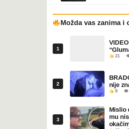
Možda vas zanima i 
VIDEO:
1
“Glum
21

BRADO
2
nije z
8
👁 
Mislio 
mu nis
3
okači