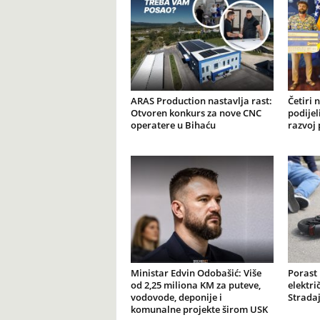
ARAS Production nastavlja rast:
Četiri 
Otvoren konkurs za nove CNC
podijel
operatere u Bihaću
razvoj 
Ministar Edvin Odobašić: Više
Porast
od 2,25 miliona KM za puteve,
elektr
vodovode, deponije i
Stradaj
komunalne projekte širom USK