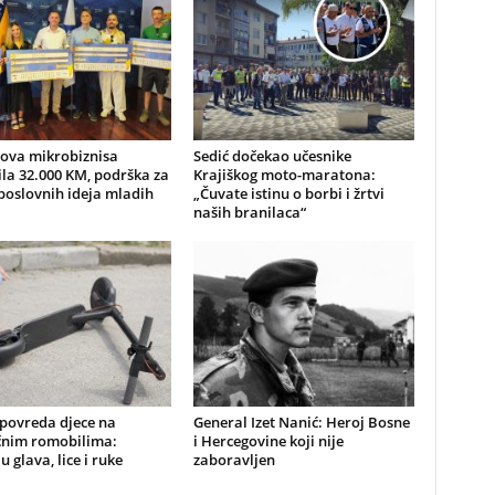
nova mikrobiznisa
Sedić dočekao učesnike
ila 32.000 KM, podrška za
Krajiškog moto-maratona:
poslovnih ideja mladih
„Čuvate istinu o borbi i žrtvi
naših branilaca“
 povreda djece na
General Izet Nanić: Heroj Bosne
ičnim romobilima:
i Hercegovine koji nije
u glava, lice i ruke
zaboravljen