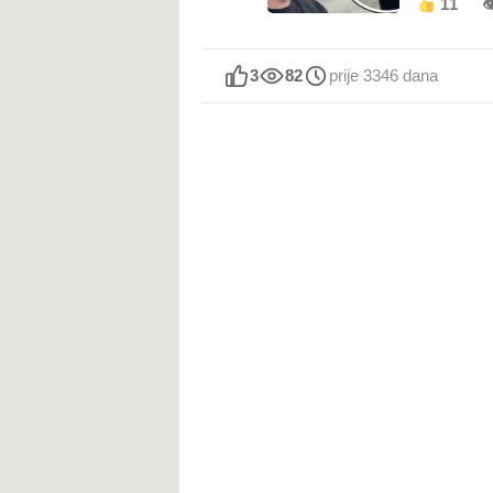
11

3
82
prije 3346 dana