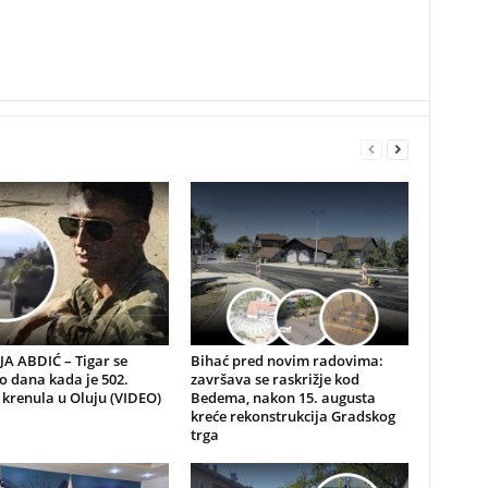
A ABDIĆ – Tigar se
Bihać pred novim radovima:
io dana kada je 502.
završava se raskrižje kod
 krenula u Oluju (VIDEO)
Bedema, nakon 15. augusta
kreće rekonstrukcija Gradskog
trga