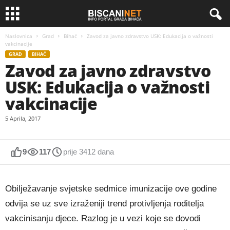
Naslovnica
Grad
Bihać
Zavod za javno zdravstvo USK: Edukacija o važnosti
vakcinacije
GRAD
BIHAĆ
Zavod za javno zdravstvo
USK: Edukacija o važnosti
vakcinacije
5 Aprila, 2017
9
117
prije 3412 dana
Obilježavanje svjetske sedmice imunizacije ove godine
odvija se uz sve izraženiji trend protivljenja roditelja
vakcinisanju djece. Razlog je u vezi koje se dovodi