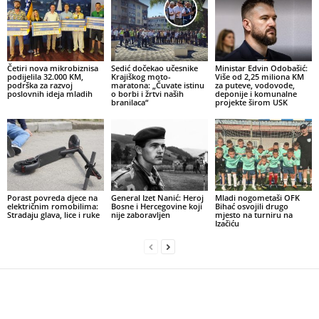
Četiri nova mikrobiznisa
Sedić dočekao učesnike
Ministar Edvin Odobašić:
podijelila 32.000 KM,
Krajiškog moto-
Više od 2,25 miliona KM
podrška za razvoj
maratona: „Čuvate istinu
za puteve, vodovode,
poslovnih ideja mladih
o borbi i žrtvi naših
deponije i komunalne
branilaca“
projekte širom USK
Porast povreda djece na
General Izet Nanić: Heroj
Mladi nogometaši OFK
električnim romobilima:
Bosne i Hercegovine koji
Bihać osvojili drugo
Stradaju glava, lice i ruke
nije zaboravljen
mjesto na turniru na
Izačiću