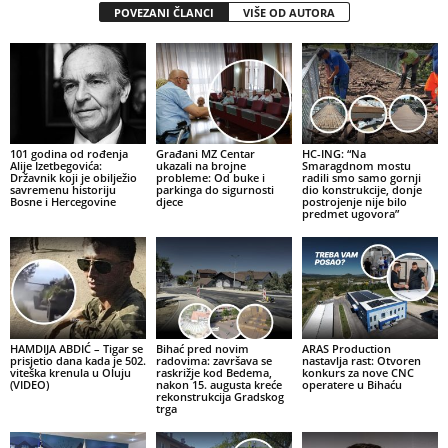
POVEZANI ČLANCI
VIŠE OD AUTORA
101 godina od rođenja
Građani MZ Centar
HC-ING: “Na
Alije Izetbegovića:
ukazali na brojne
Smaragdnom mostu
Državnik koji je obilježio
probleme: Od buke i
radili smo samo gornji
savremenu historiju
parkinga do sigurnosti
dio konstrukcije, donje
Bosne i Hercegovine
djece
postrojenje nije bilo
predmet ugovora”
HAMDIJA ABDIĆ – Tigar se
Bihać pred novim
ARAS Production
prisjetio dana kada je 502.
radovima: završava se
nastavlja rast: Otvoren
viteška krenula u Oluju
raskrižje kod Bedema,
konkurs za nove CNC
(VIDEO)
nakon 15. augusta kreće
operatere u Bihaću
rekonstrukcija Gradskog
trga