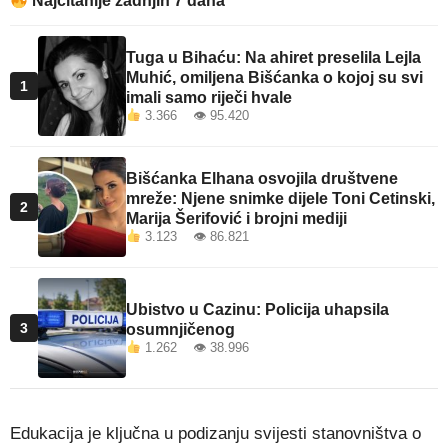
Najčitanije zadnjih 7 dana
Tuga u Bihaću: Na ahiret preselila Lejla
Muhić, omiljena Bišćanka o kojoj su svi
1
imali samo riječi hvale
3.366 👁 95.420
Bišćanka Elhana osvojila društvene
mreže: Njene snimke dijele Toni Cetinski,
2
Marija Šerifović i brojni mediji
3.123 👁 86.821
Ubistvo u Cazinu: Policija uhapsila
3
osumnjičenog
1.262 👁 38.996
Edukacija je ključna u podizanju svijesti stanovništva o