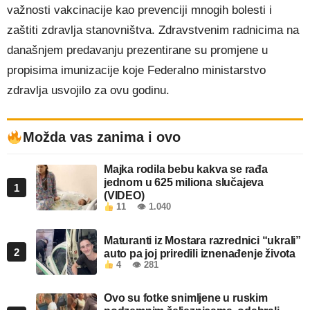
važnosti vakcinacije kao prevenciji mnogih bolesti i
zaštiti zdravlja stanovništva. Zdravstvenim radnicima na
današnjem predavanju prezentirane su promjene u
propisima imunizacije koje Federalno ministarstvo
zdravlja usvojilo za ovu godinu.
Možda vas zanima i ovo
Majka rodila bebu kakva se rađa
jednom u 625 miliona slučajeva
1
(VIDEO)
11
👁 1.040
Maturanti iz Mostara razrednici “ukrali”
2
auto pa joj priredili iznenađenje života
4
👁 281
Ovo su fotke snimljene u ruskim