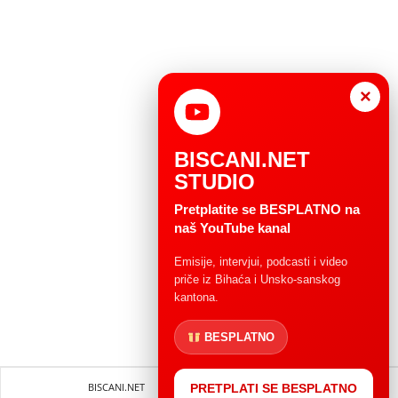
×
BISCANI.NET
STUDIO
Pretplatite se BESPLATNO na
naš YouTube kanal
Emisije, intervjui, podcasti i video
priče iz Bihaća i Unsko-sanskog
kantona.
BESPLATNO
BISCANI.NET
Impressum
Uvjeti korištenja
PRETPLATI SE BESPLATNO