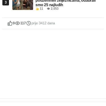
podzemnim željeznicama, odabrali
3
smo 25 najluđih
11
👁 2.053
9
117
prije 3412 dana