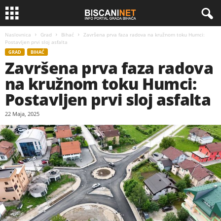
Naslovnica
Grad
Bihać
Završena prva faza radova na kružnom toku Humci:
Postavljen prvi sloj asfalta
GRAD
BIHAĆ
Završena prva faza radova
na kružnom toku Humci:
Postavljen prvi sloj asfalta
22 Maja, 2025