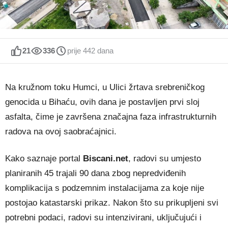
21
336
prije 442 dana
Na kružnom toku Humci, u Ulici žrtava srebreničkog
genocida u Bihaću, ovih dana je postavljen prvi sloj
asfalta, čime je završena značajna faza infrastrukturnih
radova na ovoj saobraćajnici.
Kako saznaje portal
Biscani.net
, radovi su umjesto
planiranih 45 trajali 90 dana zbog nepredviđenih
komplikacija s podzemnim instalacijama za koje nije
postojao katastarski prikaz. Nakon što su prikupljeni svi
potrebni podaci, radovi su intenzivirani, uključujući i