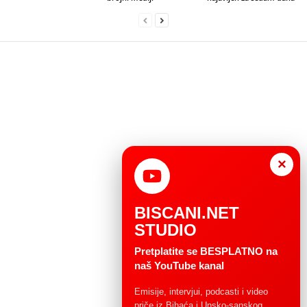
×
BISCANI.NET
STUDIO
Pretplatite se BESPLATNO na
naš YouTube kanal
Emisije, intervjui, podcasti i video
priče iz Bihaća i Unsko-sanskog