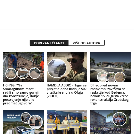
POVEZANI ČLANCI
VIŠE OD AUTORA
HC-ING: “Na
HAMDIJA ABDIĆ – Tigar se
Bihać pred novim
Smaragdnom mostu
prisjetio dana kada je 502.
radovima: završava se
radili smo samo gornji
viteška krenula u Oluju
raskrižje kod Bedema,
dio konstrukcije, donje
(VIDEO)
nakon 15. augusta kreće
postrojenje nije bilo
rekonstrukcija Gradskog
predmet ugovora”
trga