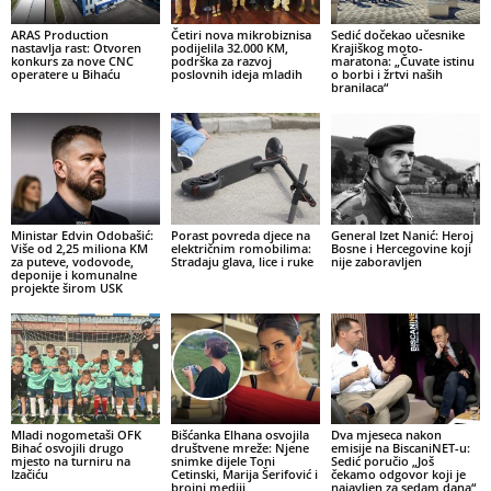
ARAS Production
Četiri nova mikrobiznisa
Sedić dočekao učesnike
nastavlja rast: Otvoren
podijelila 32.000 KM,
Krajiškog moto-
konkurs za nove CNC
podrška za razvoj
maratona: „Čuvate istinu
operatere u Bihaću
poslovnih ideja mladih
o borbi i žrtvi naših
branilaca“
Ministar Edvin Odobašić:
Porast povreda djece na
General Izet Nanić: Heroj
Više od 2,25 miliona KM
električnim romobilima:
Bosne i Hercegovine koji
za puteve, vodovode,
Stradaju glava, lice i ruke
nije zaboravljen
deponije i komunalne
projekte širom USK
Mladi nogometaši OFK
Bišćanka Elhana osvojila
Dva mjeseca nakon
Bihać osvojili drugo
društvene mreže: Njene
emisije na BiscaniNET-u:
mjesto na turniru na
snimke dijele Toni
Sedić poručio „Još
Izačiću
Cetinski, Marija Šerifović i
čekamo odgovor koji je
brojni mediji
najavljen za sedam dana“