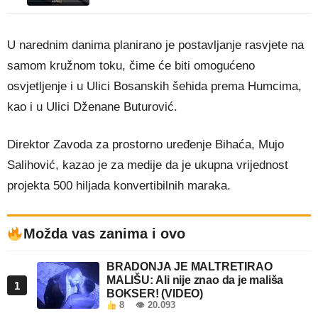
U narednim danima planirano je postavljanje rasvjete na
samom kružnom toku, čime će biti omogućeno
osvjetljenje i u Ulici Bosanskih šehida prema Humcima,
kao i u Ulici Dženane Buturović.
Direktor Zavoda za prostorno uređenje Bihaća, Mujo
Salihović, kazao je za medije da je ukupna vrijednost
projekta 500 hiljada konvertibilnih maraka.
Možda vas zanima i ovo
BRADONJA JE MALTRETIRAO
MALIŠU: Ali nije znao da je mališa
1
BOKSER! (VIDEO)
8
👁 20.093