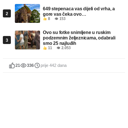
649 stepenaca vas dijeli od vrha, a
2
gore vas čeka ovo…
8
👁 153
Ovo su fotke snimljene u ruskim
podzemnim željeznicama, odabrali
3
smo 25 najluđih
11
👁 2.053
21
336
prije 442 dana