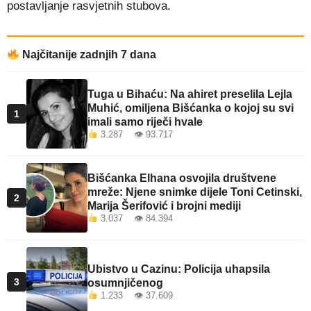
postavljanje rasvjetnih stubova.
Najčitanije zadnjih 7 dana
Tuga u Bihaću: Na ahiret preselila Lejla
Muhić, omiljena Bišćanka o kojoj su svi
1
imali samo riječi hvale
3.287 👁 93.717
Bišćanka Elhana osvojila društvene
mreže: Njene snimke dijele Toni Cetinski,
2
Marija Šerifović i brojni mediji
3.037 👁 84.394
Ubistvo u Cazinu: Policija uhapsila
3
osumnjičenog
1.233 👁 37.609