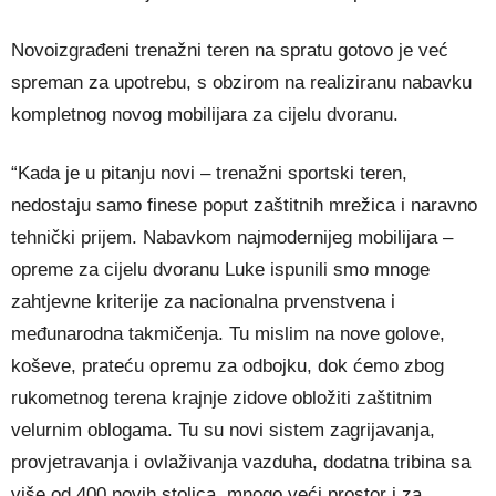
Novoizgrađeni trenažni teren na spratu gotovo je već
spreman za upotrebu, s obzirom na realiziranu nabavku
kompletnog novog mobilijara za cijelu dvoranu.
“Kada je u pitanju novi – trenažni sportski teren,
nedostaju samo finese poput zaštitnih mrežica i naravno
tehnički prijem. Nabavkom najmodernijeg mobilijara –
opreme za cijelu dvoranu Luke ispunili smo mnoge
zahtjevne kriterije za nacionalna prvenstvena i
međunarodna takmičenja. Tu mislim na nove golove,
koševe, prateću opremu za odbojku, dok ćemo zbog
rukometnog terena krajnje zidove obložiti zaštitnim
velurnim oblogama. Tu su novi sistem zagrijavanja,
provjetravanja i ovlaživanja vazduha, dodatna tribina sa
više od 400 novih stolica, mnogo veći prostor i za