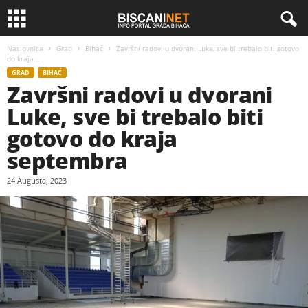
Naslovnica
Grad
Bihać
Završni radovi u dvorani Luke, sve bi trebalo biti gotovo
do kraja...
GRAD
BIHAĆ
Završni radovi u dvorani
Luke, sve bi trebalo biti
gotovo do kraja
septembra
24 Augusta, 2023