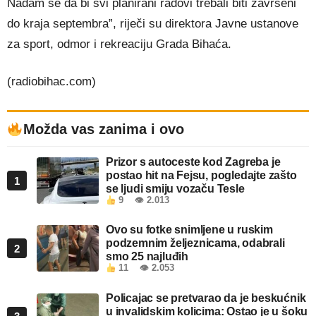
Nadam se da bi svi planirani radovi trebali biti završeni
do kraja septembra”, riječi su direktora Javne ustanove
za sport, odmor i rekreaciju Grada Bihaća.
(radiobihac.com)
Možda vas zanima i ovo
Prizor s autoceste kod Zagreba je
postao hit na Fejsu, pogledajte zašto
1
se ljudi smiju vozaču Tesle
9
👁 2.013
Ovo su fotke snimljene u ruskim
podzemnim željeznicama, odabrali
2
smo 25 najluđih
11
👁 2.053
Policajac se pretvarao da je beskućnik
u invalidskim kolicima: Ostao je u šoku