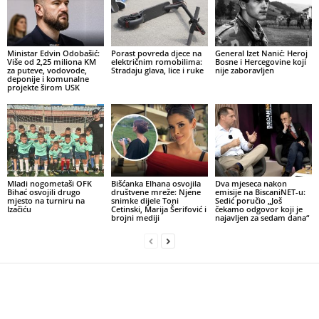
Ministar Edvin Odobašić:
Porast povreda djece na
General Izet Nanić: Heroj
Više od 2,25 miliona KM
električnim romobilima:
Bosne i Hercegovine koji
za puteve, vodovode,
Stradaju glava, lice i ruke
nije zaboravljen
deponije i komunalne
projekte širom USK
Mladi nogometaši OFK
Bišćanka Elhana osvojila
Dva mjeseca nakon
Bihać osvojili drugo
društvene mreže: Njene
emisije na BiscaniNET-u:
mjesto na turniru na
snimke dijele Toni
Sedić poručio „Još
Izačiću
Cetinski, Marija Šerifović i
čekamo odgovor koji je
brojni mediji
najavljen za sedam dana“