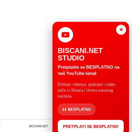
×
BISCANI.NET
STUDIO
Pretplatite se BESPLATNO na
naš YouTube kanal
Emisije, intervjui, podcasti i video
priče iz Bihaća i Unsko-sanskog
kantona.
BESPLATNO
BISCANI.NET
Impressum
Uvjeti korištenja
PRETPLATI SE BESPLATNO