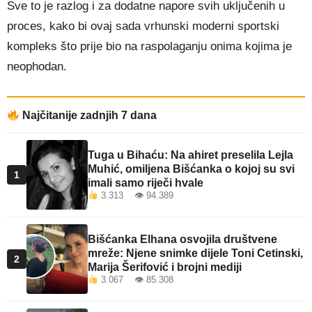
Sve to je razlog i za dodatne napore svih uključenih u
proces, kako bi ovaj sada vrhunski moderni sportski
kompleks što prije bio na raspolaganju onima kojima je
neophodan.
Najčitanije zadnjih 7 dana
Tuga u Bihaću: Na ahiret preselila Lejla
Muhić, omiljena Bišćanka o kojoj su svi
1
imali samo riječi hvale
3.313 👁 94.389
Bišćanka Elhana osvojila društvene
mreže: Njene snimke dijele Toni Cetinski,
2
Marija Šerifović i brojni mediji
3.067 👁 85.308