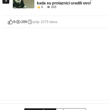
3
kada su prolaznici uradili ovo!
6
👁 269
8
289
prije 1079 dana