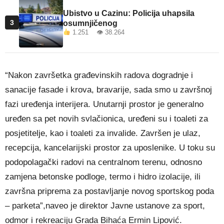
Ubistvo u Cazinu: Policija uhapsila
3
osumnjičenog
1.251 👁 38.264
“Nakon završetka građevinskih radova dogradnje i
sanacije fasade i krova, bravarije, sada smo u završnoj
fazi uređenja interijera. Unutarnji prostor je generalno
uređen sa pet novih svlačionica, uređeni su i toaleti za
posjetitelje, kao i toaleti za invalide. Završen je ulaz,
recepcija, kancelarijski prostor za uposlenike. U toku su
podopolagački radovi na centralnom terenu, odnosno
zamjena betonske podloge, termo i hidro izolacije, ili
završna priprema za postavljanje novog sportskog poda
– parketa”,naveo je direktor Javne ustanove za sport,
odmor i rekreaciju Grada Bihaća Ermin Lipović.