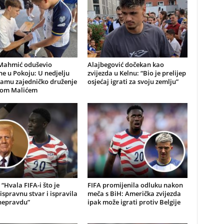
Mahmić oduševio
Alajbegović dočekan kao
e u Pokoju: U nedjelju
zvijezda u Kelnu: “Bio je prelijep
ramu zajedničko druženje
osjećaj igrati za svoju zemlju”
nom Malićem
“Hvala FIFA-i što je
FIFA promijenila odluku nakon
 ispravnu stvar i ispravila
meča s BiH: Američka zvijezda
 nepravdu”
ipak može igrati protiv Belgije