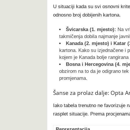
U situaciji kada su svi osnovni krite
odnosno broj dobijenih kartona.
Švicarska (1. mjesto):
Na vrh
takmičenja dobila najmanje javn
Kanada (2. mjesto) i Katar (
kartona. Kako su izjednačene i p
kojem je Kanada bolje rangirana 
Bosna i Hercegovina (4. mje
obzirom na to da je odigrano tek
promjenama.
Šanse za prolaz dalje: Opta A
Iako tabela trenutno ne favorizuje 
rasplet situacije. Prema procjena
Reprezentacija