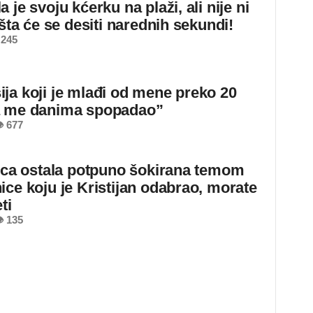
 je svoju kćerku na plaži, ali nije ni
 šta će se desiti narednih sekundi!
 245
ja koji je mlađi od mene preko 20
a me danima spopadao”
 677
jica ostala potpuno šokirana temom
ice koju je Kristijan odabrao, morate
ti
 135