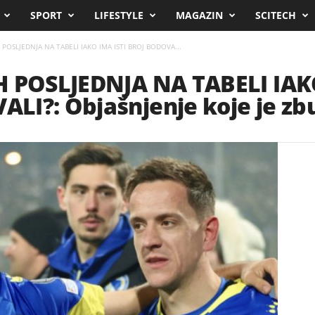
SPORT
LIFESTYLE
MAGAZIN
SCITECH
 POSLJEDNJA NA TABELI IAKO IMA ISTI BROJ BODOVA...
H POSLJEDNJA NA TABELI IAK
LI?: Objašnjenje koje je zb