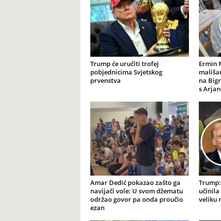
Trump će uručiti trofej
Ermin 
pobjednicima Svjetskog
mališan
prvenstva
na Big
s Arja
Amar Dedić pokazao zašto ga
Trump: 
navijači vole: U svom džematu
učinila
održao govor pa onda proučio
veliku
ezan