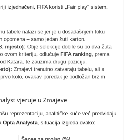
riji izjednačeni, FIFA koristi „Fair play“ sistem,
u tabele nalazi se jer je u dosadašnjem toku
ih opomena – samo jedan žuti karton.
3. mjesto):
Obje selekcije dobile su po dva žuta
o ovom kriteriju, odlučuje
FIFA ranking
, prema
od Katara, te zauzima drugu poziciju.
sto):
Zmajevi trenutno zatvaraju tabelu, ali s
 prvo kolo, ovakav poredak je podložan brzim
nalyst vjeruje u Zmajeve
našu reprezentaciju, analitičke kuće već predviđaju
ma
Opta Analysta
, situacija izgleda ovako:
Šanse za prolaz (%)