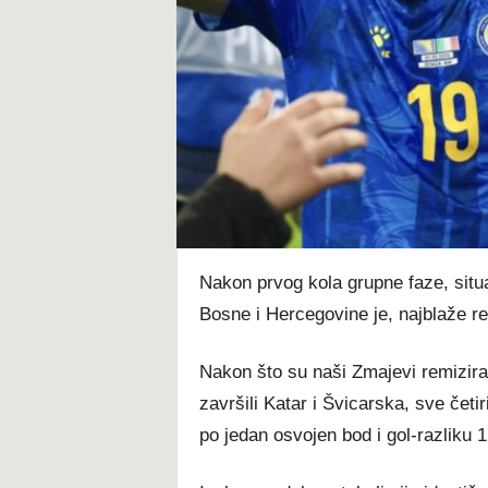
t
Nakon prvog kola grupne faze, situac
Bosne i Hercegovine je, najblaže r
Nakon što su naši Zmajevi remiziral
završili Katar i Švicarska, sve četir
po jedan osvojen bod i gol-razliku 1