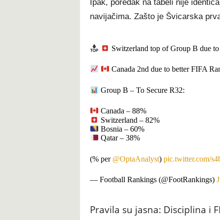
Ipak, poredak na tabeli nije identi
navijačima. Zašto je Švicarska prv
Switzerland top of Group B due to
Canada 2nd due to better FIFA Ran
Group B – To Secure R32:
Canada – 88%
Switzerland – 82%
Bosnia – 60%
Qatar – 38%
(% per
@OptaAnalyst
)
pic.twitter.com/
— Football Rankings (@FootRankings)
J
Pravila su jasna: Disciplina i