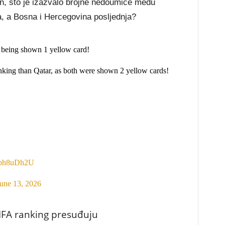
čan, što je izazvalo brojne nedoumice među
a, a Bosna i Hercegovina posljednja?
 being shown 1 yellow card!
king than Qatar, as both were shown 2 yellow cards!
s4bh8uDh2U
une 13, 2026
 FIFA ranking presuđuju