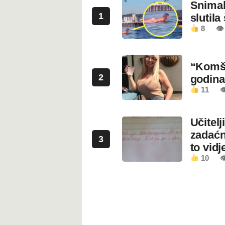
Snimala
1
slutila
8
👁
“Komši
2
godin
11

Učitel
zadaćn
3
to vidje
10
