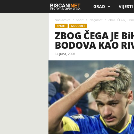
GRAD
VIJESTI
B
i
Naslovnica
Sport
Nogomet
ZBOG ČEGA JE BiH
SPORT
NOGOMET
ZBOG ČEGA JE Bi
s
BODOVA KAO RIVA
c
14 Juna, 2026
a
n
i
.
n
e