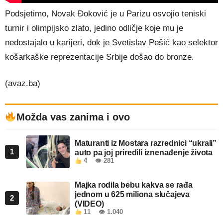
Podsjetimo, Novak Đoković je u Parizu osvojio teniski
turnir i olimpijsko zlato, jedino odličje koje mu je
nedostajalo u karijeri, dok je Svetislav Pešić kao selektor
košarkaške reprezentacije Srbije došao do bronze.
(avaz.ba)
Možda vas zanima i ovo
Maturanti iz Mostara razrednici “ukrali”
1
auto pa joj priredili iznenađenje života
4
👁 281
Majka rodila bebu kakva se rađa
jednom u 625 miliona slučajeva
2
(VIDEO)
11
👁 1.040