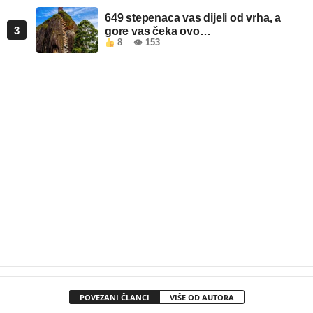
649 stepenaca vas dijeli od vrha, a
3
gore vas čeka ovo…
8
👁 153
POVEZANI ČLANCI
VIŠE OD AUTORA