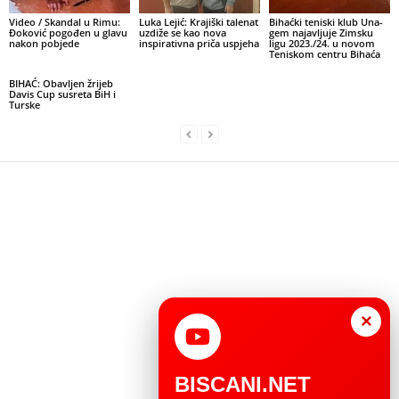
Video / Skandal u Rimu:
Luka Lejić: Krajiški talenat
Bihaćki teniski klub Una-
Đoković pogođen u glavu
uzdiže se kao nova
gem najavljuje Zimsku
nakon pobjede
inspirativna priča uspjeha
ligu 2023./24. u novom
Teniskom centru Bihaća
BIHAĆ: Obavljen žrijeb
Davis Cup susreta BiH i
Turske
×
BISCANI.NET