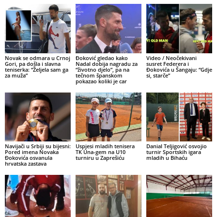
Novak se odmara u Crnoj
Đoković gledao kako
Video / Neočekivani
Gori, pa došla i slavna
Nadal dobija nagradu za
susret Federera i
teniserka: “Željela sam ga
“životno djelo”, pa na
Đokovića u Šangaju: “Gdje
za muža”
tečnom španskom
si, starče”
pokazao koliki je car
Navijači u Srbiji su bijesni:
Uspjesi mladih tenisera
Danial Teljigović osvojio
Pored imena Novaka
TK Una-gem na U10
turnir Sportskih igara
Đokovića osvanula
turniru u Zaprešiću
mladih u Bihaću
hrvatska zastava