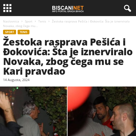
Naslovnica
Sport
Tenis
Žestoka rasprava Pešića i Đokovića: Šta je iznerviralo
Novaka, zbog čega mu...
SPORT
TENIS
Žestoka rasprava Pešića i
Đokovića: Šta je iznerviralo
Novaka, zbog čega mu se
Kari pravdao
14 Augusta, 2024