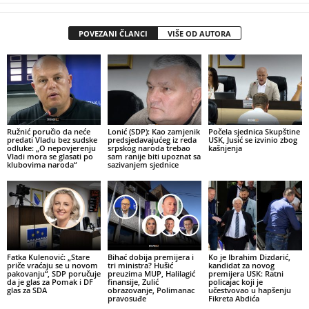
POVEZANI ČLANCI
VIŠE OD AUTORA
Ružnić poručio da neće
Lonić (SDP): Kao zamjenik
Počela sjednica Skupštine
predati Vladu bez sudske
predsjedavajućeg iz reda
USK, Jusić se izvinio zbog
odluke: „O nepovjerenju
srpskog naroda trebao
kašnjenja
Vladi mora se glasati po
sam ranije biti upoznat sa
klubovima naroda“
sazivanjem sjednice
Fatka Kulenović: „Stare
Bihać dobija premijera i
Ko je Ibrahim Dizdarić,
priče vraćaju se u novom
tri ministra? Hušić
kandidat za novog
pakovanju“, SDP poručuje
preuzima MUP, Halilagić
premijera USK: Ratni
da je glas za Pomak i DF
finansije, Zulić
policajac koji je
glas za SDA
obrazovanje, Polimanac
učestvovao u hapšenju
pravosuđe
Fikreta Abdića