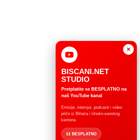
×
BISCANI.NET
STUDIO
Pretplatite se BESPLATNO na
naš YouTube kanal
Emisije, intervjui, podcasti i video
priče iz Bihaća i Unsko-sanskog
kantona.
BESPLATNO