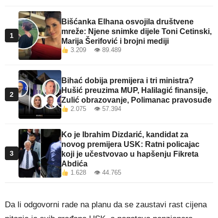
Bišćanka Elhana osvojila društvene
mreže: Njene snimke dijele Toni Cetinski,
1
Marija Šerifović i brojni mediji
3.209 👁 89.489
Bihać dobija premijera i tri ministra?
Hušić preuzima MUP, Halilagić finansije,
2
Zulić obrazovanje, Polimanac pravosuđe
2.075 👁 57.394
Ko je Ibrahim Dizdarić, kandidat za
novog premijera USK: Ratni policajac
3
koji je učestvovao u hapšenju Fikreta
Abdića
1.628 👁 44.765
Da li odgovorni rade na planu da se zaustavi rast cijena