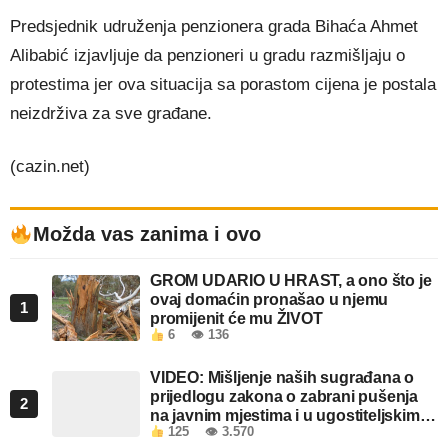
Predsjednik udruženja penzionera grada Bihaća Ahmet
Alibabić izjavljuje da penzioneri u gradu razmišljaju o
protestima jer ova situacija sa porastom cijena je postala
neizdrživa za sve građane.
(cazin.net)
Možda vas zanima i ovo
GROM UDARIO U HRAST, a ono što je
ovaj domaćin pronašao u njemu
1
promijenit će mu ŽIVOT
6
👁 136
VIDEO: Mišljenje naših sugrađana o
prijedlogu zakona o zabrani pušenja
2
na javnim mjestima i u ugostiteljskim
125
👁 3.570
objektima u FBiH