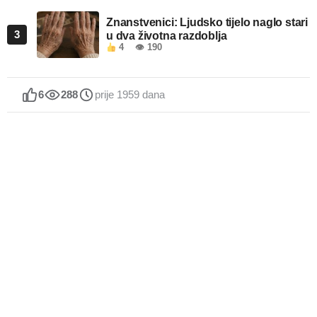
Znanstvenici: Ljudsko tijelo naglo stari
3
u dva životna razdoblja
4
👁 190
6
288
prije 1959 dana