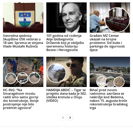
Vanredna sjednica
101 godina od rođenja
Građani MZ Centar
Skupštine USK večeras u
Alije Izetbegovića:
ukazali na brojne
18 sati: Sprema se smjena
Državnik koji je obilježio
probleme: Od buke i
Vlade Mustafe Ružnića
savremenu historiju
parkinga do sigurnosti
Bosne i Hercegovine
djece
HC-ING: “Na
HAMDIJA ABDIĆ – Tigar se
Bihać pred novim
Smaragdnom mostu
prisjetio dana kada je 502.
radovima: završava se
radili smo samo gornji
viteška krenula u Oluju
raskrižje kod Bedema,
dio konstrukcije, donje
(VIDEO)
nakon 15. augusta kreće
postrojenje nije bilo
rekonstrukcija Gradskog
predmet ugovora”
trga