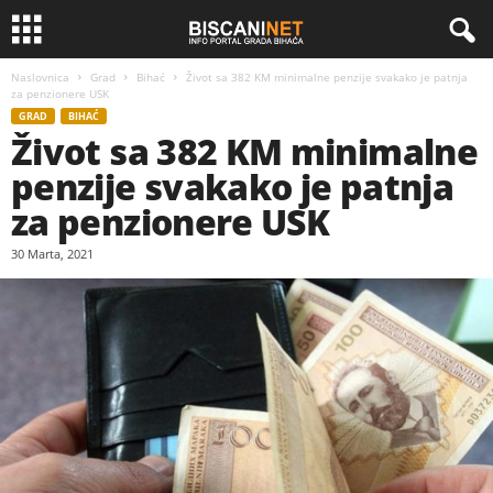
Naslovnica
Grad
Bihać
Život sa 382 KM minimalne penzije svakako je patnja
za penzionere USK
GRAD
BIHAĆ
Život sa 382 KM minimalne
penzije svakako je patnja
za penzionere USK
30 Marta, 2021