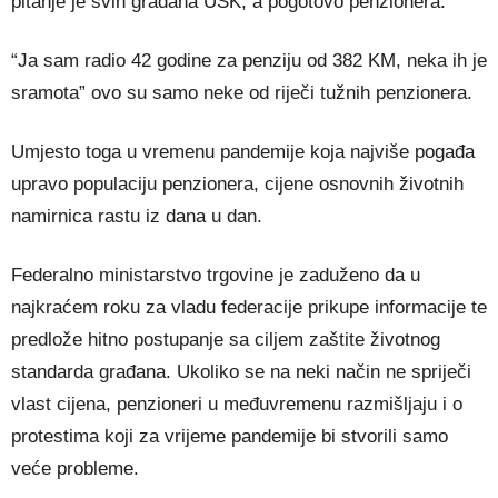
pitanje je svih građana USK, a pogotovo penzionera.
“Ja sam radio 42 godine za penziju od 382 KM, neka ih je
sramota” ovo su samo neke od riječi tužnih penzionera.
Umjesto toga u vremenu pandemije koja najviše pogađa
upravo populaciju penzionera, cijene osnovnih životnih
namirnica rastu iz dana u dan.
Federalno ministarstvo trgovine je zaduženo da u
najkraćem roku za vladu federacije prikupe informacije te
predlože hitno postupanje sa ciljem zaštite životnog
standarda građana. Ukoliko se na neki način ne spriječi
vlast cijena, penzioneri u međuvremenu razmišljaju i o
protestima koji za vrijeme pandemije bi stvorili samo
veće probleme.