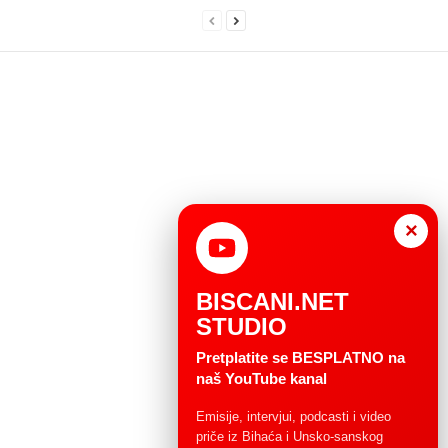
×
BISCANI.NET
STUDIO
Pretplatite se BESPLATNO na
naš YouTube kanal
Emisije, intervjui, podcasti i video
priče iz Bihaća i Unsko-sanskog