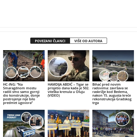
POVEZANI ČLANCI
VIŠE OD AUTORA
HC-ING: “Na
HAMDIJA ABDIĆ – Tigar se
Bihać pred novim
Smaragdnom mostu
prisjetio dana kada je 502.
radovima: završava se
radili smo samo gornji
viteška krenula u Oluju
raskrižje kod Bedema,
dio konstrukcije, donje
(VIDEO)
nakon 15. augusta kreće
postrojenje nije bilo
rekonstrukcija Gradskog
predmet ugovora”
trga