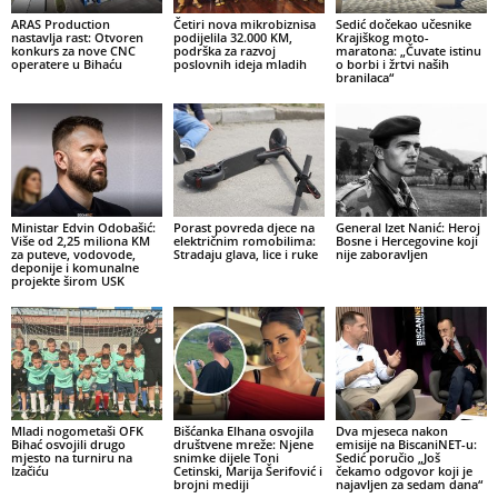
ARAS Production
Četiri nova mikrobiznisa
Sedić dočekao učesnike
nastavlja rast: Otvoren
podijelila 32.000 KM,
Krajiškog moto-
konkurs za nove CNC
podrška za razvoj
maratona: „Čuvate istinu
operatere u Bihaću
poslovnih ideja mladih
o borbi i žrtvi naših
branilaca“
Ministar Edvin Odobašić:
Porast povreda djece na
General Izet Nanić: Heroj
Više od 2,25 miliona KM
električnim romobilima:
Bosne i Hercegovine koji
za puteve, vodovode,
Stradaju glava, lice i ruke
nije zaboravljen
deponije i komunalne
projekte širom USK
Mladi nogometaši OFK
Bišćanka Elhana osvojila
Dva mjeseca nakon
Bihać osvojili drugo
društvene mreže: Njene
emisije na BiscaniNET-u:
mjesto na turniru na
snimke dijele Toni
Sedić poručio „Još
Izačiću
Cetinski, Marija Šerifović i
čekamo odgovor koji je
brojni mediji
najavljen za sedam dana“