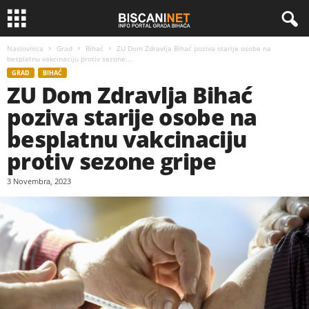
Naslovnica
Grad
Bihać
ZU Dom Zdravlja Bihać poziva starije osobe na
besplatnu vakcinaciju protiv sezone...
GRAD
BIHAĆ
ZU Dom Zdravlja Bihać
poziva starije osobe na
besplatnu vakcinaciju
protiv sezone gripe
3 Novembra, 2023