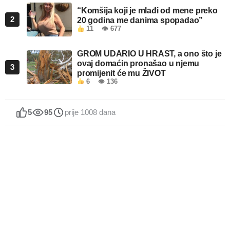
“Komšija koji je mlađi od mene preko
2
20 godina me danima spopadao”
11
👁 677
GROM UDARIO U HRAST, a ono što je
ovaj domaćin pronašao u njemu
3
promijenit će mu ŽIVOT
6
👁 136
5
95
prije 1008 dana