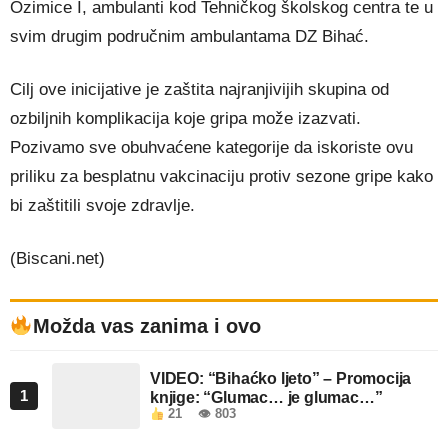
Ozimice I, ambulanti kod Tehničkog školskog centra te u
svim drugim područnim ambulantama DZ Bihać.
Cilj ove inicijative je zaštita najranjivijih skupina od
ozbiljnih komplikacija koje gripa može izazvati.
Pozivamo sve obuhvaćene kategorije da iskoriste ovu
priliku za besplatnu vakcinaciju protiv sezone gripe kako
bi zaštitili svoje zdravlje.
(Biscani.net)
Možda vas zanima i ovo
VIDEO: “Bihaćko ljeto” – Promocija
1
knjige: “Glumac… je glumac…”
21
👁 803