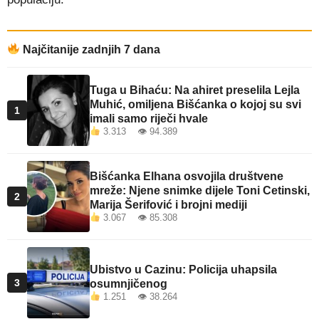
Najčitanije zadnjih 7 dana
Tuga u Bihaću: Na ahiret preselila Lejla
Muhić, omiljena Bišćanka o kojoj su svi
1
imali samo riječi hvale
3.313 👁 94.389
Bišćanka Elhana osvojila društvene
mreže: Njene snimke dijele Toni Cetinski,
2
Marija Šerifović i brojni mediji
3.067 👁 85.308
Ubistvo u Cazinu: Policija uhapsila
3
osumnjičenog
1.251 👁 38.264