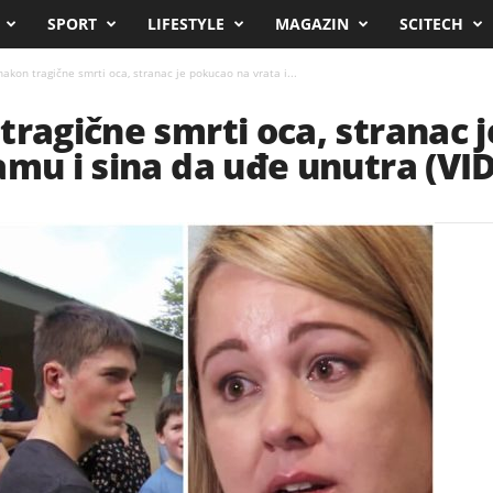
SPORT
LIFESTYLE
MAGAZIN
SCITECH
akon tragične smrti oca, stranac je pokucao na vrata i...
tragične smrti oca, stranac 
amu i sina da uđe unutra (VI