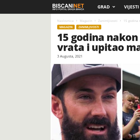
GRAD
VIJESTI
B
i
Naslovnica
Magazin
Zanimljivosti
15 godina n
MAGAZIN
ZANIMLJIVOSTI
15 godina nakon 
s
vrata i upitao m
c
3 Augusta, 2021
a
n
i
.
n
e