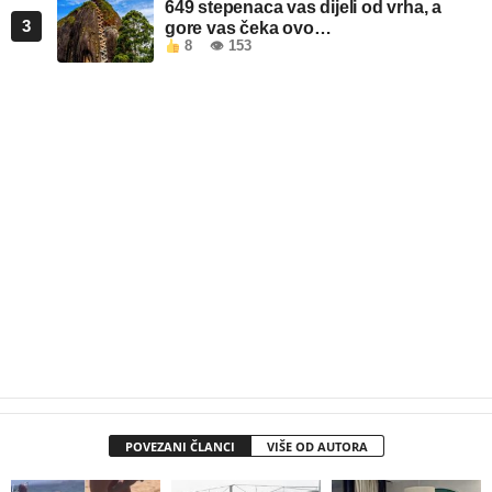
649 stepenaca vas dijeli od vrha, a
3
gore vas čeka ovo…
8
👁 153
POVEZANI ČLANCI
VIŠE OD AUTORA