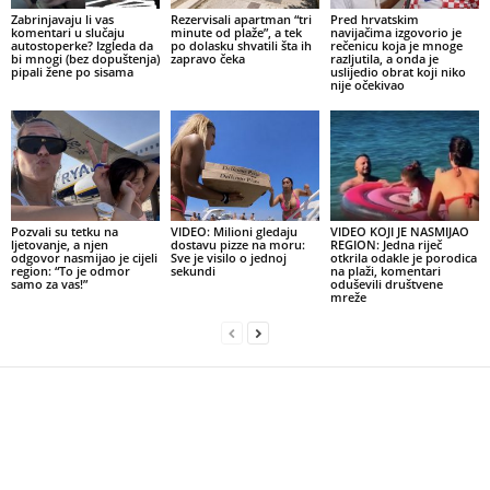
Zabrinjavaju li vas
Rezervisali apartman “tri
Pred hrvatskim
komentari u slučaju
minute od plaže”, a tek
navijačima izgovorio je
autostoperke? Izgleda da
po dolasku shvatili šta ih
rečenicu koja je mnoge
bi mnogi (bez dopuštenja)
zapravo čeka
razljutila, a onda je
pipali žene po sisama
uslijedio obrat koji niko
nije očekivao
Pozvali su tetku na
VIDEO: Milioni gledaju
VIDEO KOJI JE NASMIJAO
ljetovanje, a njen
dostavu pizze na moru:
REGION: Jedna riječ
odgovor nasmijao je cijeli
Sve je visilo o jednoj
otkrila odakle je porodica
region: “To je odmor
sekundi
na plaži, komentari
samo za vas!”
oduševili društvene
mreže