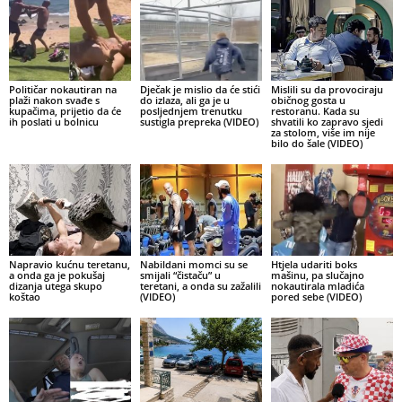
Političar nokautiran na
Dječak je mislio da će stići
Mislili su da provociraju
plaži nakon svađe s
do izlaza, ali ga je u
običnog gosta u
kupačima, prijetio da će
posljednjem trenutku
restoranu. Kada su
ih poslati u bolnicu
sustigla prepreka (VIDEO)
shvatili ko zapravo sjedi
za stolom, više im nije
bilo do šale (VIDEO)
Napravio kućnu teretanu,
Nabildani momci su se
Htjela udariti boks
a onda ga je pokušaj
smijali “čistaču” u
mašinu, pa slučajno
dizanja utega skupo
teretani, a onda su zažalili
nokautirala mladića
koštao
(VIDEO)
pored sebe (VIDEO)