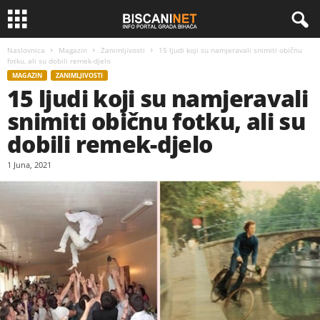
Naslovnica
Magazin
Zanimljivosti
15 ljudi koji su namjeravali snimiti običnu
fotku, ali su dobili remek-djelo
MAGAZIN
ZANIMLJIVOSTI
15 ljudi koji su namjeravali
snimiti običnu fotku, ali su
dobili remek-djelo
1 Juna, 2021