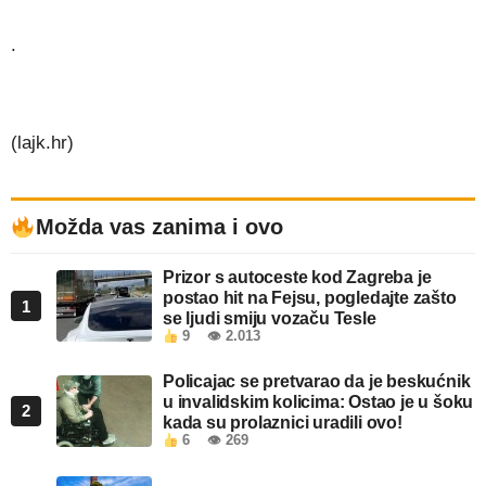
.
(lajk.hr)
Možda vas zanima i ovo
Prizor s autoceste kod Zagreba je
postao hit na Fejsu, pogledajte zašto
1
se ljudi smiju vozaču Tesle
9
👁 2.013
Policajac se pretvarao da je beskućnik
u invalidskim kolicima: Ostao je u šoku
2
kada su prolaznici uradili ovo!
6
👁 269