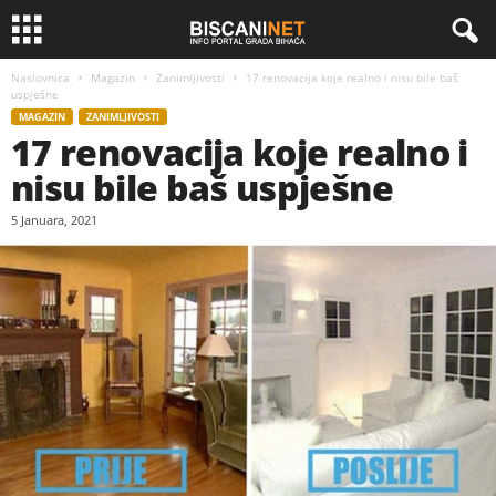
Naslovnica
Magazin
Zanimljivosti
17 renovacija koje realno i nisu bile baš
uspješne
MAGAZIN
ZANIMLJIVOSTI
17 renovacija koje realno i
nisu bile baš uspješne
5 Januara, 2021