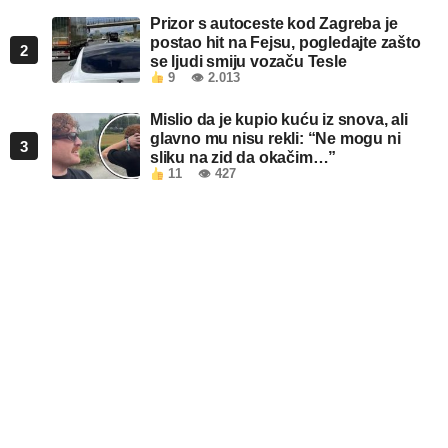
Prizor s autoceste kod Zagreba je
postao hit na Fejsu, pogledajte zašto
2
se ljudi smiju vozaču Tesle
9
👁 2.013
Mislio da je kupio kuću iz snova, ali
glavno mu nisu rekli: “Ne mogu ni
3
sliku na zid da okačim…”
11
👁 427