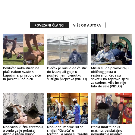
POVEZANI ČLANCI
VIŠE OD AUTORA
Političar nokautiran na
Dječak je mislio da će stići
Mislili su da provociraju
plaži nakon svađe s
do izlaza, ali ga je u
običnog gosta u
kupačima, prijetio da će
posljednjem trenutku
restoranu. Kada su
ih poslati u bolnicu
sustigla prepreka (VIDEO)
shvatili ko zapravo sjedi
za stolom, više im nije
bilo do šale (VIDEO)
Napravio kućnu teretanu,
Nabildani momci su se
Htjela udariti boks
a onda ga je pokušaj
smijali “čistaču” u
mašinu, pa slučajno
dizanja utega skupo
teretani, a onda su zažalili
nokautirala mladića