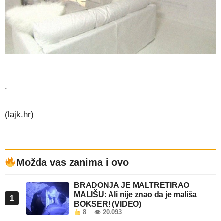
.
(lajk.hr)
Možda vas zanima i ovo
BRADONJA JE MALTRETIRAO
MALIŠU: Ali nije znao da je mališa
1
BOKSER! (VIDEO)
8
👁 20.093