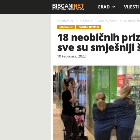
GRAD
VIJESTI
B
i
Naslovnica
Magazin
Zanimljivosti
18 neobični
MAGAZIN
ZANIMLJIVOSTI
18 neobičnih priz
s
sve su smješniji 
c
10 Februara, 2022
a
n
i
.
n
e