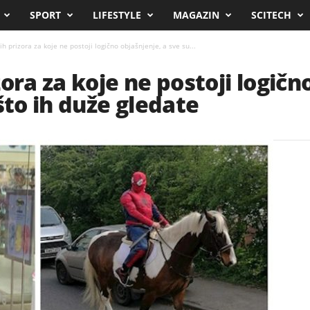
SPORT
LIFESTYLE
MAGAZIN
SCITECH
h prizora za koje ne postoji logično objašnjenje, a sve su...
ora za koje ne postoji logičn
što ih duže gledate