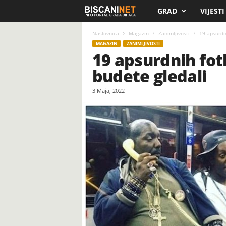
GRAD
VIJESTI
B
i
Naslovnica
Magazin
Zanimljivosti
19 apsurdni
MAGAZIN
ZANIMLJIVOSTI
19 apsurdnih fotk
s
budete gledali
c
3 Maja, 2022
a
n
i
.
n
e