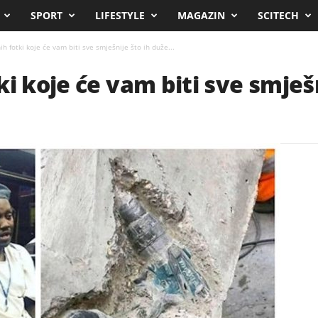
SPORT
LIFESTYLE
MAGAZIN
SCITECH
h fotki koje će vam biti sve smješnije što ih duže...
i koje će vam biti sve smješn