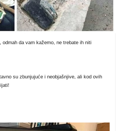
i, odmah da vam kažemo, ne trebate ih niti
avno su zbunjujuće i neobjašnjive, ali kod ovih
jati!