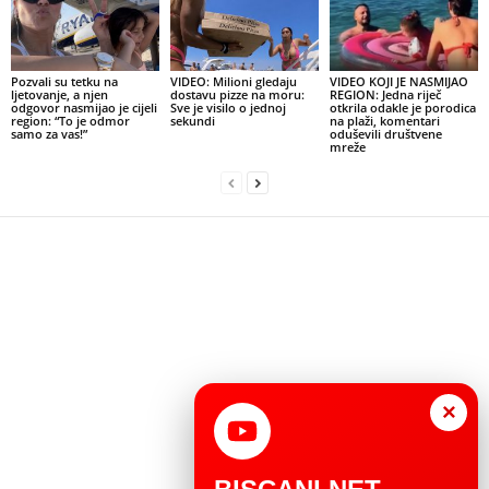
Pozvali su tetku na
VIDEO: Milioni gledaju
VIDEO KOJI JE NASMIJAO
ljetovanje, a njen
dostavu pizze na moru:
REGION: Jedna riječ
odgovor nasmijao je cijeli
Sve je visilo o jednoj
otkrila odakle je porodica
region: “To je odmor
sekundi
na plaži, komentari
samo za vas!”
oduševili društvene
mreže
×