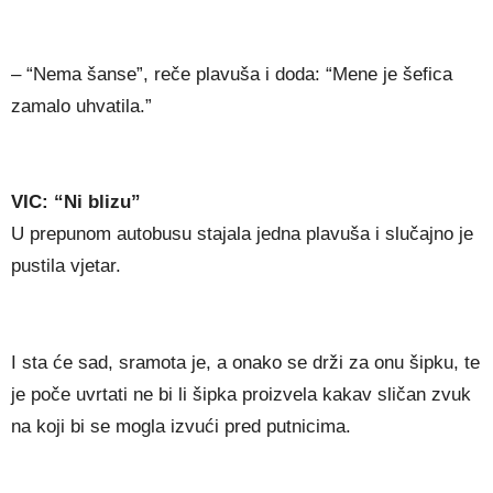
– “Nema šanse”, reče plavuša i doda: “Mene je šefica
zamalo uhvatila.”
VIC: “Ni blizu”
U prepunom autobusu stajala jedna plavuša i slučajno je
pustila vjetar.
I sta će sad, sramota je, a onako se drži za onu šipku, te
je poče uvrtati ne bi li šipka proizvela kakav sličan zvuk
na koji bi se mogla izvući pred putnicima.