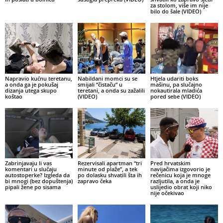
za stolom, više im nije
bilo do šale (VIDEO)
Napravio kućnu teretanu,
Nabildani momci su se
Htjela udariti boks
a onda ga je pokušaj
smijali “čistaču” u
mašinu, pa slučajno
dizanja utega skupo
teretani, a onda su zažalili
nokautirala mladića
koštao
(VIDEO)
pored sebe (VIDEO)
Zabrinjavaju li vas
Rezervisali apartman “tri
Pred hrvatskim
komentari u slučaju
minute od plaže”, a tek
navijačima izgovorio je
autostoperke? Izgleda da
po dolasku shvatili šta ih
rečenicu koja je mnoge
bi mnogi (bez dopuštenja)
zapravo čeka
razljutila, a onda je
pipali žene po sisama
uslijedio obrat koji niko
nije očekivao