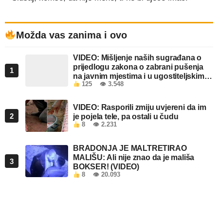
Možda vas zanima i ovo
VIDEO: Mišljenje naših sugrađana o
prijedlogu zakona o zabrani pušenja
1
na javnim mjestima i u ugostiteljskim
125
👁 3.548
objektima u FBiH
VIDEO: Rasporili zmiju uvjereni da im
2
je pojela tele, pa ostali u čudu
8
👁 2.231
BRADONJA JE MALTRETIRAO
MALIŠU: Ali nije znao da je mališa
3
BOKSER! (VIDEO)
8
👁 20.093