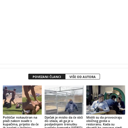
POVEZANI ČLANCI
VIŠE OD AUTORA
Političar nokautiran na
Dječak je mislio da će stići
Mislili su da provociraju
plaži nakon svađe s
do izlaza, ali ga je u
običnog gosta u
kupačima, prijetio da će
posljednjem trenutku
restoranu. Kada su
ih poslati u bolnicu
sustigla prepreka (VIDEO)
shvatili ko zapravo sjedi