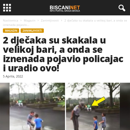
Naslovnica
Magazin
Zanimljivosti
2 dječaka su skakala u velikoj bari, a onda se
iznenada pojavio...
MAGAZIN
ZANIMLJIVOSTI
2 dječaka su skakala u
velikoj bari, a onda se
iznenada pojavio policajac
i uradio ovo!
5 Aprila, 2022