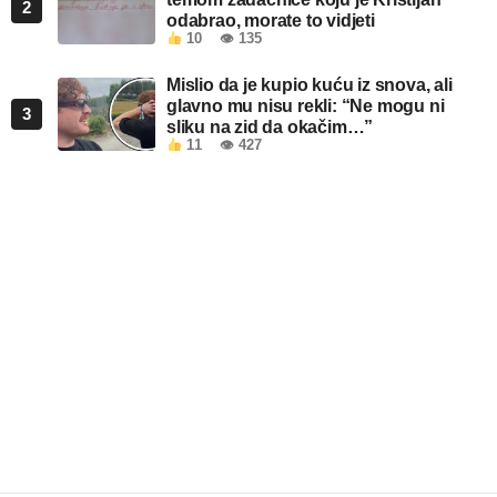
2
odabrao, morate to vidjeti
10
👁 135
Mislio da je kupio kuću iz snova, ali
glavno mu nisu rekli: “Ne mogu ni
3
sliku na zid da okačim…”
11
👁 427