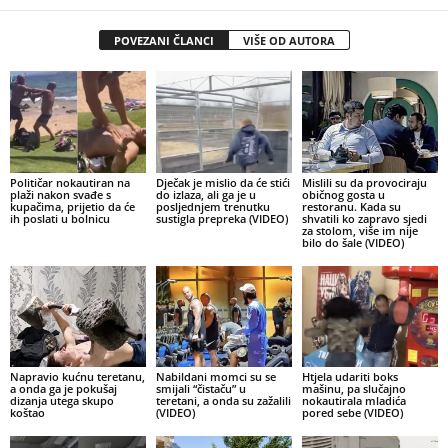
POVEZANI ČLANCI
VIŠE OD AUTORA
Političar nokautiran na
Dječak je mislio da će stići
Mislili su da provociraju
plaži nakon svađe s
do izlaza, ali ga je u
običnog gosta u
kupačima, prijetio da će
posljednjem trenutku
restoranu. Kada su
ih poslati u bolnicu
sustigla prepreka (VIDEO)
shvatili ko zapravo sjedi
za stolom, više im nije
bilo do šale (VIDEO)
Napravio kućnu teretanu,
Nabildani momci su se
Htjela udariti boks
a onda ga je pokušaj
smijali “čistaču” u
mašinu, pa slučajno
dizanja utega skupo
teretani, a onda su zažalili
nokautirala mladića
koštao
(VIDEO)
pored sebe (VIDEO)