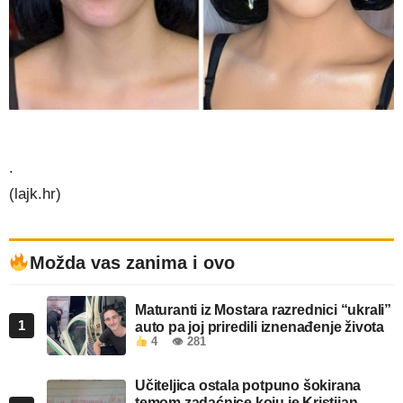
.
(lajk.hr)
Možda vas zanima i ovo
Maturanti iz Mostara razrednici “ukrali”
1
auto pa joj priredili iznenađenje života
4
👁 281
Učiteljica ostala potpuno šokirana
temom zadaćnice koju je Kristijan