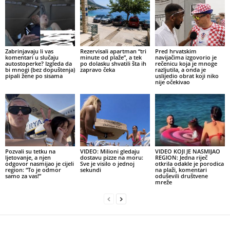
Zabrinjavaju li vas
Rezervisali apartman “tri
Pred hrvatskim
komentari u slučaju
minute od plaže”, a tek
navijačima izgovorio je
autostoperke? Izgleda da
po dolasku shvatili šta ih
rečenicu koja je mnoge
bi mnogi (bez dopuštenja)
zapravo čeka
razljutila, a onda je
pipali žene po sisama
uslijedio obrat koji niko
nije očekivao
Pozvali su tetku na
VIDEO: Milioni gledaju
VIDEO KOJI JE NASMIJAO
ljetovanje, a njen
dostavu pizze na moru:
REGION: Jedna riječ
odgovor nasmijao je cijeli
Sve je visilo o jednoj
otkrila odakle je porodica
region: “To je odmor
sekundi
na plaži, komentari
samo za vas!”
oduševili društvene
mreže