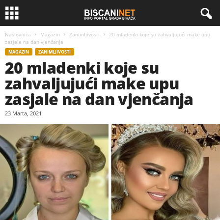
Naslovnica
Magazin
Zanimljivosti
20 mladenki koje su zahvaljujući make upu
zasjale na dan vjenčanja
MAGAZIN
ZANIMLJIVOSTI
20 mladenki koje su
zahvaljujući make upu
zasjale na dan vjenčanja
23 Marta, 2021