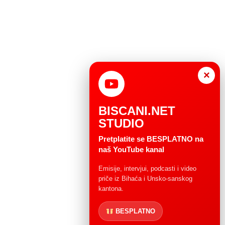
×
BISCANI.NET
STUDIO
Pretplatite se BESPLATNO na
naš YouTube kanal
Emisije, intervjui, podcasti i video
priče iz Bihaća i Unsko-sanskog
kantona.
BESPLATNO