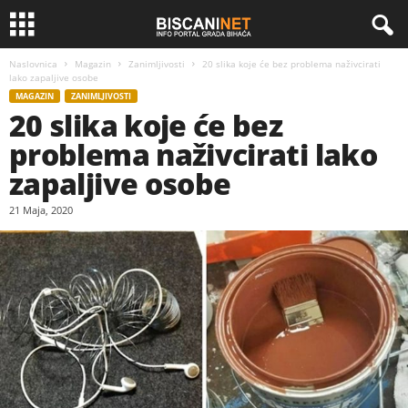
Naslovnica
Magazin
Zanimljivosti
20 slika koje će bez problema naživcirati
lako zapaljive osobe
MAGAZIN
ZANIMLJIVOSTI
20 slika koje će bez
problema naživcirati lako
zapaljive osobe
21 Maja, 2020