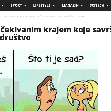
SPORT
LIFESTYLE
MAGAZIN
SCITECH
a s neočekivanim krajem koje savršeno opisuju svijet i današnje društvo
očekivanim krajem koje savr
 društvo