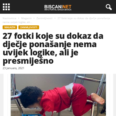
Naslovnica
Magazin
Zanimljivosti
27 fotki koje su dokaz da dječje ponašanje
nema uvijek logike, ali...
MAGAZIN
ZANIMLJIVOSTI
27 fotki koje su dokaz da
dječje ponašanje nema
uvijek logike, ali je
presmiješno
23 Januara, 2021