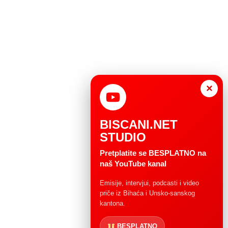
×
BISCANI.NET
STUDIO
Pretplatite se BESPLATNO na
naš YouTube kanal
Emisije, intervjui, podcasti i video
priče iz Bihaća i Unsko-sanskog
kantona.
BESPLATNO