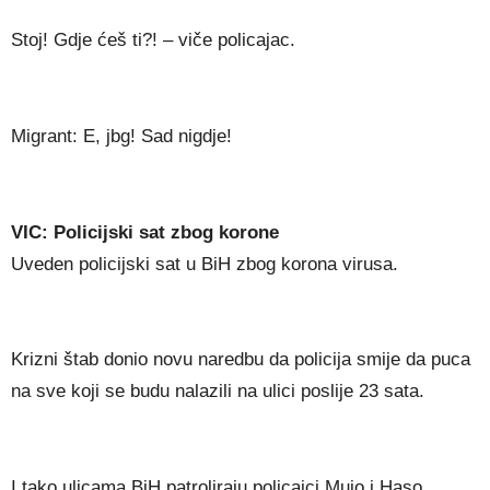
Stoj! Gdje ćeš ti?! – viče policajac.
Migrant: E, jbg! Sad nigdje!
VIC: Policijski sat zbog korone
Uveden policijski sat u BiH zbog korona virusa.
Krizni štab donio novu naredbu da policija smije da puca
na sve koji se budu nalazili na ulici poslije 23 sata.
I tako ulicama BiH patroliraju policajci Mujo i Haso.