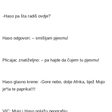
-Haso pa šta radiš ovdje?
Haso odgovori: – smišljam pjesmu!
Plicajac znatiželjno: – pa hajde da čujem tu pjesmu!
Haso glasno krene: -Gore nebo, dolje Afrika, bjež Mujo
je*la te paprika!!!!
VIC: Mujo i Haso polažu geografiju