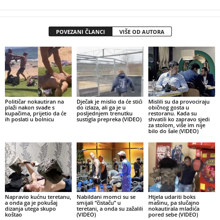
POVEZANI ČLANCI
VIŠE OD AUTORA
Političar nokautiran na
Dječak je mislio da će stići
Mislili su da provociraju
plaži nakon svađe s
do izlaza, ali ga je u
običnog gosta u
kupačima, prijetio da će
posljednjem trenutku
restoranu. Kada su
ih poslati u bolnicu
sustigla prepreka (VIDEO)
shvatili ko zapravo sjedi
za stolom, više im nije
bilo do šale (VIDEO)
Napravio kućnu teretanu,
Nabildani momci su se
Htjela udariti boks
a onda ga je pokušaj
smijali “čistaču” u
mašinu, pa slučajno
dizanja utega skupo
teretani, a onda su zažalili
nokautirala mladića
koštao
(VIDEO)
pored sebe (VIDEO)