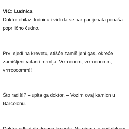
VIC: Ludnica
Doktor obilazi ludnicu i vidi da se par pacijenata ponaša
poprilično čudno.
Prvi sjedi na krevetu, stišće zamišljeni gas, okreće
zamišljeni volan i mrmlja: Vrrroooom, vrrroooomm,
vrrroooomm!!
Što radiš!? – upita ga doktor. – Vozim ovaj kamion u
Barcelonu.
Doktor odlazi do drugog kreveta. Na njemu je pod dekom