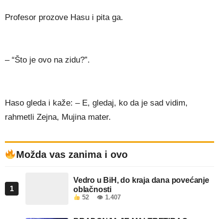
Profesor prozove Hasu i pita ga.
– “Što je ovo na zidu?”.
Haso gleda i kaže: – E, gledaj, ko da je sad vidim,
rahmetli Zejna, Mujina mater.
Možda vas zanima i ovo
Vedro u BiH, do kraja dana povećanje
1
oblačnosti
52
👁 1.407