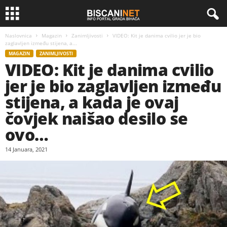
Naslovnica
Magazin
Zanimljivosti
VIDEO: Kit je danima cvilio jer je bio
zaglavljen između stijena, a...
MAGAZIN
ZANIMLJIVOSTI
VIDEO: Kit je danima cvilio
jer je bio zaglavljen između
stijena, a kada je ovaj
čovjek naišao desilo se
ovo…
14 Januara, 2021