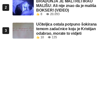
BRADONJA JE MALTRETIRAO
MALIŠU: Ali nije znao da je mališa
2
BOKSER! (VIDEO)
8
👁 20.093
Učiteljica ostala potpuno šokirana
temom zadaćnice koju je Kristijan
3
odabrao, morate to vidjeti
10
👁 135