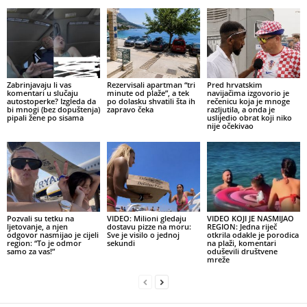
Zabrinjavaju li vas
Rezervisali apartman “tri
Pred hrvatskim
komentari u slučaju
minute od plaže”, a tek
navijačima izgovorio je
autostoperke? Izgleda da
po dolasku shvatili šta ih
rečenicu koja je mnoge
bi mnogi (bez dopuštenja)
zapravo čeka
razljutila, a onda je
pipali žene po sisama
uslijedio obrat koji niko
nije očekivao
Pozvali su tetku na
VIDEO: Milioni gledaju
VIDEO KOJI JE NASMIJAO
ljetovanje, a njen
dostavu pizze na moru:
REGION: Jedna riječ
odgovor nasmijao je cijeli
Sve je visilo o jednoj
otkrila odakle je porodica
region: “To je odmor
sekundi
na plaži, komentari
samo za vas!”
oduševili društvene
mreže