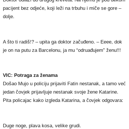
pacijent bez odjeće, koji leži na trbuhu i miče se gore –
dolje.
A što ti radiš!? – upita ga doktor začuđeno. – Eeee, dok
je on na putu za Barcelonu, ja mu “odruađujem” ženu!!!
VIC: Potraga za ženama
Došao Mujo u policiju prijaviti Fatin nestanak, a tamo već
jedan čovjek prijavljuje nestanak svoje žene Katarine.
Pita policajac kako izgleda Katarina, a čovjek odgovara:
Duge noge, plava kosa, velike grudi.