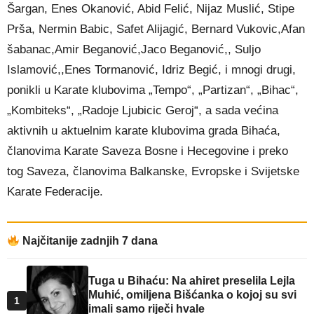
Šargan, Enes Okanović, Abid Felić, Nijaz Muslić, Stipe
Prša, Nermin Babic, Safet Alijagić, Bernard Vukovic,Afan
šabanac,Amir Beganović,Jaco Beganović,, Suljo
Islamović,,Enes Tormanović, Idriz Begić, i mnogi drugi,
ponikli u Karate klubovima „Tempo“, „Partizan“, „Bihac“,
„Kombiteks“, „Radoje Ljubicic Geroj“, a sada većina
aktivnih u aktuelnim karate klubovima grada Bihaća,
članovima Karate Saveza Bosne i Hecegovine i preko
tog Saveza, članovima Balkanske, Evropske i Svijetske
Karate Federacije.
Najčitanije zadnjih 7 dana
Tuga u Bihaću: Na ahiret preselila Lejla
Muhić, omiljena Bišćanka o kojoj su svi
1
imali samo riječi hvale