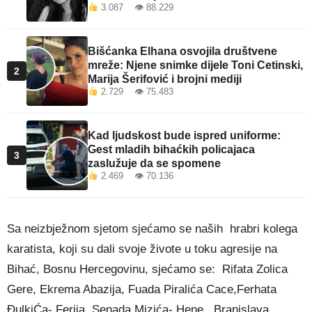
3.087 👁 88.229
Bišćanka Elhana osvojila društvene
mreže: Njene snimke dijele Toni Cetinski,
2
Marija Šerifović i brojni mediji
2.729 👁 75.483
Kad ljudskost bude ispred uniforme:
Gest mladih bihaćkih policajaca
3
zaslužuje da se spomene
2.469 👁 70.136
Sa neizbježnom sjetom sjećamo se naših hrabri kolega
karatista, koji su dali svoje živote u toku agresije na
Bihać, Bosnu Hercegovinu, sjećamo se: Rifata Zolica
Gere, Ekrema Abazija, Fuada Piralića Cace,Ferhata
ĐulkiĆa- Ferija, Senada Mizića- Hene, ,Branislava