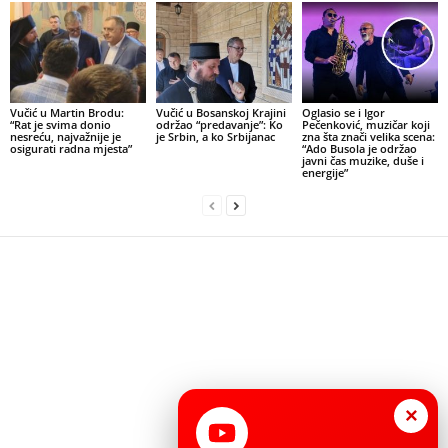
Vučić u Martin Brodu:
Vučić u Bosanskoj Krajini
Oglasio se i Igor
“Rat je svima donio
održao “predavanje”: Ko
Pečenković, muzičar koji
nesreću, najvažnije je
je Srbin, a ko Srbijanac
zna šta znači velika scena:
osigurati radna mjesta”
“Ado Busola je održao
javni čas muzike, duše i
energije”
×