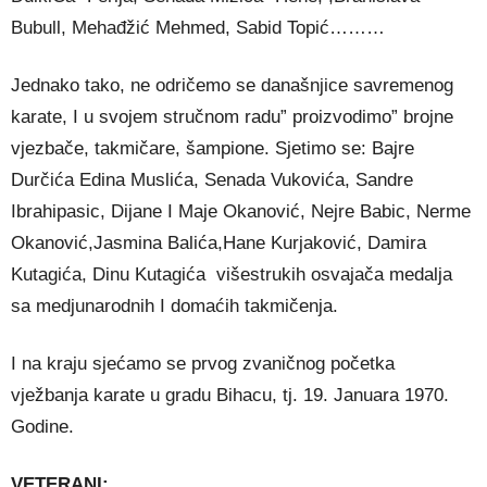
Bubull, Mehađžić Mehmed, Sabid Topić………
Jednako tako, ne odričemo se današnjice savremenog
karate, I u svojem stručnom radu” proizvodimo” brojne
vjezbače, takmičare, šampione. Sjetimo se: Bajre
Durčića Edina Muslića, Senada Vukovića, Sandre
Ibrahipasic, Dijane I Maje Okanović, Nejre Babic, Nerme
Okanović,Jasmina Balića,Hane Kurjaković, Damira
Kutagića, Dinu Kutagića višestrukih osvajača medalja
sa medjunarodnih I domaćih takmičenja.
I na kraju sjećamo se prvog zvaničnog početka
vježbanja karate u gradu Bihacu, tj. 19. Januara 1970.
Godine.
VETERANI: