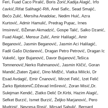
Feri, Fuad Caco Piralić, Boris Zorić,Kadija Alagić, Irfo
ćavkić,Rifat Salihagić-Rifi, Anel Safic, Sead Smajić,
Bećo Zulić, Mersiha Anadolac, Nedim Huić, Azra
Kurtović, Admir Hamulić, Predrag Pupac, Irnes
Imsirević, ĐŽenan Akmadzić, Gospe Talić, Salko Dzanić,
Fuad Alagić, Mensur Zulić, Amir Halilagić, Amir
Beganović, Jasmin Beganović, Jasmin Aci Halilagić,
Fadil Gašo Dizdarević, Dragan Petro Petrović, Dragan Ic
Vukelić, Igor Bujanović, Davor Bujanović,Tešica
Tomnenović,Nerko Rahmanović, Jasmin Kličić, Goran
Mandić,Zlaten Zjakić, Dino Miđžić, Vlatka Milicki, Dr
Esad Avdagić, Emir Ćnanović, Mirzet Felić, Izet Felić
Žarko BjelotomiĆ,Dževad Imširević, Zoran Misić,Dr.
Sulejman Kendić, Zlatko Delić Dr.Kirbi, Hazim Alagić,
Sefket Burzić, Ismet Burzić, Željko Marjanović, Pero
Mudrinić, Nevresa Rosić, Mirsad Sabulić, Bernard