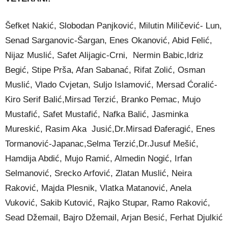
Šefket Nakić, Slobodan Panjković, Milutin Miličević- Lun,
Senad Sarganovic-Šargan, Enes Okanović, Abid Felić,
Nijaz Muslić, Safet Alijagic-Crni, Nermin Babic,Idriz
Begić, Stipe Prša, Afan Sabanać, Rifat Zolić, Osman
Muslić, Vlado Cvjetan, Suljo Islamović, Mersad Ćoralić-
Kiro Serif Balić,Mirsad Terzić, Branko Pemac, Mujo
Mustafić, Safet Mustafić, Nafka Balić, Jasminka
Mureskić, Rasim Aka Jusić,Dr.Mirsad Đaferagić, Enes
Tormanović-Japanac,Selma Terzić,Dr.Jusuf Mešić,
Hamdija Abdić, Mujo Ramić, Almedin Nogić, Irfan
Selmanović, Srecko Arfović, Zlatan Muslić, Neira
Raković, Majda Plesnik, Vlatka Matanović, Anela
Vuković, Sakib Kutović, Rajko Stupar, Ramo Raković,
Sead Džemail, Bajro Džemail, Arjan Besić, Ferhat Djulkić