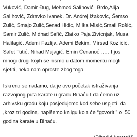
Vuković, Damir Đug, Mehmed Salihović- Brdo,Alija
Salihović, Zdravko Ivanek, Dr. Andrej Ižakovic, Šemso
Zulić, Smajo Zulić,Senad Hidic, Milka Misić,Smail Rošić,
Samir Zulić, Midhad Sefić, Zlatko Paja Zivicnjak, Musa
Halilagić, Ademi Fazlija, Ademi Bekim, Mirsad Kozlićić,
Safet Tutić, Nihad Mujagić, Emin Ćenanoć ….. I jos
mnogi drugi kojih se nismo u datom momentu mogli
sjetiti, neka nam oproste zbog toga.
Iskreno se nadamo, da je ovo početak istraživanja
razvojnog puta karate u gradu Bihaću I da ćemo uz
arhivsku građu koju posjedujemo kod sebe uspjeti da
,kroz tri godine, napišemo knjigu koja će “govoriti” o 50
godina karate u Bihaću.