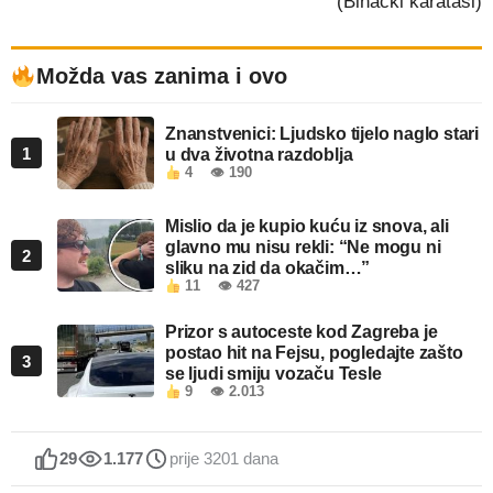
(Bihaćki karataši)
Možda vas zanima i ovo
Znanstvenici: Ljudsko tijelo naglo stari
1
u dva životna razdoblja
4
👁 190
Mislio da je kupio kuću iz snova, ali
glavno mu nisu rekli: “Ne mogu ni
2
sliku na zid da okačim…”
11
👁 427
Prizor s autoceste kod Zagreba je
postao hit na Fejsu, pogledajte zašto
3
se ljudi smiju vozaču Tesle
9
👁 2.013
29
1.177
prije 3201 dana