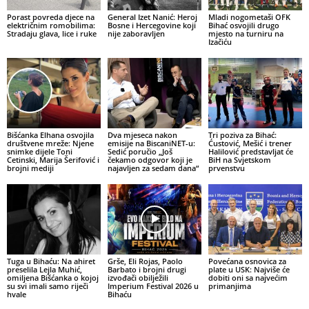
Porast povreda djece na
General Izet Nanić: Heroj
Mladi nogometaši OFK
električnim romobilima:
Bosne i Hercegovine koji
Bihać osvojili drugo
Stradaju glava, lice i ruke
nije zaboravljen
mjesto na turniru na
Izačiću
Bišćanka Elhana osvojila
Dva mjeseca nakon
Tri poziva za Bihać:
društvene mreže: Njene
emisije na BiscaniNET-u:
Ćustović, Mešić i trener
snimke dijele Toni
Sedić poručio „Još
Halilović predstavljat će
Cetinski, Marija Šerifović i
čekamo odgovor koji je
BiH na Svjetskom
brojni mediji
najavljen za sedam dana“
prvenstvu
Tuga u Bihaću: Na ahiret
Grše, Eli Rojas, Paolo
Povećana osnovica za
preselila Lejla Muhić,
Barbato i brojni drugi
plate u USK: Najviše će
omiljena Bišćanka o kojoj
izvođači obilježili
dobiti oni sa najvećim
su svi imali samo riječi
Imperium Festival 2026 u
primanjima
hvale
Bihaću