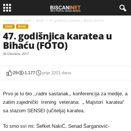
Naslovnica
Grad
Bihać
47. godišnjica karatea u Bihaću (FOTO)
GRAD
BIHAĆ
47. godišnjica karatea u
Bihaću (FOTO)
30 Oktobra, 2017
29
1.177
prije 3201 dana
Prvo je to bio ,,radni sastanak,, konferencija za medije, a
zatim zajednički trening veterana: „ Majstori karatea“
sa stazom SENSEI (učitelja) karatea.
To smo svi mi: Šefket NakiĆ, Senad Šarganović-