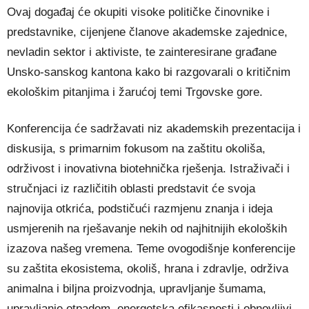
Ovaj događaj će okupiti visoke političke činovnike i
predstavnike, cijenjene članove akademske zajednice,
nevladin sektor i aktiviste, te zainteresirane građane
Unsko-sanskog kantona kako bi razgovarali o kritičnim
ekološkim pitanjima i žarućoj temi Trgovske gore.
Konferencija će sadržavati niz akademskih prezentacija i
diskusija, s primarnim fokusom na zaštitu okoliša,
održivost i inovativna biotehnička rješenja. Istraživači i
stručnjaci iz različitih oblasti predstavit će svoja
najnovija otkrića, podstičući razmjenu znanja i ideja
usmjerenih na rješavanje nekih od najhitnijih ekoloških
izazova našeg vremena. Teme ovogodišnje konferencije
su zaštita ekosistema, okoliš, hrana i zdravlje, održiva
animalna i biljna proizvodnja, upravljanje šumama,
upravljanje otpadom, energetska efikasnosti i obnovljivi