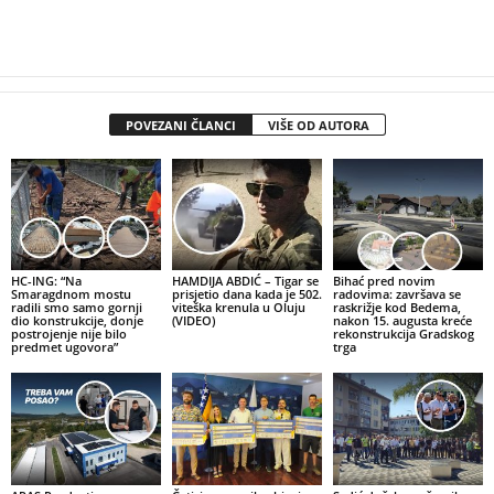
POVEZANI ČLANCI
VIŠE OD AUTORA
HC-ING: “Na
HAMDIJA ABDIĆ – Tigar se
Bihać pred novim
Smaragdnom mostu
prisjetio dana kada je 502.
radovima: završava se
radili smo samo gornji
viteška krenula u Oluju
raskrižje kod Bedema,
dio konstrukcije, donje
(VIDEO)
nakon 15. augusta kreće
postrojenje nije bilo
rekonstrukcija Gradskog
predmet ugovora”
trga