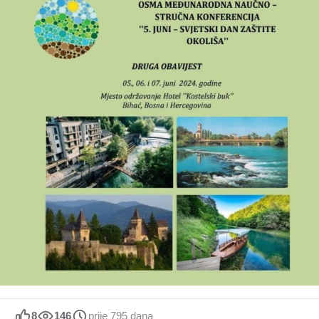
8
146
prije 795 dana