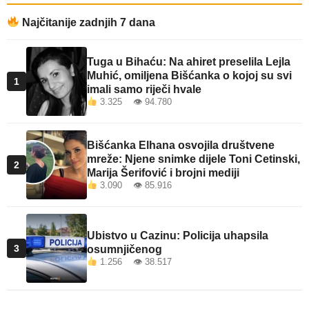
Najčitanije zadnjih 7 dana
Tuga u Bihaću: Na ahiret preselila Lejla
Muhić, omiljena Bišćanka o kojoj su svi
1
imali samo riječi hvale
3.325 👁 94.780
Bišćanka Elhana osvojila društvene
mreže: Njene snimke dijele Toni Cetinski,
2
Marija Šerifović i brojni mediji
3.090 👁 85.916
Ubistvo u Cazinu: Policija uhapsila
3
osumnjičenog
1.256 👁 38.517