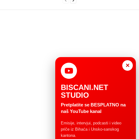
×
BISCANI.NET
STUDIO
Pretplatite se BESPLATNO na
naš YouTube kanal
Emisije, intervjui, podcasti i video
priče iz Bihaća i Unsko-sanskog
kantona.