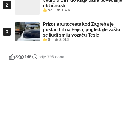
Vedro u BiH, do kraja dana povećanje
2
oblačnosti
52
👁 1.407
Prizor s autoceste kod Zagreba je
postao hit na Fejsu, pogledajte zašto
3
se ljudi smiju vozaču Tesle
9
👁 2.013
8
146
prije 795 dana