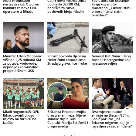
ARAS Production
Četiri nova mikrobiznisa
Sedić dočekao učesnike
nastavlja rast: Otvoren
podijelila 32.000 KM,
Krajiškog moto-
konkurs za nove CNC
podrška za razvoj
maratona: „Čuvate istinu
operatere u Bihaću
poslovnih ideja mladih
o borbi i žrtvi naših
branilaca“
Ministar Edvin Odobašić:
Porast povreda djece na
General Izet Nanić: Heroj
Više od 2,25 miliona KM
električnim romobilima:
Bosne i Hercegovine koji
za puteve, vodovode,
Stradaju glava, lice i ruke
nije zaboravljen
deponije i komunalne
projekte širom USK
Mladi nogometaši OFK
Bišćanka Elhana osvojila
Dva mjeseca nakon
Bihać osvojili drugo
društvene mreže: Njene
emisije na BiscaniNET-u:
mjesto na turniru na
snimke dijele Toni
Sedić poručio „Još
Izačiću
Cetinski, Marija Šerifović i
čekamo odgovor koji je
brojni mediji
najavljen za sedam dana“