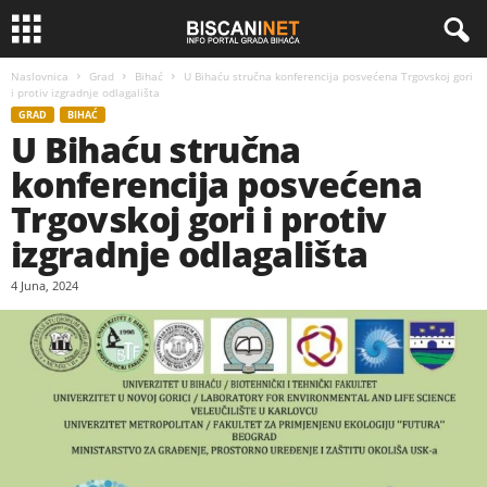
Naslovnica
Grad
Bihać
U Bihaću stručna konferencija posvećena Trgovskoj gori
i protiv izgradnje odlagališta
GRAD
BIHAĆ
U Bihaću stručna
konferencija posvećena
Trgovskoj gori i protiv
izgradnje odlagališta
4 Juna, 2024