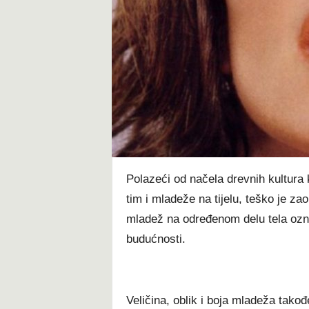
t
Polazeći od načela drevnih kultur
tim i mladeže na tijelu, teško je za
mladež na određenom delu tela označ
budućnosti.
Veličina, oblik i boja mladeža takođ