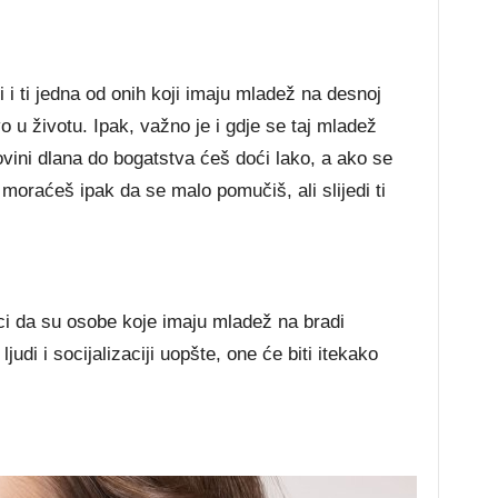
i ti jedna od onih koji imaju mladež na desnoj
vo u životu. Ipak, važno je i gdje se taj mladež
ovini dlana do bogatstva ćeš doći lako, a ako se
moraćeš ipak da se malo pomučiš, ali slijedi ti
ci da su osobe koje imaju mladež na bradi
udi i socijalizaciji uopšte, one će biti itekako