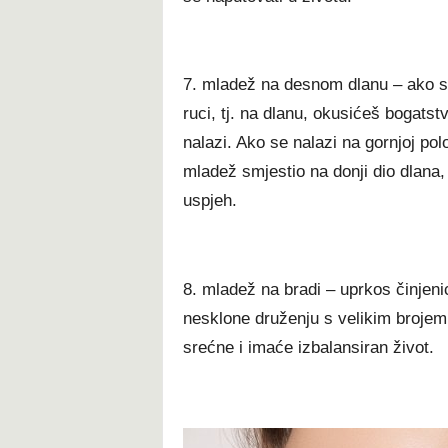
7. mladež na desnom dlanu – ako si 
ruci, tj. na dlanu, okusićeš bogatst
nalazi. Ako se nalazi na gornjoj pol
mladež smjestio na donji dio dlana, 
uspjeh.
8. mladež na bradi – uprkos činjeni
nesklone druženju s velikim brojem lj
srećne i imaće izbalansiran život.