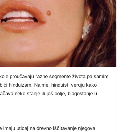
a koje proučavaju razne segmente života pa samim
obići hinduizam. Naime, hinduisti veruju kako
ava neko stanje ili još bolje, blagostanje u
e imaju uticaj na drevno iščitavanje njegova