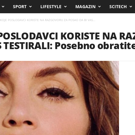
SPORT
LIFESTYLE
MAGAZIN
SCITECH
 KOJE POSLODAVCI KORISTE NA RAZGOVORU ZA POSAO DA BI VAS...
 POSLODAVCI KORISTE NA R
TESTIRALI: Posebno obratite