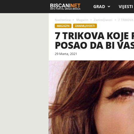
GRAD
VIJESTI
B
i
Naslovnica
Magazin
Zanimljivosti
7 TRIKOVA
MAGAZIN
ZANIMLJIVOSTI
7 TRIKOVA KOJE
s
POSAO DA BI VAS 
c
29 Marta, 2021
a
n
i
.
n
e