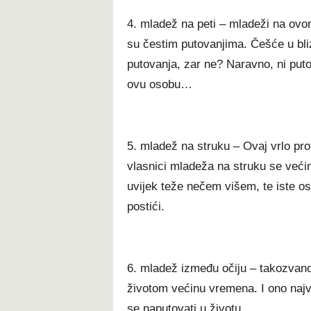
4. mladež na peti – mladeži na ovom
su čestim putovanjima. Češće u bliz
putovanja, zar ne? Naravno, ni puto
ovu osobu…
5. mladež na struku – Ovaj vrlo pro
vlasnici mladeža na struku se veći
uvijek teže nečem višem, te iste oso
postići.
6. mladež između očiju – takozvano 
životom većinu vremena. I ono najva
se naputovati u životu.