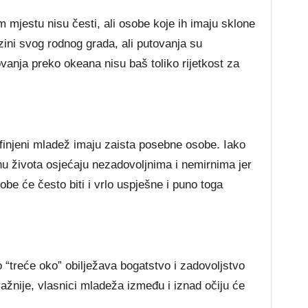
 mjestu nisu česti, ali osobe koje ih imaju sklone
ini svog rodnog grada, ali putovanja su
vanja preko okeana nisu baš toliko rijetkost za
finjeni mladež imaju zaista posebne osobe. Iako
nu života osjećaju nezadovoljnima i nemirnima jer
be će često biti i vrlo uspješne i puno toga
“treće oko” obilježava bogatstvo i zadovoljstvo
žnije, vlasnici mladeža između i iznad očiju će