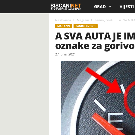
GRAD
VIJESTI
B
i
Naslovnica
Magazin
Zanimljivosti
A SVA AUTA 
MAGAZIN
ZANIMLJIVOSTI
A SVA AUTA JE IM
s
oznake za gorivo
c
27 Juna, 2021
a
n
i
.
n
e