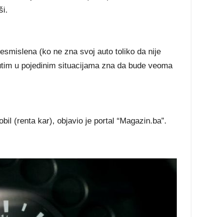
ši.
 besmislena (ko ne zna svoj auto toliko da nije
utim u pojedinim situacijama zna da bude veoma
bil (renta kar), objavio je portal “Magazin.ba”.