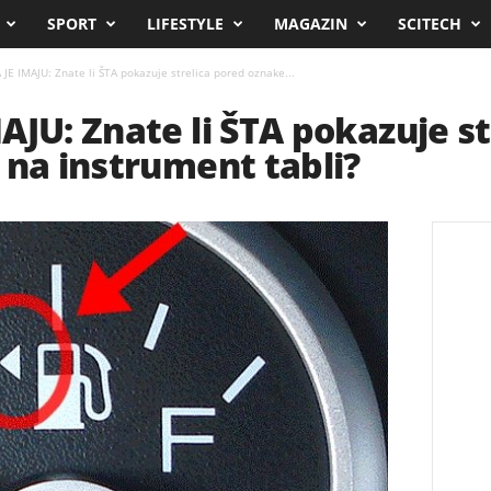
SPORT
LIFESTYLE
MAGAZIN
SCITECH
JE IMAJU: Znate li ŠTA pokazuje strelica pored oznake...
AJU: Znate li ŠTA pokazuje st
 na instrument tabli?