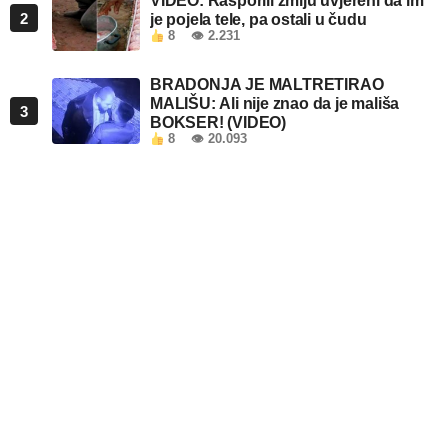
VIDEO: Rasporili zmiju uvjereni da im
2
je pojela tele, pa ostali u čudu
8
👁 2.231
BRADONJA JE MALTRETIRAO
MALIŠU: Ali nije znao da je mališa
3
BOKSER! (VIDEO)
8
👁 20.093