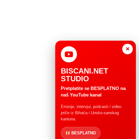
×
BISCANI.NET
STUDIO
Pretplatite se BESPLATNO na
naš YouTube kanal
Emisije, intervjui, podcasti i video
priče iz Bihaća i Unsko-sanskog
kantona.
BESPLATNO