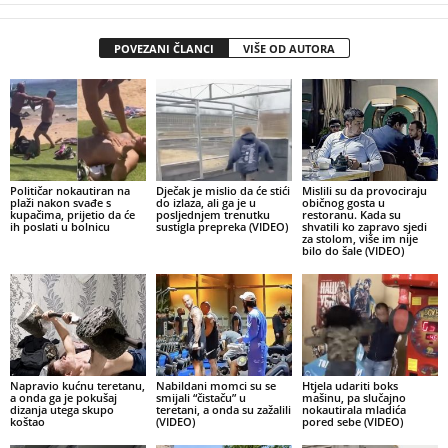
POVEZANI ČLANCI
VIŠE OD AUTORA
Političar nokautiran na
Dječak je mislio da će stići
Mislili su da provociraju
plaži nakon svađe s
do izlaza, ali ga je u
običnog gosta u
kupačima, prijetio da će
posljednjem trenutku
restoranu. Kada su
ih poslati u bolnicu
sustigla prepreka (VIDEO)
shvatili ko zapravo sjedi
za stolom, više im nije
bilo do šale (VIDEO)
Napravio kućnu teretanu,
Nabildani momci su se
Htjela udariti boks
a onda ga je pokušaj
smijali “čistaču” u
mašinu, pa slučajno
dizanja utega skupo
teretani, a onda su zažalili
nokautirala mladića
koštao
(VIDEO)
pored sebe (VIDEO)