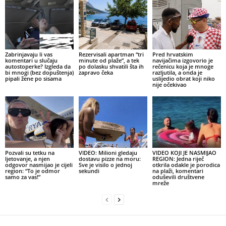
Zabrinjavaju li vas
Rezervisali apartman “tri
Pred hrvatskim
komentari u slučaju
minute od plaže”, a tek
navijačima izgovorio je
autostoperke? Izgleda da
po dolasku shvatili šta ih
rečenicu koja je mnoge
bi mnogi (bez dopuštenja)
zapravo čeka
razljutila, a onda je
pipali žene po sisama
uslijedio obrat koji niko
nije očekivao
Pozvali su tetku na
VIDEO: Milioni gledaju
VIDEO KOJI JE NASMIJAO
ljetovanje, a njen
dostavu pizze na moru:
REGION: Jedna riječ
odgovor nasmijao je cijeli
Sve je visilo o jednoj
otkrila odakle je porodica
region: “To je odmor
sekundi
na plaži, komentari
samo za vas!”
oduševili društvene
mreže