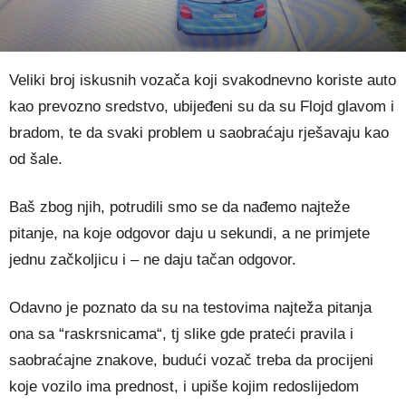
Veliki broj iskusnih vozača koji svakodnevno koriste auto
kao prevozno sredstvo, ubijeđeni su da su Flojd glavom i
bradom, te da svaki problem u saobraćaju rješavaju kao
od šale.
Baš zbog njih, potrudili smo se da nađemo najteže
pitanje, na koje odgovor daju u sekundi, a ne primjete
jednu začkoljicu i – ne daju tačan odgovor.
Odavno je poznato da su na testovima najteža pitanja
ona sa “raskrsnicama“, tj slike gde prateći pravila i
saobraćajne znakove, budući vozač treba da procijeni
koje vozilo ima prednost, i upiše kojim redoslijedom