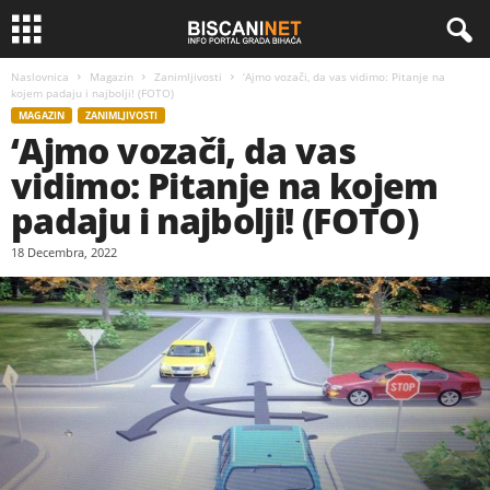
Naslovnica
Magazin
Zanimljivosti
‘Ajmo vozači, da vas vidimo: Pitanje na
kojem padaju i najbolji! (FOTO)
MAGAZIN
ZANIMLJIVOSTI
‘Ajmo vozači, da vas
vidimo: Pitanje na kojem
padaju i najbolji! (FOTO)
18 Decembra, 2022