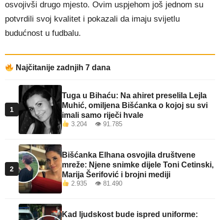
osvojivši drugo mjesto. Ovim uspjehom još jednom su
potvrdili svoj kvalitet i pokazali da imaju svijetlu
budućnost u fudbalu.
Najčitanije zadnjih 7 dana
Tuga u Bihaću: Na ahiret preselila Lejla
Muhić, omiljena Bišćanka o kojoj su svi
1
imali samo riječi hvale
3.204 👁 91.785
Bišćanka Elhana osvojila društvene
mreže: Njene snimke dijele Toni Cetinski,
2
Marija Šerifović i brojni mediji
2.935 👁 81.490
Kad ljudskost bude ispred uniforme: