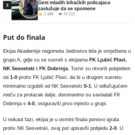
Gest mladih bihaćkih policajaca
3
zaslužuje da se spomene
2.488 👁 70.515
Put do finala
Ekipa Akademije nogometa Jedinstvo bila je smještena u
grupu A, gdje su se susreli s ekipama
FK Ljubić Plavi,
NK Sesvetski i FK Dobrinja
. Turnir su otvorili pobjedom
od
1-0
protiv FK Ljubić Plavi, da bi u drugom susretu
minimalno izgubili od NK Sesvetski
0-1
. U odlučujućem
meču za prolazak dalje, dominantno su savladali FK
Dobrinja s
4-0
, osiguravši prvo mjesto u grupi.
U nokaut fazi, ekipa je u osmini finala ponovo igrala
protiv NK Sesvetski, ovaj put upisavši pobjedu
2-0
. U