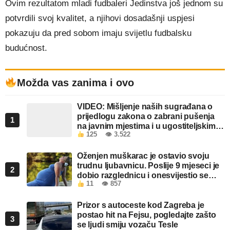
Ovim rezultatom mladi fudbaleri Jedinstva još jednom su
potvrdili svoj kvalitet, a njihovi dosadašnji uspjesi
pokazuju da pred sobom imaju svijetlu fudbalsku
budućnost.
Možda vas zanima i ovo
VIDEO: Mišljenje naših sugrađana o
prijedlogu zakona o zabrani pušenja
1
na javnim mjestima i u ugostiteljskim
125
👁 3.522
objektima u FBiH
Oženjen muškarac je ostavio svoju
trudnu ljubavnicu. Poslije 9 mjeseci je
2
dobio razglednicu i onesvijestio se
11
👁 857
kada je pročitao šta piše!
Prizor s autoceste kod Zagreba je
postao hit na Fejsu, pogledajte zašto
3
se ljudi smiju vozaču Tesle