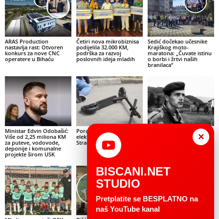
ARAS Production
Četiri nova mikrobiznisa
Sedić dočekao učesnike
nastavlja rast: Otvoren
podijelila 32.000 KM,
Krajiškog moto-
konkurs za nove CNC
podrška za razvoj
maratona: „Čuvate istinu
operatere u Bihaću
poslovnih ideja mladih
o borbi i žrtvi naših
branilaca“
Ministar Edvin Odobašić:
Porast povreda djece na
General Izet Nanić: Heroj
×
Više od 2,25 miliona KM
električnim romobilima:
Bosne i Hercegovine koji
za puteve, vodovode,
Stradaju glava, lice i ruke
nije zaboravljen
deponije i komunalne
projekte širom USK
BISCANI.NET
STUDIO
Pretplatite se BESPLATNO na
naš YouTube kanal