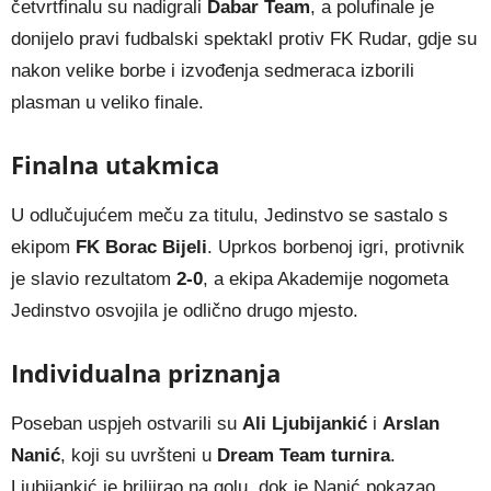
četvrtfinalu su nadigrali
Dabar Team
, a polufinale je
donijelo pravi fudbalski spektakl protiv FK Rudar, gdje su
nakon velike borbe i izvođenja sedmeraca izborili
plasman u veliko finale.
Finalna utakmica
U odlučujućem meču za titulu, Jedinstvo se sastalo s
ekipom
FK Borac Bijeli
. Uprkos borbenoj igri, protivnik
je slavio rezultatom
2-0
, a ekipa Akademije nogometa
Jedinstvo osvojila je odlično drugo mjesto.
Individualna priznanja
Poseban uspjeh ostvarili su
Ali Ljubijankić
i
Arslan
Nanić
, koji su uvršteni u
Dream Team turnira
.
Ljubijankić je briljirao na golu, dok je Nanić pokazao