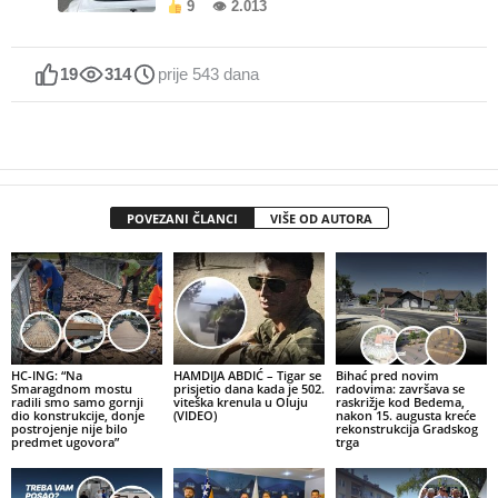
9
👁 2.013
19
314
prije 543 dana
POVEZANI ČLANCI
VIŠE OD AUTORA
HC-ING: “Na
HAMDIJA ABDIĆ – Tigar se
Bihać pred novim
Smaragdnom mostu
prisjetio dana kada je 502.
radovima: završava se
radili smo samo gornji
viteška krenula u Oluju
raskrižje kod Bedema,
dio konstrukcije, donje
(VIDEO)
nakon 15. augusta kreće
postrojenje nije bilo
rekonstrukcija Gradskog
predmet ugovora”
trga