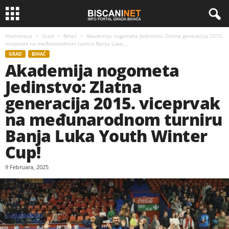
Naslovnica
Grad
Bihać
Akademija nogometa Jedinstvo: Zlatna generacija 2015.
viceprvak na međunarodnom turniru Banja Luka...
GRAD
BIHAĆ
Akademija nogometa
Jedinstvo: Zlatna
generacija 2015. viceprvak
na međunarodnom turniru
Banja Luka Youth Winter
Cup!
9 Februara, 2025