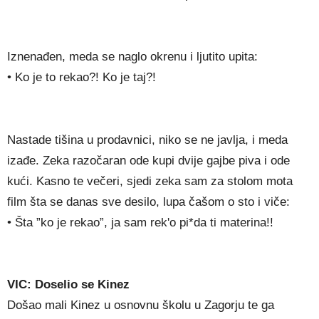
Iznenađen, meda se naglo okrenu i ljutito upita:
• Ko je to rekao?! Ko je taj?!
Nastade tišina u prodavnici, niko se ne javlja, i meda
izađe. Zeka razočaran ode kupi dvije gajbe piva i ode
kući. Kasno te večeri, sjedi zeka sam za stolom mota
film šta se danas sve desilo, lupa čašom o sto i viče:
• Šta ”ko je rekao”, ja sam rek'o pi*da ti materina!!
VIC: Doselio se Kinez
Došao mali Kinez u osnovnu školu u Zagorju te ga