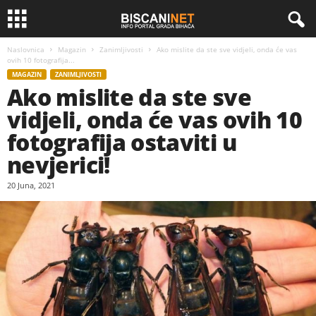
Naslovnica
Magazin
Zanimljivosti
Ako mislite da ste sve vidjeli, onda će vas
ovih 10 fotografija...
MAGAZIN
ZANIMLJIVOSTI
Ako mislite da ste sve
vidjeli, onda će vas ovih 10
fotografija ostaviti u
nevjerici!
20 Juna, 2021