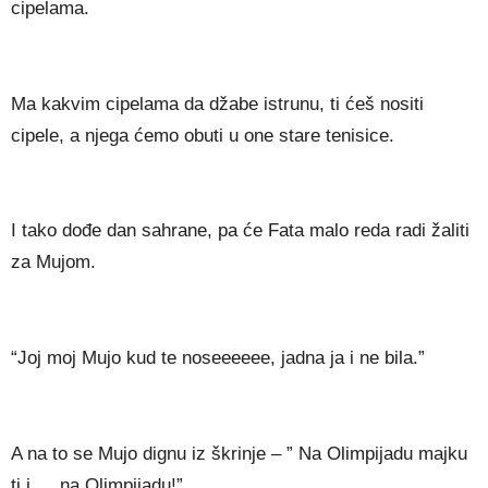
cipelama.
Ma kakvim cipelama da džabe istrunu, ti ćeš nositi
cipele, a njega ćemo obuti u one stare tenisice.
I tako dođe dan sahrane, pa će Fata malo reda radi žaliti
za Mujom.
“Joj moj Mujo kud te noseeeeee, jadna ja i ne bila.”
A na to se Mujo dignu iz škrinje – ” Na Olimpijadu majku
ti j…, na Olimpijadu!”