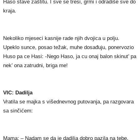
Haso stave zaštitu. I sve se tresi, grmi i odradiše sve do
kraja.
Nekoliko mjeseci kasnije rade njih dvojica u polju.
Upeklo sunce, posao težak, muhe dosađuju, ponervozio
Huso pa ce Hasi: -Nego Haso, ja cu onaj balon skinut’ pa
nek’ ona zatrudni, briga me!
VIC: Dadilja
Vratila se majka s višednevnog putovanja, pa razgovara
sa sinčićem:
Mama: – Nadam se da je dadilja dobro pazila na tebe.