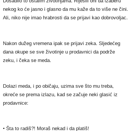
Dosadilo to ostalim životinjama. Riješili oni da izaberu
nekog ko će jasno i glasno da mu kaže da to više ne čini.
Ali, niko nije imao hrabrosti da se prijavi kao dobrovoljac.
Nakon dužeg vremena ipak se prijavi zeka. Sljedećeg
dana okupe se sve životinje u prodavnici da podrže
zeku, i čeka se meda.
Dolazi meda, i po običaju, uzima sve što mu treba,
okreće se prema izlazu, kad se začuje neki glasić iz
prodavnice:
• Šta to radiš?! Moraš nekad i da platiš!