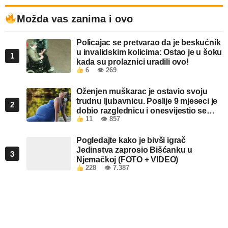
Možda vas zanima i ovo
Policajac se pretvarao da je beskućnik
u invalidskim kolicima: Ostao je u šoku
1
kada su prolaznici uradili ovo!
6
👁 269
Oženjen muškarac je ostavio svoju
trudnu ljubavnicu. Poslije 9 mjeseci je
2
dobio razglednicu i onesvijestio se
11
👁 857
kada je pročitao šta piše!
Pogledajte kako je bivši igrač
Jedinstva zaprosio Bišćanku u
3
Njemačkoj (FOTO + VIDEO)
228
👁 7.387