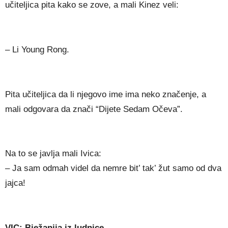
učiteljica pita kako se zove, a mali Kinez veli:
– Li Young Rong.
Pita učiteljica da li njegovo ime ima neko značenje, a
mali odgovara da znači “Dijete Sedam Očeva”.
Na to se javlja mali Ivica:
– Ja sam odmah videl da nemre bit’ tak’ žut samo od dva
jajca!
VIC: Bježanija iz ludnice