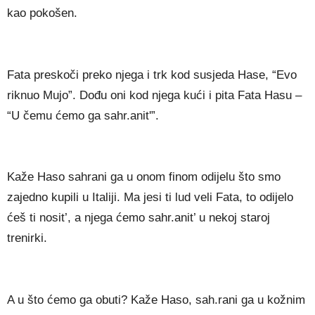
kao pokošen.
Fata preskoči preko njega i trk kod susjeda Hase, “Evo
riknuo Mujo”. Dođu oni kod njega kući i pita Fata Hasu –
“U čemu ćemo ga sahr.anit'”.
Kaže Haso sahrani ga u onom finom odijelu što smo
zajedno kupili u Italiji. Ma jesi ti lud veli Fata, to odijelo
ćeš ti nosit’, a njega ćemo sahr.anit’ u nekoj staroj
trenirki.
A u što ćemo ga obuti? Kaže Haso, sah.rani ga u kožnim