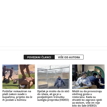
POVEZANI ČLANCI
VIŠE OD AUTORA
Političar nokautiran na
Dječak je mislio da će stići
Mislili su da provociraju
plaži nakon svađe s
do izlaza, ali ga je u
običnog gosta u
kupačima, prijetio da će
posljednjem trenutku
restoranu. Kada su
ih poslati u bolnicu
sustigla prepreka (VIDEO)
shvatili ko zapravo sjedi
za stolom, više im nije
bilo do šale (VIDEO)