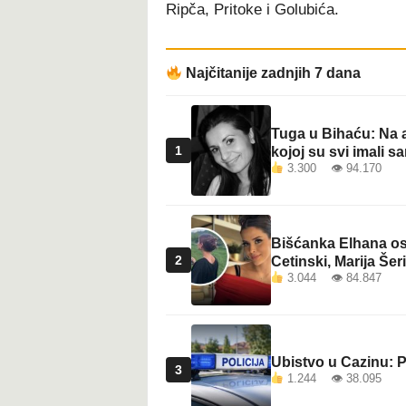
Ripča, Pritoke i Golubića.
Najčitanije zadnjih 7 dana
Tuga u Bihaću: Na a
1
kojoj su svi imali sa
3.300 👁 94.170
Bišćanka Elhana osv
2
Cetinski, Marija Šeri
3.044 👁 84.847
Ubistvo u Cazinu: P
3
1.244 👁 38.095