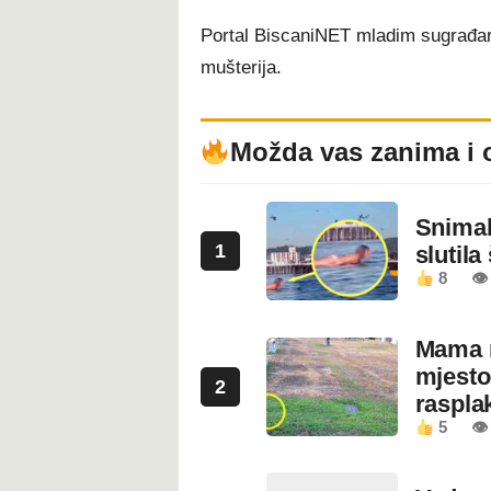
Portal BiscaniNET mladim sugrađani
mušterija.
Možda vas zanima i 
Snimala
1
slutila
8
👁
Mama n
mjesto
2
rasplak
5
👁