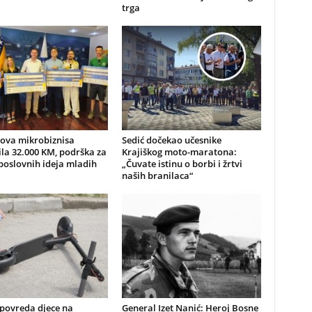
trga
nova mikrobiznisa
Sedić dočekao učesnike
ila 32.000 KM, podrška za
Krajiškog moto-maratona:
poslovnih ideja mladih
„Čuvate istinu o borbi i žrtvi
naših branilaca“
 povreda djece na
General Izet Nanić: Heroj Bosne