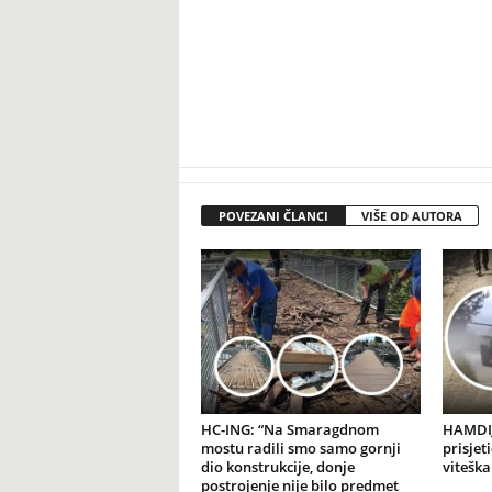
POVEZANI ČLANCI
VIŠE OD AUTORA
HC-ING: “Na Smaragdnom
HAMDIJ
mostu radili smo samo gornji
prisjet
dio konstrukcije, donje
viteška
postrojenje nije bilo predmet