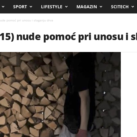
SPORT
LIFESTYLE
MAGAZIN
SCITECH
 nude pomoć pri unosu i slaganju drva
 (15) nude pomoć pri unosu i 