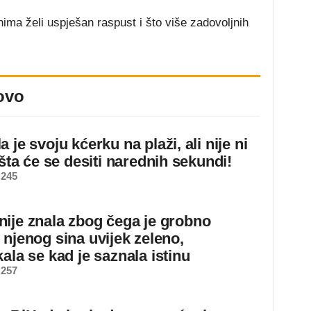
ma želi uspješan raspust i što više zadovoljnih
ovo
 je svoju kćerku na plaži, ali nije ni
 šta će se desiti narednih sekundi!
 245
ije znala zbog čega je grobno
 njenog sina uvijek zeleno,
ala se kad je saznala istinu
 257