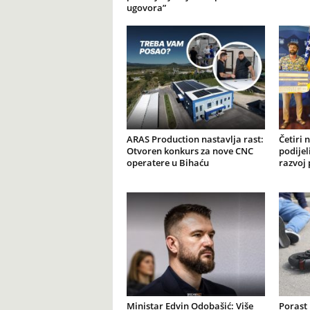
ugovora”
ARAS Production nastavlja rast:
Četiri 
Otvoren konkurs za nove CNC
podijel
operatere u Bihaću
razvoj 
Ministar Edvin Odobašić: Više
Porast