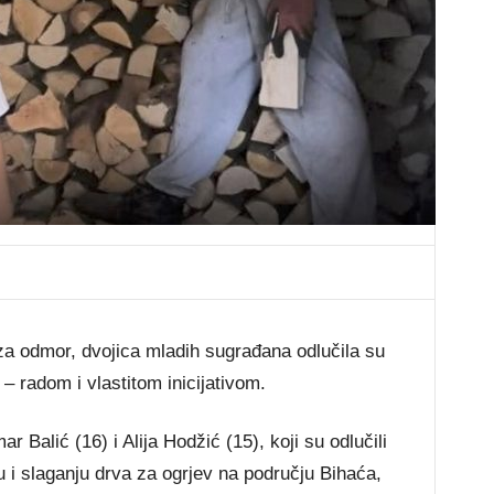
za odmor, dvojica mladih sugrađana odlučila su
n – radom i vlastitom inicijativom.
ar Balić (16) i Alija Hodžić (15), koji su odlučili
 i slaganju drva za ogrjev na području Bihaća,