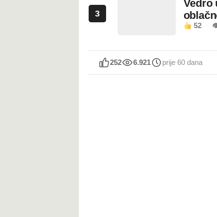
Vedro 
3
oblačn
52

252
6.921
prije 60 dana