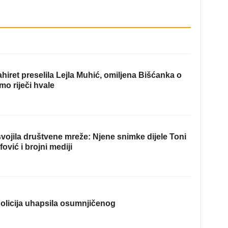
hiret preselila Lejla Muhić, omiljena Bišćanka o
mo riječi hvale
ojila društvene mreže: Njene snimke dijele Toni
fović i brojni mediji
olicija uhapsila osumnjičenog