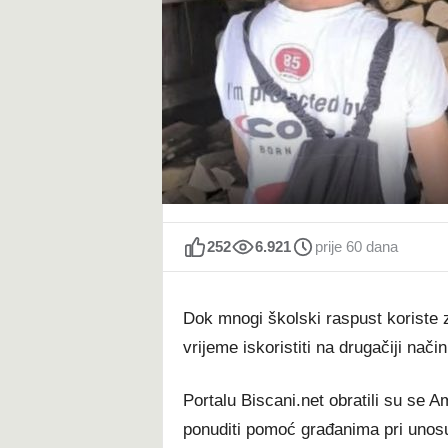
t
252
6.921
prije 60 dana
Dok mnogi školski raspust koriste 
vrijeme iskoristiti na drugačiji nači
Portalu Biscani.net obratili su se Am
ponuditi pomoć građanima pri unosu