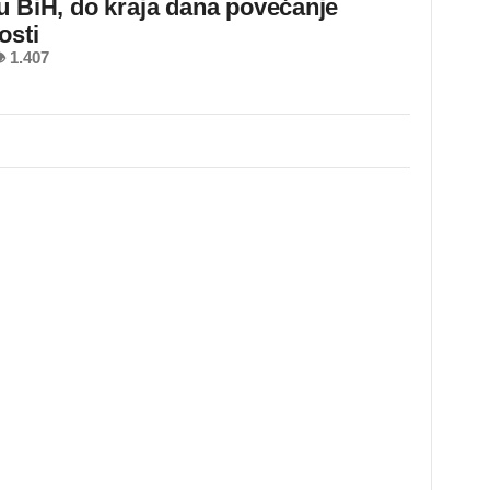
u BiH, do kraja dana povećanje
osti
 1.407