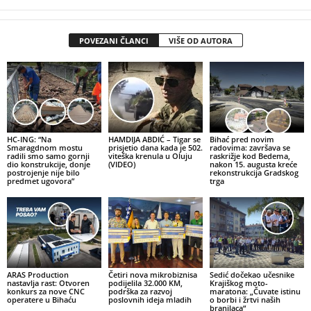
POVEZANI ČLANCI
VIŠE OD AUTORA
HC-ING: “Na
HAMDIJA ABDIĆ – Tigar se
Bihać pred novim
Smaragdnom mostu
prisjetio dana kada je 502.
radovima: završava se
radili smo samo gornji
viteška krenula u Oluju
raskrižje kod Bedema,
dio konstrukcije, donje
(VIDEO)
nakon 15. augusta kreće
postrojenje nije bilo
rekonstrukcija Gradskog
predmet ugovora”
trga
ARAS Production
Četiri nova mikrobiznisa
Sedić dočekao učesnike
nastavlja rast: Otvoren
podijelila 32.000 KM,
Krajiškog moto-
konkurs za nove CNC
podrška za razvoj
maratona: „Čuvate istinu
operatere u Bihaću
poslovnih ideja mladih
o borbi i žrtvi naših
branilaca“