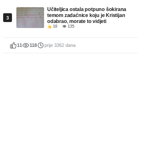
Učiteljica ostala potpuno šokirana
temom zadaćnice koju je Kristijan
3
odabrao, morate to vidjeti
10
👁 135
11
118
prije 3362 dana