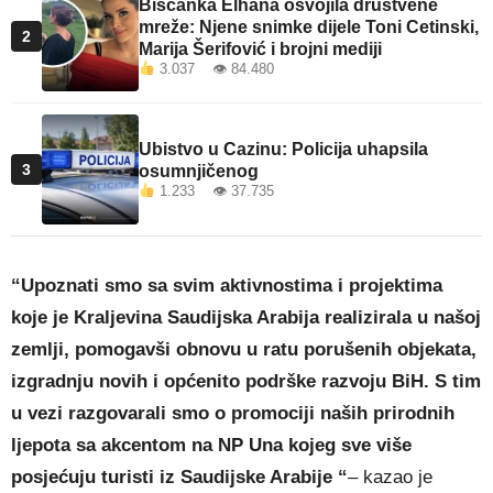
Bišćanka Elhana osvojila društvene
mreže: Njene snimke dijele Toni Cetinski,
2
Marija Šerifović i brojni mediji
3.037 👁 84.480
Ubistvo u Cazinu: Policija uhapsila
3
osumnjičenog
1.233 👁 37.735
“Upoznati smo sa svim aktivnostima i projektima
koje je Kraljevina Saudijska Arabija realizirala u našoj
zemlji, pomogavši obnovu u ratu porušenih objekata,
izgradnju novih i općenito podrške razvoju BiH. S tim
u vezi razgovarali smo o promociji naših prirodnih
ljepota sa akcentom na NP Una kojeg sve više
posjećuju turisti iz Saudijske Arabije “
– kazao je