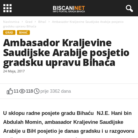
Naslovnica
Grad
Bihać
Ambasador Kraljevine Saudijske Arabije posjetio
gradsku upravu Bihaća
GRAD
BIHAĆ
Ambasador Kraljevine
Saudijske Arabije posjetio
gradsku upravu Bihaća
24 Maja, 2017
11
118
prije 3362 dana
U sklopu radne posjete gradu Bihaću NJ.E. Hani bin
Abdulah Momin, ambasador Kraljevine Saudijske
Arabije u BiH posjetio je danas gradsku i u razgovoru