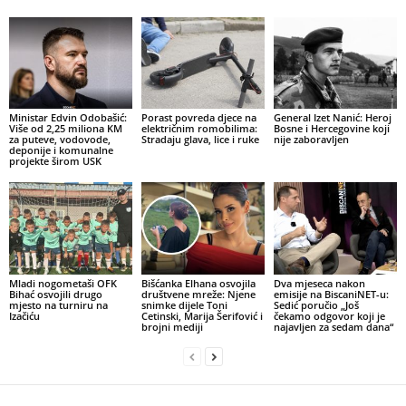
Ministar Edvin Odobašić:
Porast povreda djece na
General Izet Nanić: Heroj
Više od 2,25 miliona KM
električnim romobilima:
Bosne i Hercegovine koji
za puteve, vodovode,
Stradaju glava, lice i ruke
nije zaboravljen
deponije i komunalne
projekte širom USK
Mladi nogometaši OFK
Bišćanka Elhana osvojila
Dva mjeseca nakon
Bihać osvojili drugo
društvene mreže: Njene
emisije na BiscaniNET-u:
mjesto na turniru na
snimke dijele Toni
Sedić poručio „Još
Izačiću
Cetinski, Marija Šerifović i
čekamo odgovor koji je
brojni mediji
najavljen za sedam dana“