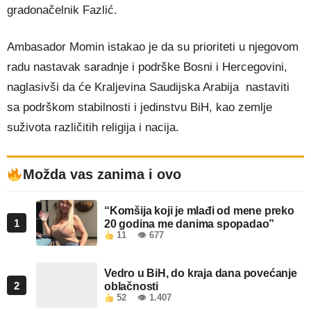
gradonačelnik Fazlić.
Ambasador Momin istakao je da su prioriteti u njegovom
radu nastavak saradnje i podrške Bosni i Hercegovini,
naglasivši da će Kraljevina Saudijska Arabija nastaviti
sa podrškom stabilnosti i jedinstvu BiH, kao zemlje
suživota različitih religija i nacija.
Možda vas zanima i ovo
“Komšija koji je mlađi od mene preko
1
20 godina me danima spopadao”
11
👁 677
Vedro u BiH, do kraja dana povećanje
2
oblačnosti
52
👁 1.407