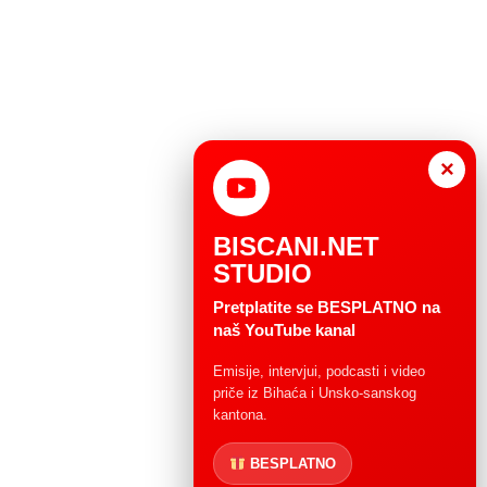
×
BISCANI.NET
STUDIO
Pretplatite se BESPLATNO na
naš YouTube kanal
Emisije, intervjui, podcasti i video
priče iz Bihaća i Unsko-sanskog
kantona.
BESPLATNO