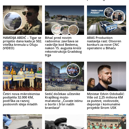
HAMDIJA ABDIĆ – Tigar se
Bihać pred novim
ARAS Production
prisjetio dana kada je 502.
radovima: završava se
nastavlja rast: Otvoren
viteška krenula u Oluju
raskrižje kod Bedema,
konkurs za nove CNC
(VIDEO)
nakon 15. augusta kreće
operatere u Bihaću
rekonstrukcija Gradskog
trga
Četiri nova mikrobiznisa
Sedić dočekao učesnike
Ministar Edvin Odobašić:
podijelila 32.000 KM,
Krajiškog moto-
Više od 2,25 miliona KM
podrška za razvoj
maratona: „Čuvate istinu
za puteve, vodovode,
poslovnih ideja mladih
o borbi i žrtvi naših
deponije i komunalne
branilaca“
projekte širom USK