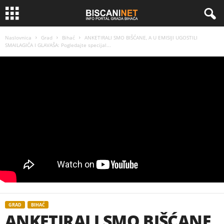
Naslovnica
Grad
Bihać
ANKETIRALI SMO BIŠĆANE, A U EMISIJI UGOSTILI
SMAILAGIĆA I GLAVAŠA: Pogledajte specijal...
GRAD
BIHAĆ
ANKETIRALI SMO BIŠĆANE,