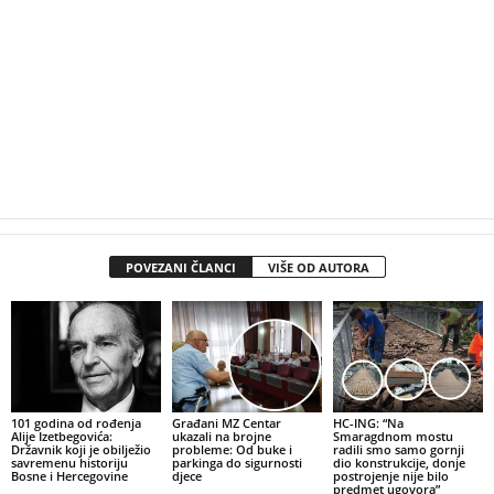
POVEZANI ČLANCI
VIŠE OD AUTORA
101 godina od rođenja
Građani MZ Centar
HC-ING: “Na
Alije Izetbegovića:
ukazali na brojne
Smaragdnom mostu
Državnik koji je obilježio
probleme: Od buke i
radili smo samo gornji
savremenu historiju
parkinga do sigurnosti
dio konstrukcije, donje
Bosne i Hercegovine
djece
postrojenje nije bilo
predmet ugovora”