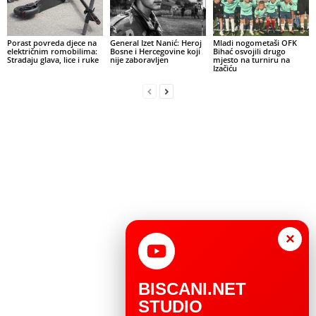
Porast povreda djece na
General Izet Nanić: Heroj
Mladi nogometaši OFK
električnim romobilima:
Bosne i Hercegovine koji
Bihać osvojili drugo
Stradaju glava, lice i ruke
nije zaboravljen
mjesto na turniru na
Izačiću
×
BISCANI.NET
STUDIO