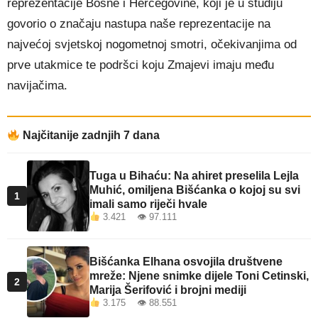
reprezentacije Bosne i Hercegovine, koji je u studiju
govorio o značaju nastupa naše reprezentacije na
najvećoj svjetskoj nogometnoj smotri, očekivanjima od
prve utakmice te podršci koju Zmajevi imaju među
navijačima.
Najčitanije zadnjih 7 dana
Tuga u Bihaću: Na ahiret preselila Lejla
Muhić, omiljena Bišćanka o kojoj su svi
1
imali samo riječi hvale
3.421 👁 97.111
Bišćanka Elhana osvojila društvene
mreže: Njene snimke dijele Toni Cetinski,
2
Marija Šerifović i brojni mediji
3.175 👁 88.551