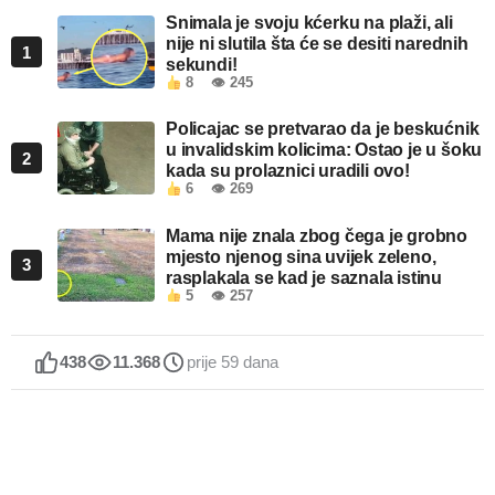
Snimala je svoju kćerku na plaži, ali
nije ni slutila šta će se desiti narednih
1
sekundi!
8
👁 245
Policajac se pretvarao da je beskućnik
u invalidskim kolicima: Ostao je u šoku
2
kada su prolaznici uradili ovo!
6
👁 269
Mama nije znala zbog čega je grobno
mjesto njenog sina uvijek zeleno,
3
rasplakala se kad je saznala istinu
5
👁 257
438
11.368
prije 59 dana