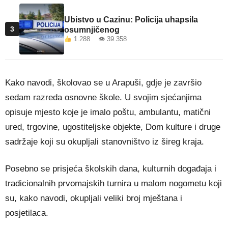
Ubistvo u Cazinu: Policija uhapsila
3
osumnjičenog
1.288 👁 39.358
Kako navodi, školovao se u Arapuši, gdje je završio
sedam razreda osnovne škole. U svojim sjećanjima
opisuje mjesto koje je imalo poštu, ambulantu, matični
ured, trgovine, ugostiteljske objekte, Dom kulture i druge
sadržaje koji su okupljali stanovništvo iz šireg kraja.
Posebno se prisjeća školskih dana, kulturnih događaja i
tradicionalnih prvomajskih turnira u malom nogometu koji
su, kako navodi, okupljali veliki broj mještana i
posjetilaca.