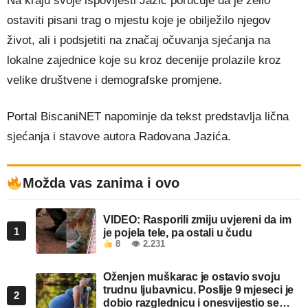
Na kraju svoje ispovijesti Jazić poručuje da je želio
ostaviti pisani trag o mjestu koje je obilježilo njegov
život, ali i podsjetiti na značaj očuvanja sjećanja na
lokalne zajednice koje su kroz decenije prolazile kroz
velike društvene i demografske promjene.
Portal BiscaniNET napominje da tekst predstavlja lična
sjećanja i stavove autora Radovana Jazića.
Možda vas zanima i ovo
VIDEO: Rasporili zmiju uvjereni da im
1
je pojela tele, pa ostali u čudu
8
👁 2.231
Oženjen muškarac je ostavio svoju
trudnu ljubavnicu. Poslije 9 mjeseci je
2
dobio razglednicu i onesvijestio se