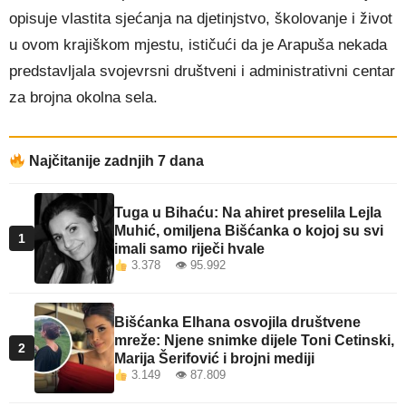
opisuje vlastita sjećanja na djetinjstvo, školovanje i život
u ovom krajiškom mjestu, ističući da je Arapuša nekada
predstavljala svojevrsni društveni i administrativni centar
za brojna okolna sela.
Najčitanije zadnjih 7 dana
Tuga u Bihaću: Na ahiret preselila Lejla
Muhić, omiljena Bišćanka o kojoj su svi
1
imali samo riječi hvale
3.378 👁 95.992
Bišćanka Elhana osvojila društvene
mreže: Njene snimke dijele Toni Cetinski,
2
Marija Šerifović i brojni mediji
3.149 👁 87.809