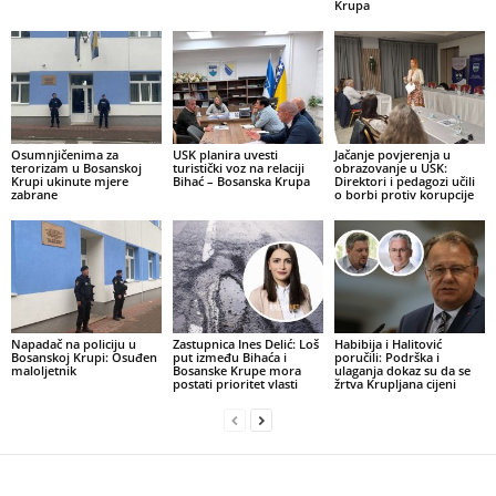
Krupa
Osumnjičenima za
USK planira uvesti
Jačanje povjerenja u
terorizam u Bosanskoj
turistički voz na relaciji
obrazovanje u USK:
Krupi ukinute mjere
Bihać – Bosanska Krupa
Direktori i pedagozi učili
zabrane
o borbi protiv korupcije
Napadač na policiju u
Zastupnica Ines Delić: Loš
Habibija i Halitović
Bosanskoj Krupi: Osuđen
put između Bihaća i
poručili: Podrška i
maloljetnik
Bosanske Krupe mora
ulaganja dokaz su da se
postati prioritet vlasti
žrtva Krupljana cijeni