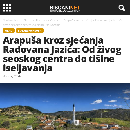
Naslovnica
Grad
Bosanska Krupa
Arapuša kroz sjećanja Radovana Jazića: Od
živog seoskog centra do tišine iseljavanja
GRAD
BOSANSKA KRUPA
Arapuša kroz sjećanja
Radovana Jazića: Od živog
seoskog centra do tišine
iseljavanja
8 Juna, 2026