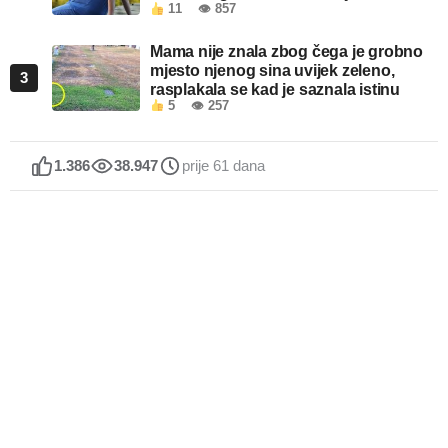
11
👁 857
kada je pročitao šta piše!
Mama nije znala zbog čega je grobno
mjesto njenog sina uvijek zeleno,
3
rasplakala se kad je saznala istinu
5
👁 257
1.386
38.947
prije 61 dana