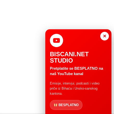
×
BISCANI.NET
STUDIO
Pretplatite se BESPLATNO na
naš YouTube kanal
Emisije, intervjui, podcasti i video
priče iz Bihaća i Unsko-sanskog
kantona.
BESPLATNO