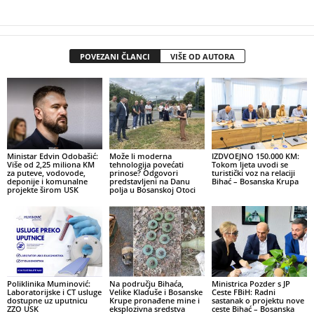
POVEZANI ČLANCI
VIŠE OD AUTORA
Ministar Edvin Odobašić:
Može li moderna
IZDVOEJNO 150.000 KM:
Više od 2,25 miliona KM
tehnologija povećati
Tokom ljeta uvodi se
za puteve, vodovode,
prinose? Odgovori
turistički voz na relaciji
deponije i komunalne
predstavljeni na Danu
Bihać – Bosanska Krupa
projekte širom USK
polja u Bosanskoj Otoci
Poliklinika Muminović:
Na području Bihaća,
Ministrica Pozder s JP
Laboratorijske i CT usluge
Velike Kladuše i Bosanske
Ceste FBiH: Radni
dostupne uz uputnicu
Krupe pronađene mine i
sastanak o projektu nove
ZZO USK
eksplozivna sredstva
ceste Bihać – Bosanska