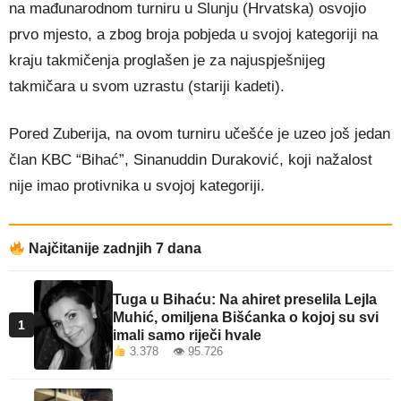
na mađunarodnom turniru u Slunju (Hrvatska) osvojio
prvo mjesto, a zbog broja pobjeda u svojoj kategoriji na
kraju takmičenja proglašen je za najuspješnijeg
takmičara u svom uzrastu (stariji kadeti).
Pored Zuberija, na ovom turniru učešće je uzeo još jedan
član KBC “Bihać”, Sinanuddin Duraković, koji nažalost
nije imao protivnika u svojoj kategoriji.
Najčitanije zadnjih 7 dana
Tuga u Bihaću: Na ahiret preselila Lejla
Muhić, omiljena Bišćanka o kojoj su svi
1
imali samo riječi hvale
3.378 👁 95.726