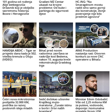
101 godina od rođenja
Građani MZ Centar
HC-ING: “Na
Alije Izetbegovića:
ukazali na brojne
Smaragdnom mostu
Državnik koji je obilježio
probleme: Od buke i
radili smo samo gornji
savremenu historiju
parkinga do sigurnosti
dio konstrukcije, donje
Bosne i Hercegovine
djece
postrojenje nije bilo
predmet ugovora”
HAMDIJA ABDIĆ – Tigar se
Bihać pred novim
ARAS Production
prisjetio dana kada je 502.
radovima: završava se
nastavlja rast: Otvoren
viteška krenula u Oluju
raskrižje kod Bedema,
konkurs za nove CNC
(VIDEO)
nakon 15. augusta kreće
operatere u Bihaću
rekonstrukcija Gradskog
trga
Četiri nova mikrobiznisa
Sedić dočekao učesnike
Ministar Edvin Odobašić:
podijelila 32.000 KM,
Krajiškog moto-
Više od 2,25 miliona KM
podrška za razvoj
maratona: „Čuvate istinu
za puteve, vodovode,
poslovnih ideja mladih
o borbi i žrtvi naših
deponije i komunalne
branilaca“
projekte širom USK