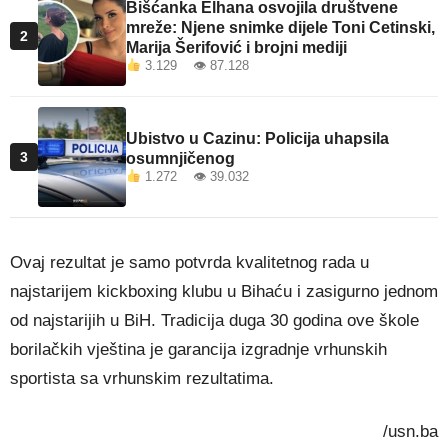
Bišćanka Elhana osvojila društvene
mreže: Njene snimke dijele Toni Cetinski,
2
Marija Šerifović i brojni mediji
3.129 👁 87.128
Ubistvo u Cazinu: Policija uhapsila
3
osumnjičenog
1.272 👁 39.032
Ovaj rezultat je samo potvrda kvalitetnog rada u
najstarijem kickboxing klubu u Bihaću i zasigurno jednom
od najstarijih u BiH. Tradicija duga 30 godina ove škole
borilačkih vještina je garancija izgradnje vrhunskih
sportista sa vrhunskim rezultatima.
/usn.ba