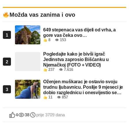
Možda vas zanima i ovo
649 stepenaca vas dijeli od vrha, a
1
gore vas čeka ovo…
8
👁 153
Pogledajte kako je bivši igrač
Jedinstva zaprosio Bišćanku u
2
Njemačkoj (FOTO + VIDEO)
237
👁 7.616
Oženjen muškarac je ostavio svoju
trudnu ljubavnicu. Poslije 9 mjeseci je
3
dobio razglednicu i onesvijestio se
11
👁 857
kada je pročitao šta piše!
4
38
prije 3709 dana