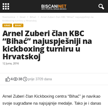
Naslovnica
Grad
Bihać
Arnel Zuberi član KBC “Bihać” najuspješniji na
kickboxing turniru u Hrvatskoj
GRAD
BIHAĆ
Arnel Zuberi član KBC
“Bihać” najuspješniji na
kickboxing turniru u
Hrvatskoj
12 Juna, 2016
4
38
prije 3709 dana
Arnel Zuberi član Kickboxing centra “Bihać” je navikao
svoje sugrađane na najsjajnije medalje. Tako je i danas