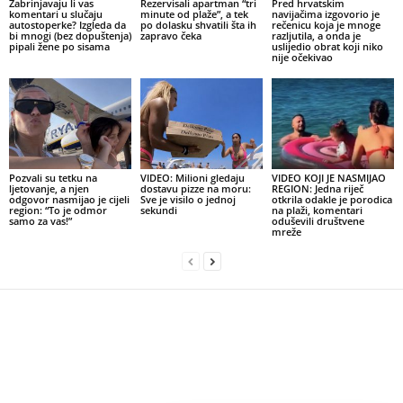
Zabrinjavaju li vas
Rezervisali apartman “tri
Pred hrvatskim
komentari u slučaju
minute od plaže”, a tek
navijačima izgovorio je
autostoperke? Izgleda da
po dolasku shvatili šta ih
rečenicu koja je mnoge
bi mnogi (bez dopuštenja)
zapravo čeka
razljutila, a onda je
pipali žene po sisama
uslijedio obrat koji niko
nije očekivao
Pozvali su tetku na
VIDEO: Milioni gledaju
VIDEO KOJI JE NASMIJAO
ljetovanje, a njen
dostavu pizze na moru:
REGION: Jedna riječ
odgovor nasmijao je cijeli
Sve je visilo o jednoj
otkrila odakle je porodica
region: “To je odmor
sekundi
na plaži, komentari
samo za vas!”
oduševili društvene
mreže