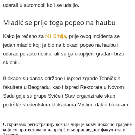
udarali u automobil koji se udaljio.
Mladić se prije toga popeo na haubu
Kako je rečeno za
N1 Srbija
, prije ovog incidenta se
jedan mladić koji je bio na blokadi popeo na haubu i
udarao po automobilu, ali su ga okupljeni građani brzo
sklonili.
Blokade su danas održane i ispred zgrade Tehničkih
fakulteta u Beogradu, kao i ispred Rektorata u Novom
Sadu gdje su grupe Sviće i Stav organizirale skup
podrške studentskim blokadama Mislim, dakle blokiram.
Откривамо регистрацију возила чији је возач покосио грађане
који су протестовали испред Пољопривредног факултета у