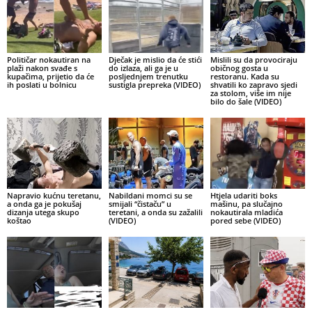
Političar nokautiran na
Dječak je mislio da će stići
Mislili su da provociraju
plaži nakon svađe s
do izlaza, ali ga je u
običnog gosta u
kupačima, prijetio da će
posljednjem trenutku
restoranu. Kada su
ih poslati u bolnicu
sustigla prepreka (VIDEO)
shvatili ko zapravo sjedi
za stolom, više im nije
bilo do šale (VIDEO)
Napravio kućnu teretanu,
Nabildani momci su se
Htjela udariti boks
a onda ga je pokušaj
smijali “čistaču” u
mašinu, pa slučajno
dizanja utega skupo
teretani, a onda su zažalili
nokautirala mladića
koštao
(VIDEO)
pored sebe (VIDEO)