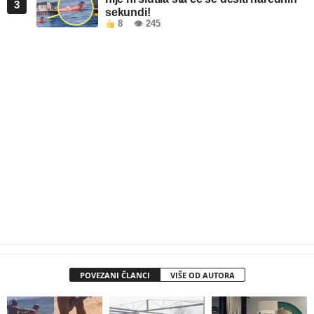
3
sekundi!
8
👁 245
POVEZANI ČLANCI
VIŠE OD AUTORA