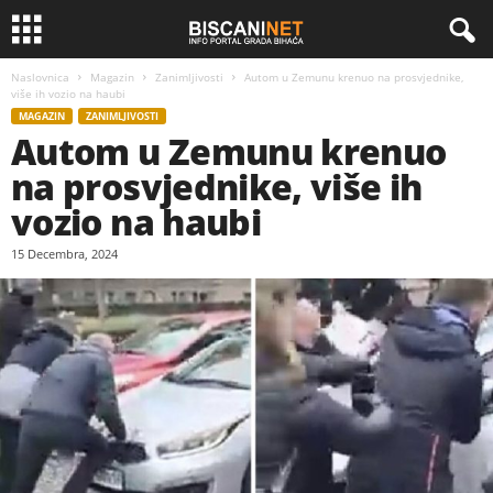
Naslovnica
Magazin
Zanimljivosti
Autom u Zemunu krenuo na prosvjednike,
više ih vozio na haubi
MAGAZIN
ZANIMLJIVOSTI
Autom u Zemunu krenuo
na prosvjednike, više ih
vozio na haubi
15 Decembra, 2024