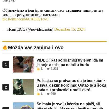
Земуну.
Објављујемо и још један снимак овог страшног инцидента у
ком, на срећу, нико није настрадао.
pic.twitter.com/6CXO8y1cwJ
— Нови ДСС (@novidsscentar)
December 15, 2024
Možda vas zanima i ovo
VIDEO: Rasporili zmiju uvjereni da im
1
je pojela tele, pa ostali u čudu
8
👁 2.231
Policajac se pretvarao da je beskućnik
u invalidskim kolicima: Ostao je u šoku
2
kada su prolaznici uradili ovo!
6
👁 269
Snimala je svoju kćerku na plaži, ali
nije ni slutila šta će se desiti narednih