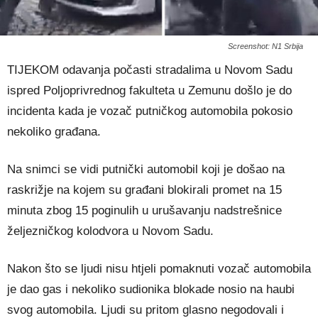
Screenshot: N1 Srbija
TIJEKOM odavanja počasti stradalima u Novom Sadu
ispred Poljoprivrednog fakulteta u Zemunu došlo je do
incidenta kada je vozač putničkog automobila pokosio
nekoliko građana.
Na snimci se vidi putnički automobil koji je došao na
raskrižje na kojem su građani blokirali promet na 15
minuta zbog 15 poginulih u urušavanju nadstrešnice
željezničkog kolodvora u Novom Sadu.
Nakon što se ljudi nisu htjeli pomaknuti vozač automobila
je dao gas i nekoliko sudionika blokade nosio na haubi
svog automobila. Ljudi su pritom glasno negodovali i