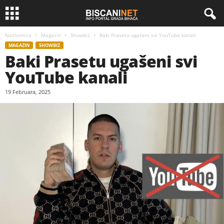
Naslovnica
Magazin
Showbiz
Baki Prasetu ugašeni svi YouTube kanali
MAGAZIN
SHOWBIZ
Baki Prasetu ugašeni svi
YouTube kanali
19 Februara, 2025