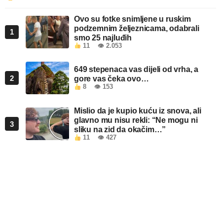
Ovo su fotke snimljene u ruskim
podzemnim željeznicama, odabrali
1
smo 25 najluđih
11
👁 2.053
649 stepenaca vas dijeli od vrha, a
2
gore vas čeka ovo…
8
👁 153
Mislio da je kupio kuću iz snova, ali
glavno mu nisu rekli: “Ne mogu ni
3
sliku na zid da okačim…”
11
👁 427