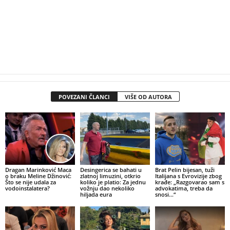
POVEZANI ČLANCI
VIŠE OD AUTORA
Dragan Marinković Maca
Desingerica se bahati u
Brat Pelin bijesan, tuži
o braku Meline Džinović:
zlatnoj limuzini, otkrio
Italijana s Evrovizije zbog
Što se nije udala za
koliko je platio: Za jednu
krađe: „Razgovarao sam s
vodoinstalatera?
vožnju dao nekoliko
advokatima, treba da
hiljada eura
snosi…“