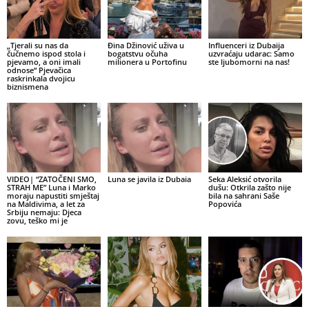
„Tjerali su nas da
Đina Džinović uživa u
Influenceri iz Dubaija
čučnemo ispod stola i
bogatstvu očuha
uzvraćaju udarac: Samo
pjevamo, a oni imali
milionera u Portofinu
ste ljubomorni na nas!
odnose“ Pjevačica
raskrinkala dvojicu
biznismena
VIDEO| “ZATOČENI SMO,
Luna se javila iz Dubaia
Seka Aleksić otvorila
STRAH ME” Luna i Marko
dušu: Otkrila zašto nije
moraju napustiti smještaj
bila na sahrani Saše
na Maldivima, a let za
Popovića
Srbiju nemaju: Djeca
zovu, teško mi je