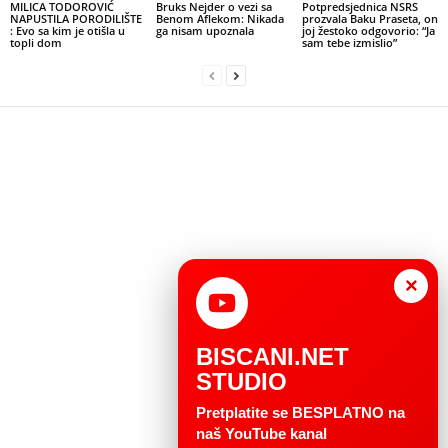
MILICA TODOROVIĆ
Bruks Nejder o vezi sa
Potpredsjednica NSRS
NAPUSTILA PORODILIŠTE
Benom Aflekom: Nikada
prozvala Baku Praseta, on
: Evo sa kim je otišla u
ga nisam upoznala
joj žestoko odgovorio: “Ja
topli dom
sam tebe izmislio”
×
BISCANI.NET
STUDIO
Pretplatite se BESPLATNO na
naš YouTube kanal