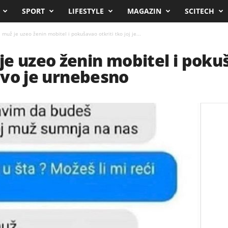
SPORT
LIFESTYLE
MAGAZIN
SCITECH
muž je uzeo ženin mobitel i pokušavao otkriti tko joj je...
e uzeo ženin mobitel i pokuš
 ovo je urnebesno