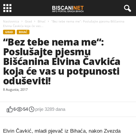
Naslovnica
Grad
Bihać
“Bez tebe nema me“: Poslušajte pjesmu Bišćanina
Elvina Čavkića koja će vas...
GRAD
BIHAĆ
“Bez tebe nema me“:
Poslušajte pjesmu
Bišćanina Elvina Čavkića
koja će vas u potpunosti
oduševiti!
8 Augusta, 2017
6
54
prije 3289 dana
Elvin Čavkić, mladi pjevač iz Bihaća, nakon Zvezda