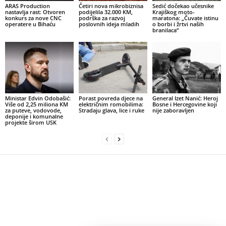
ARAS Production
Četiri nova mikrobiznisa
Sedić dočekao učesnike
nastavlja rast: Otvoren
podijelila 32.000 KM,
Krajiškog moto-
konkurs za nove CNC
podrška za razvoj
maratona: „Čuvate istinu
operatere u Bihaću
poslovnih ideja mladih
o borbi i žrtvi naših
branilaca“
Ministar Edvin Odobašić:
Porast povreda djece na
General Izet Nanić: Heroj
Više od 2,25 miliona KM
električnim romobilima:
Bosne i Hercegovine koji
za puteve, vodovode,
Stradaju glava, lice i ruke
nije zaboravljen
deponije i komunalne
projekte širom USK