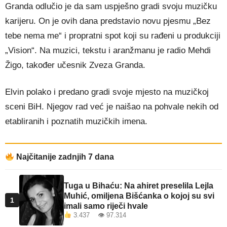
Granda odlučio je da sam uspješno gradi svoju muzičku
karijeru. On je ovih dana predstavio novu pjesmu „Bez
tebe nema me“ i propratni spot koji su rađeni u produkciji
„Vision“. Na muzici, tekstu i aranžmanu je radio Mehdi
Žigo, također učesnik Zveza Granda.
Elvin polako i predano gradi svoje mjesto na muzičkoj
sceni BiH. Njegov rad već je naišao na pohvale nekih od
etabliranih i poznatih muzičkih imena.
Najčitanije zadnjih 7 dana
Tuga u Bihaću: Na ahiret preselila Lejla
Muhić, omiljena Bišćanka o kojoj su svi
1
imali samo riječi hvale
3.437 👁 97.314