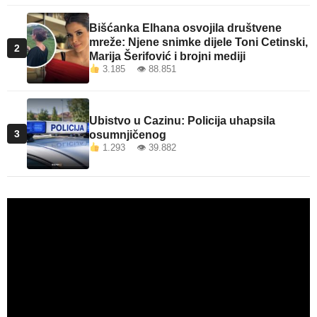
Bišćanka Elhana osvojila društvene
mreže: Njene snimke dijele Toni Cetinski,
2
Marija Šerifović i brojni mediji
3.185 👁 88.851
Ubistvo u Cazinu: Policija uhapsila
3
osumnjičenog
1.293 👁 39.882