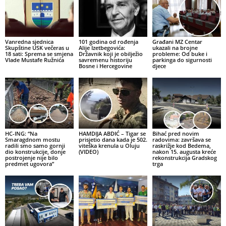
Vanredna sjednica
101 godina od rođenja
Građani MZ Centar
Skupštine USK večeras u
Alije Izetbegovića:
ukazali na brojne
18 sati: Sprema se smjena
Državnik koji je obilježio
probleme: Od buke i
Vlade Mustafe Ružnića
savremenu historiju
parkinga do sigurnosti
Bosne i Hercegovine
djece
HC-ING: “Na
HAMDIJA ABDIĆ – Tigar se
Bihać pred novim
Smaragdnom mostu
prisjetio dana kada je 502.
radovima: završava se
radili smo samo gornji
viteška krenula u Oluju
raskrižje kod Bedema,
dio konstrukcije, donje
(VIDEO)
nakon 15. augusta kreće
postrojenje nije bilo
rekonstrukcija Gradskog
predmet ugovora”
trga