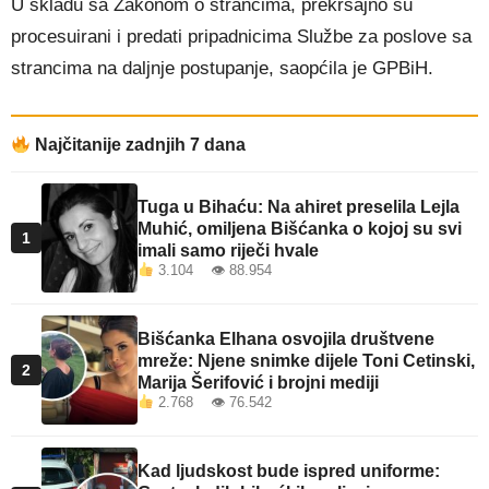
U skladu sa Zakonom o strancima, prekršajno su
procesuirani i predati pripadnicima Službe za poslove sa
strancima na daljnje postupanje, saopćila je GPBiH.
Najčitanije zadnjih 7 dana
Tuga u Bihaću: Na ahiret preselila Lejla
Muhić, omiljena Bišćanka o kojoj su svi
1
imali samo riječi hvale
3.104 👁 88.954
Bišćanka Elhana osvojila društvene
mreže: Njene snimke dijele Toni Cetinski,
2
Marija Šerifović i brojni mediji
2.768 👁 76.542
Kad ljudskost bude ispred uniforme: