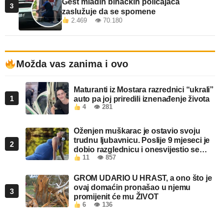
Gest mladih bihaćkih policajaca
3
zaslužuje da se spomene
2.469 👁 70.180
Možda vas zanima i ovo
Maturanti iz Mostara razrednici “ukrali”
1
auto pa joj priredili iznenađenje života
4
👁 281
Oženjen muškarac je ostavio svoju
trudnu ljubavnicu. Poslije 9 mjeseci je
2
dobio razglednicu i onesvijestio se
11
👁 857
kada je pročitao šta piše!
GROM UDARIO U HRAST, a ono što je
ovaj domaćin pronašao u njemu
3
promijenit će mu ŽIVOT
6
👁 136