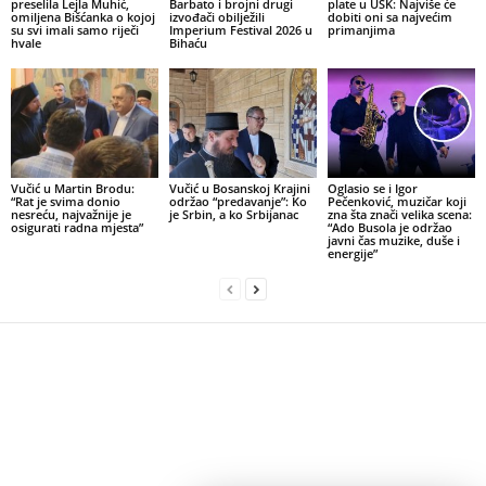
preselila Lejla Muhić,
Barbato i brojni drugi
plate u USK: Najviše će
omiljena Bišćanka o kojoj
izvođači obilježili
dobiti oni sa najvećim
su svi imali samo riječi
Imperium Festival 2026 u
primanjima
hvale
Bihaću
Vučić u Martin Brodu:
Vučić u Bosanskoj Krajini
Oglasio se i Igor
“Rat je svima donio
održao “predavanje”: Ko
Pečenković, muzičar koji
nesreću, najvažnije je
je Srbin, a ko Srbijanac
zna šta znači velika scena:
osigurati radna mjesta”
“Ado Busola je održao
javni čas muzike, duše i
energije”