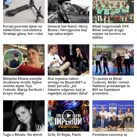
Porast povreda djece na
General Izet Nanić: Heroj
Mladi nogometaši OFK
električnim romobilima:
Bosne i Hercegovine koji
Bihać osvojili drugo
Stradaju glava, lice i ruke
nije zaboravljen
mjesto na turniru na
Izačiću
Bišćanka Elhana osvojila
Dva mjeseca nakon
Tri poziva za Bihać:
društvene mreže: Njene
emisije na BiscaniNET-u:
Ćustović, Mešić i trener
snimke dijele Toni
Sedić poručio „Još
Halilović predstavljat će
Cetinski, Marija Šerifović i
čekamo odgovor koji je
BiH na Svjetskom
brojni mediji
najavljen za sedam dana“
prvenstvu
Tuga u Bihaću: Na ahiret
Grše, Eli Rojas, Paolo
Povećana osnovica za