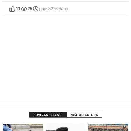
11
25
prije 3276 dana
POVEZANI ČLANCI
VIŠE OD AUTORA