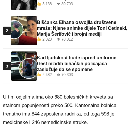
3.138 👁 89.793
Bišćanka Elhana osvojila društvene
mreže: Njene snimke dijele Toni Cetinski,
2
Marija Šerifović i brojni mediji
2.820 👁 78.012
Kad ljudskost bude ispred uniforme:
Gest mladih bihaćkih policajaca
3
zaslužuje da se spomene
2.482 👁 70.303
U tim odjelima ima oko 680 bolesničkih kreveta sa
stalnom popunjenosti preko 500. Kantonalna bolnica
trenutno ima 844 zaposlena radnika, od toga 598 je
medicinske i 246 nemedicinske struke.