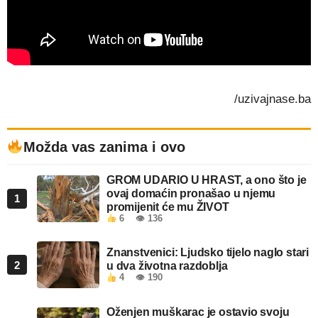
/uzivajnase.ba
Možda vas zanima i ovo
GROM UDARIO U HRAST, a ono što je
ovaj domaćin pronašao u njemu
1
promijenit će mu ŽIVOT
6
👁 136
Znanstvenici: Ljudsko tijelo naglo stari
2
u dva životna razdoblja
4
👁 190
Oženjen muškarac je ostavio svoju