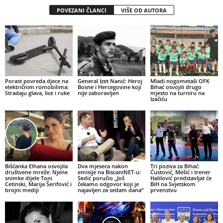
POVEZANI ČLANCI
VIŠE OD AUTORA
Porast povreda djece na
General Izet Nanić: Heroj
Mladi nogometaši OFK
električnim romobilima:
Bosne i Hercegovine koji
Bihać osvojili drugo
Stradaju glava, lice i ruke
nije zaboravljen
mjesto na turniru na
Izačiću
Bišćanka Elhana osvojila
Dva mjeseca nakon
Tri poziva za Bihać:
društvene mreže: Njene
emisije na BiscaniNET-u:
Ćustović, Mešić i trener
snimke dijele Toni
Sedić poručio „Još
Halilović predstavljat će
Cetinski, Marija Šerifović i
čekamo odgovor koji je
BiH na Svjetskom
brojni mediji
najavljen za sedam dana“
prvenstvu