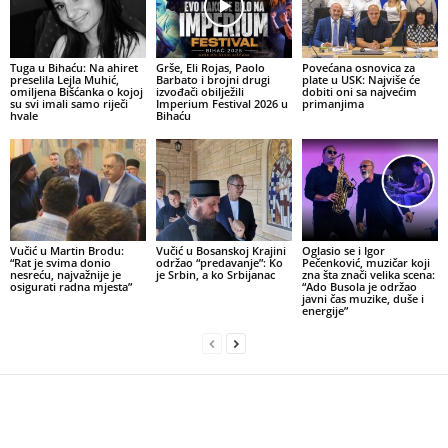
Tuga u Bihaću: Na ahiret
Grše, Eli Rojas, Paolo
Povećana osnovica za
preselila Lejla Muhić,
Barbato i brojni drugi
plate u USK: Najviše će
omiljena Bišćanka o kojoj
izvođači obilježili
dobiti oni sa najvećim
su svi imali samo riječi
Imperium Festival 2026 u
primanjima
hvale
Bihaću
Vučić u Martin Brodu:
Vučić u Bosanskoj Krajini
Oglasio se i Igor
“Rat je svima donio
održao “predavanje”: Ko
Pečenković, muzičar koji
nesreću, najvažnije je
je Srbin, a ko Srbijanac
zna šta znači velika scena:
osigurati radna mjesta”
“Ado Busola je održao
javni čas muzike, duše i
energije”