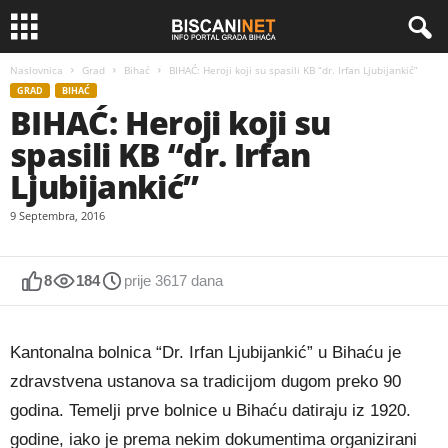
Naslovnica
Grad
Bihać
BIHAĆ: Heroji koji su spasili KB “dr. Irfan Ljubijankić”
GRAD
BIHAĆ
BIHAĆ: Heroji koji su
spasili KB “dr. Irfan
Ljubijankić”
9 Septembra, 2016
8
184
prije 3617 dana
Kantonalna bolnica “Dr. Irfan Ljubijankić” u Bihaću je
zdravstvena ustanova sa tradicijom dugom preko 90
godina. Temelji prve bolnice u Bihaću datiraju iz 1920.
godine, iako je prema nekim dokumentima organizirani