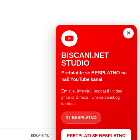
×
BISCANI.NET
STUDIO
Pretplatite se BESPLATNO na
naš YouTube kanal
Emisije, intervjui, podcasti i video
priče iz Bihaća i Unsko-sanskog
kantona.
BESPLATNO
BISCANI.NET
Impressum
Uvjeti korištenja
PRETPLATI SE BESPLATNO