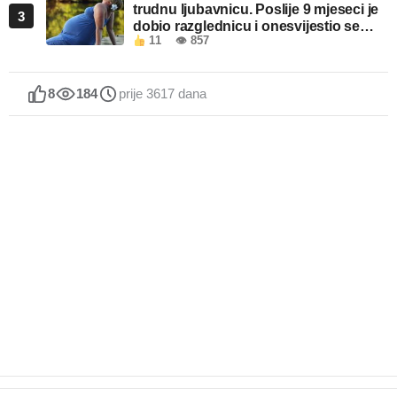
trudnu ljubavnicu. Poslije 9 mjeseci je
3
dobio razglednicu i onesvijestio se
11
👁 857
kada je pročitao šta piše!
8
184
prije 3617 dana