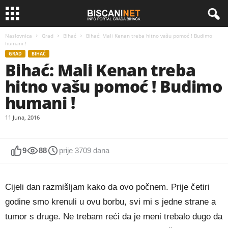
Naslovnica
Grad
Bihać
Bihać: Mali Kenan treba hitno vašu pomoć ! Budimo
humani !
GRAD
BIHAĆ
Bihać: Mali Kenan treba
hitno vašu pomoć ! Budimo
humani !
11 Juna, 2016
9
88
prije 3709 dana
Cijeli dan razmišljam kako da ovo počnem. Prije četiri
godine smo krenuli u ovu borbu, svi mi s jedne strane a
tumor s druge. Ne trebam reći da je meni trebalo dugo da