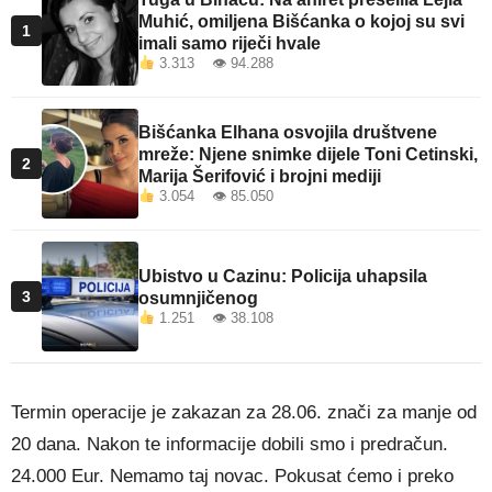
Muhić, omiljena Bišćanka o kojoj su svi
1
imali samo riječi hvale
3.313 👁 94.288
Bišćanka Elhana osvojila društvene
mreže: Njene snimke dijele Toni Cetinski,
2
Marija Šerifović i brojni mediji
3.054 👁 85.050
Ubistvo u Cazinu: Policija uhapsila
3
osumnjičenog
1.251 👁 38.108
Termin operacije je zakazan za 28.06. znači za manje od
20 dana. Nakon te informacije dobili smo i predračun.
24.000 Eur. Nemamo taj novac. Pokusat ćemo i preko