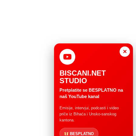
×
BISCANI.NET
STUDIO
Pretplatite se BESPLATNO na
naš YouTube kanal
Emisije, intervjui, podcasti i video
priče iz Bihaća i Unsko-sanskog
kantona.
BESPLATNO