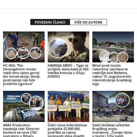
POVEZANI ČLANCI
VIŠE OD AUTORA
HC-ING: “Na
HAMDIJA ABDIĆ – Tigar se
Bihać pred novim
Smaragdnom mostu
prisjetio dana kada je 502.
radovima: završava se
radili smo samo gornji
viteška krenula u Oluju
raskrižje kod Bedema,
dio konstrukcije, donje
(VIDEO)
nakon 15. augusta kreće
postrojenje nije bilo
rekonstrukcija Gradskog
predmet ugovora”
trga
ARAS Production
Četiri nova mikrobiznisa
Sedić dočekao učesnike
nastavlja rast: Otvoren
podijelila 32.000 KM,
Krajiškog moto-
konkurs za nove CNC
podrška za razvoj
maratona: „Čuvate istinu
operatere u Bihaću
poslovnih ideja mladih
o borbi i žrtvi naših