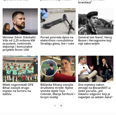
branilaca“
Ministar Edvin Odobašić:
Porast povreda djece na
General Izet Nanić: Heroj
Više od 2,25 miliona KM
električnim romobilima:
Bosne i Hercegovine koji
za puteve, vodovode,
Stradaju glava, lice i ruke
nije zaboravljen
deponije i komunalne
projekte širom USK
Mladi nogometaši OFK
Bišćanka Elhana osvojila
Dva mjeseca nakon
Bihać osvojili drugo
društvene mreže: Njene
emisije na BiscaniNET-u:
mjesto na turniru na
snimke dijele Toni
Sedić poručio „Još
Izačiću
Cetinski, Marija Šerifović i
čekamo odgovor koji je
brojni mediji
najavljen za sedam dana“