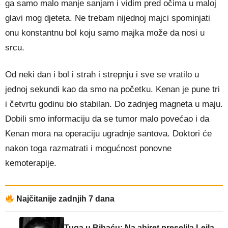
ga samo malo manje sanjam i vidim pred očima u maloj
glavi mog djeteta. Ne trebam nijednoj majci spominjati
onu konstantnu bol koju samo majka može da nosi u
srcu.
Od neki dan i bol i strah i strepnju i sve se vratilo u
jednoj sekundi kao da smo na početku. Kenan je pune tri
i četvrtu godinu bio stabilan. Do zadnjeg magneta u maju.
Dobili smo informaciju da se tumor malo povećao i da
Kenan mora na operaciju ugradnje santova. Doktori će
nakon toga razmatrati i mogućnost ponovne
kemoterapije.
Najčitanije zadnjih 7 dana
Tuga u Bihaću: Na ahiret preselila Lejla