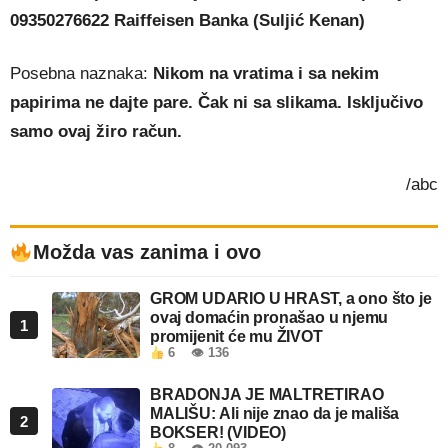
09350276622 Raiffeisen Banka (Suljić Kenan)
Posebna naznaka:
Nikom na vratima i sa nekim
papirima ne dajte pare. Čak ni sa slikama. Isključivo
samo ovaj žiro račun.
/abc
Možda vas zanima i ovo
GROM UDARIO U HRAST, a ono što je
ovaj domaćin pronašao u njemu
1
promijenit će mu ŽIVOT
6
👁 136
BRADONJA JE MALTRETIRAO
MALIŠU: Ali nije znao da je mališa
2
BOKSER! (VIDEO)