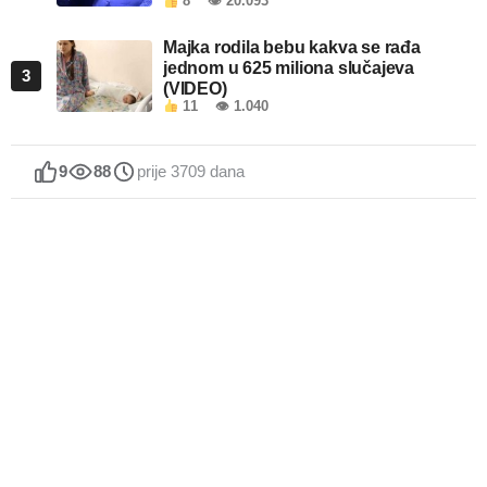
8
👁 20.093
Majka rodila bebu kakva se rađa
jednom u 625 miliona slučajeva
3
(VIDEO)
11
👁 1.040
9
88
prije 3709 dana