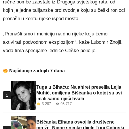
ručne bombe zaostale iz Drugoga svjetskog rata, od
kojih je jedna talijanske proizvodnje koju su češki ronioci
pronašli u koritu rijeke ispod mosta.
„Pronašli smo i municiju na dnu rijeke koju ćemo
aktivirati podvodnom eksplozijom“, kaže Lubomir Znojil,
vođa tima specijalne jednice Češke policije.
Najčitanije zadnjih 7 dana
Tuga u Bihaću: Na ahiret preselila Lejla
Muhić, omiljena Bišćanka o kojoj su svi
1
imali samo riječi hvale
3.287 👁 93.717
Bišćanka Elhana osvojila društvene
mreže: Njene snimke dijele Toni Cetinski,