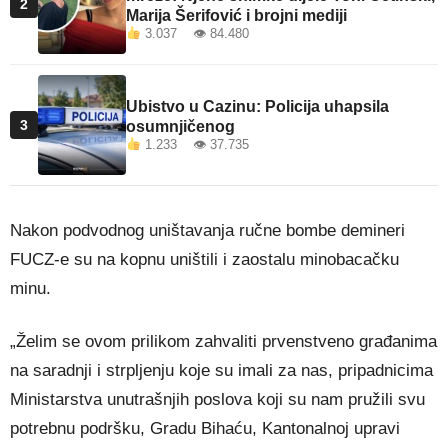
2
Marija Šerifović i brojni mediji
3.037 👁 84.480
Ubistvo u Cazinu: Policija uhapsila
3
osumnjičenog
1.233 👁 37.735
Nakon podvodnog uništavanja ručne bombe demineri
FUCZ-e su na kopnu uništili i zaostalu minobacačku
minu.
„Želim se ovom prilikom zahvaliti prvenstveno građanima
na saradnji i strpljenju koje su imali za nas, pripadnicima
Ministarstva unutrašnjih poslova koji su nam pružili svu
potrebnu podršku, Gradu Bihaću, Kantonalnoj upravi