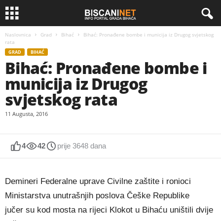
Naslovnica
Grad
Bihać
Bihać: Pronađene bombe i municija iz Drugog svjetskog
rata
GRAD
BIHAĆ
Bihać: Pronađene bombe i
municija iz Drugog
svjetskog rata
11 Augusta, 2016
4
42
prije 3648 dana
Demineri Federalne uprave Civilne zaštite i ronioci
Ministarstva unutrašnjih poslova Češke Republike
jučer su kod mosta na rijeci Klokot u Bihaću uništili dvije