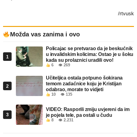
/rtvusk
Možda vas zanima i ovo
Policajac se pretvarao da je beskućnik
u invalidskim kolicima: Ostao je u šoku
1
kada su prolaznici uradili ovo!
6
👁 269
Učiteljica ostala potpuno šokirana
temom zadaćnice koju je Kristijan
2
odabrao, morate to vidjeti
10
👁 135
VIDEO: Rasporili zmiju uvjereni da im
3
je pojela tele, pa ostali u čudu
8
👁 2.231