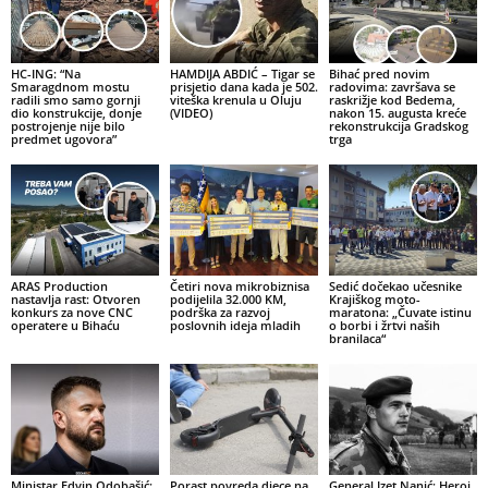
HC-ING: “Na
HAMDIJA ABDIĆ – Tigar se
Bihać pred novim
Smaragdnom mostu
prisjetio dana kada je 502.
radovima: završava se
radili smo samo gornji
viteška krenula u Oluju
raskrižje kod Bedema,
dio konstrukcije, donje
(VIDEO)
nakon 15. augusta kreće
postrojenje nije bilo
rekonstrukcija Gradskog
predmet ugovora”
trga
ARAS Production
Četiri nova mikrobiznisa
Sedić dočekao učesnike
nastavlja rast: Otvoren
podijelila 32.000 KM,
Krajiškog moto-
konkurs za nove CNC
podrška za razvoj
maratona: „Čuvate istinu
operatere u Bihaću
poslovnih ideja mladih
o borbi i žrtvi naših
branilaca“
Ministar Edvin Odobašić:
Porast povreda djece na
General Izet Nanić: Heroj