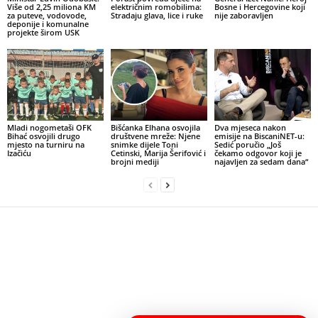
Više od 2,25 miliona KM
električnim romobilima:
Bosne i Hercegovine koji
za puteve, vodovode,
Stradaju glava, lice i ruke
nije zaboravljen
deponije i komunalne
projekte širom USK
Mladi nogometaši OFK
Bišćanka Elhana osvojila
Dva mjeseca nakon
Bihać osvojili drugo
društvene mreže: Njene
emisije na BiscaniNET-u:
mjesto na turniru na
snimke dijele Toni
Sedić poručio „Još
Izačiću
Cetinski, Marija Šerifović i
čekamo odgovor koji je
brojni mediji
najavljen za sedam dana“