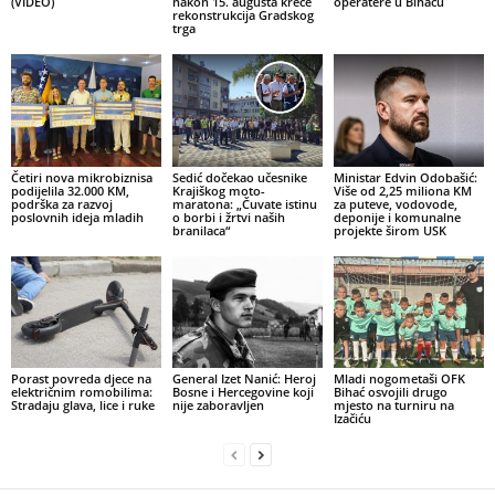
(VIDEO)
nakon 15. augusta kreće
operatere u Bihaću
rekonstrukcija Gradskog
trga
Četiri nova mikrobiznisa
Sedić dočekao učesnike
Ministar Edvin Odobašić:
podijelila 32.000 KM,
Krajiškog moto-
Više od 2,25 miliona KM
podrška za razvoj
maratona: „Čuvate istinu
za puteve, vodovode,
poslovnih ideja mladih
o borbi i žrtvi naših
deponije i komunalne
branilaca“
projekte širom USK
Porast povreda djece na
General Izet Nanić: Heroj
Mladi nogometaši OFK
električnim romobilima:
Bosne i Hercegovine koji
Bihać osvojili drugo
Stradaju glava, lice i ruke
nije zaboravljen
mjesto na turniru na
Izačiću