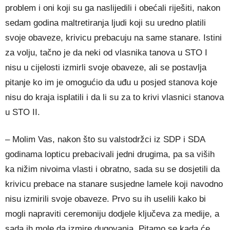
problem i oni koji su ga naslijedili i obećali riješiti, nakon
sedam godina maltretiranja ljudi koji su uredno platili
svoje obaveze, krivicu prebacuju na same stanare. Istini
za volju, tačno je da neki od vlasnika tanova u STO I
nisu u cijelosti izmirli svoje obaveze, ali se postavlja
pitanje ko im je omogućio da uđu u posjed stanova koje
nisu do kraja isplatili i da li su za to krivi vlasnici stanova
u STO II.
– Molim Vas, nakon što su valstodržci iz SDP i SDA
godinama lopticu prebacivali jedni drugima, pa sa viših
ka nižim nivoima vlasti i obratno, sada su se dosjetili da
krivicu prebace na stanare susjedne lamele koji navodno
nisu izmirili svoje obaveze. Prvo su ih uselili kako bi
mogli napraviti ceremoniju dodjele ključeva za medije, a
sada ih mole da izmire dugovanja. Pitamo se kada će