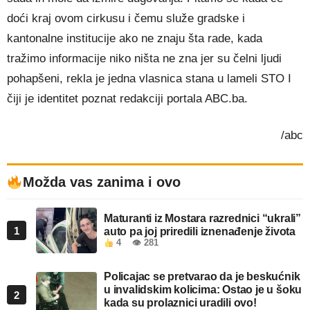
doći kraj ovom cirkusu i čemu služe gradske i
kantonalne institucije ako ne znaju šta rade, kada
tražimo informacije niko ništa ne zna jer su čelni ljudi
pohapšeni, rekla je jedna vlasnica stana u lameli STO I
čiji je identitet poznat redakciji portala ABC.ba.
/abc
Možda vas zanima i ovo
Maturanti iz Mostara razrednici “ukrali”
1
auto pa joj priredili iznenađenje života
4
👁 281
Policajac se pretvarao da je beskućnik
u invalidskim kolicima: Ostao je u šoku
2
kada su prolaznici uradili ovo!