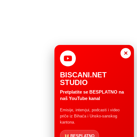
×
BISCANI.NET
STUDIO
Pretplatite se BESPLATNO na
naš YouTube kanal
Emisije, intervjui, podcasti i video
priče iz Bihaća i Unsko-sanskog
kantona.
BESPLATNO