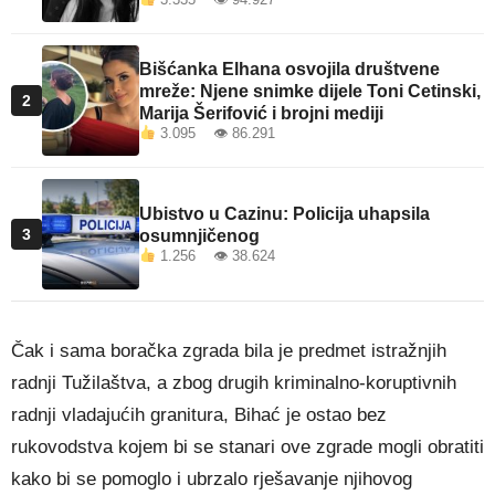
Bišćanka Elhana osvojila društvene
mreže: Njene snimke dijele Toni Cetinski,
2
Marija Šerifović i brojni mediji
3.095 👁 86.291
Ubistvo u Cazinu: Policija uhapsila
3
osumnjičenog
1.256 👁 38.624
Čak i sama boračka zgrada bila je predmet istražnjih
radnji Tužilaštva, a zbog drugih kriminalno-koruptivnih
radnji vladajućih granitura, Bihać je ostao bez
rukovodstva kojem bi se stanari ove zgrade mogli obratiti
kako bi se pomoglo i ubrzalo rješavanje njihovog