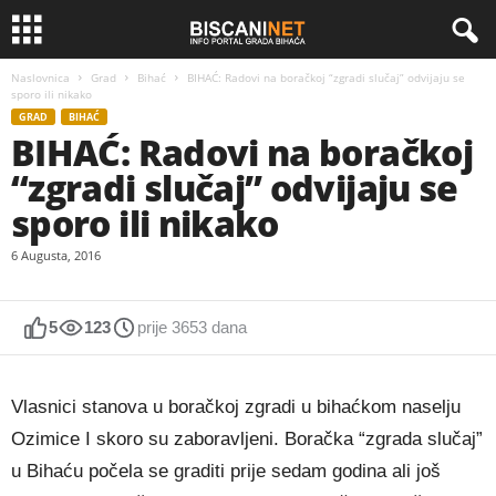
Naslovnica
Grad
Bihać
BIHAĆ: Radovi na boračkoj “zgradi slučaj” odvijaju se
sporo ili nikako
GRAD
BIHAĆ
BIHAĆ: Radovi na boračkoj
“zgradi slučaj” odvijaju se
sporo ili nikako
6 Augusta, 2016
5
123
prije 3653 dana
Vlasnici stanova u boračkoj zgradi u bihaćkom naselju
Ozimice I skoro su zaboravljeni. Boračka “zgrada slučaj”
u Bihaću počela se graditi prije sedam godina ali još