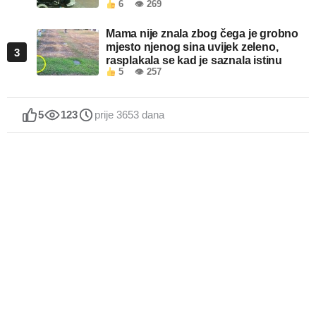
6
👁 269
Mama nije znala zbog čega je grobno
mjesto njenog sina uvijek zeleno,
3
rasplakala se kad je saznala istinu
5
👁 257
5
123
prije 3653 dana