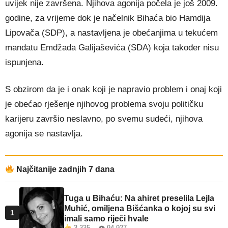
uvijek nije završena. Njihova agonija počela je još 2009.
godine, za vrijeme dok je načelnik Bihaća bio Hamdija
Lipovača (SDP), a nastavljena je obećanjima u tekućem
mandatu Emdžada Galijaševića (SDA) koja također nisu
ispunjena.
S obzirom da je i onak koji je napravio problem i onaj koji
je obećao rješenje njihovog problema svoju političku
karijeru završio neslavno, po svemu sudeći, njihova
agonija se nastavlja.
Najčitanije zadnjih 7 dana
Tuga u Bihaću: Na ahiret preselila Lejla
Muhić, omiljena Bišćanka o kojoj su svi
1
imali samo riječi hvale
3.335 👁 94.927