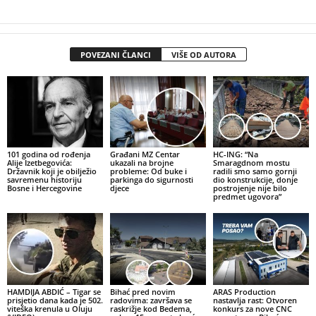
POVEZANI ČLANCI
VIŠE OD AUTORA
101 godina od rođenja
Građani MZ Centar
HC-ING: “Na
Alije Izetbegovića:
ukazali na brojne
Smaragdnom mostu
Državnik koji je obilježio
probleme: Od buke i
radili smo samo gornji
savremenu historiju
parkinga do sigurnosti
dio konstrukcije, donje
Bosne i Hercegovine
djece
postrojenje nije bilo
predmet ugovora”
HAMDIJA ABDIĆ – Tigar se
Bihać pred novim
ARAS Production
prisjetio dana kada je 502.
radovima: završava se
nastavlja rast: Otvoren
viteška krenula u Oluju
raskrižje kod Bedema,
konkurs za nove CNC