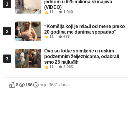
jednom u 625 miliona slučajeva
1
(VIDEO)
11
👁 1.040
“Komšija koji je mlađi od mene preko
2
20 godina me danima spopadao”
11
👁 677
Ovo su fotke snimljene u ruskim
podzemnim željeznicama, odabrali
3
smo 25 najluđih
11
👁 2.053
8
186
prije 3681 dana