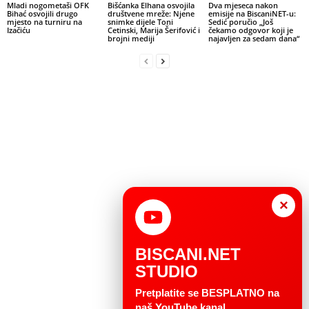
Mladi nogometaši OFK
Bišćanka Elhana osvojila
Dva mjeseca nakon
Bihać osvojili drugo
društvene mreže: Njene
emisije na BiscaniNET-u:
mjesto na turniru na
snimke dijele Toni
Sedić poručio „Još
Izačiću
Cetinski, Marija Šerifović i
čekamo odgovor koji je
brojni mediji
najavljen za sedam dana“
×
BISCANI.NET
STUDIO
Pretplatite se BESPLATNO na
naš YouTube kanal