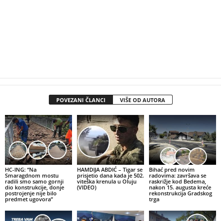
POVEZANI ČLANCI
VIŠE OD AUTORA
HC-ING: “Na
HAMDIJA ABDIĆ – Tigar se
Bihać pred novim
Smaragdnom mostu
prisjetio dana kada je 502.
radovima: završava se
radili smo samo gornji
viteška krenula u Oluju
raskrižje kod Bedema,
dio konstrukcije, donje
(VIDEO)
nakon 15. augusta kreće
postrojenje nije bilo
rekonstrukcija Gradskog
predmet ugovora”
trga