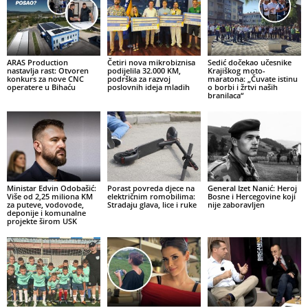
ARAS Production
Četiri nova mikrobiznisa
Sedić dočekao učesnike
nastavlja rast: Otvoren
podijelila 32.000 KM,
Krajiškog moto-
konkurs za nove CNC
podrška za razvoj
maratona: „Čuvate istinu
operatere u Bihaću
poslovnih ideja mladih
o borbi i žrtvi naših
branilaca“
Ministar Edvin Odobašić:
Porast povreda djece na
General Izet Nanić: Heroj
Više od 2,25 miliona KM
električnim romobilima:
Bosne i Hercegovine koji
za puteve, vodovode,
Stradaju glava, lice i ruke
nije zaboravljen
deponije i komunalne
projekte širom USK