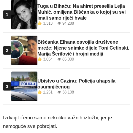
Tuga u Bihaću: Na ahiret preselila Lejla
Muhić, omiljena Bišćanka o kojoj su svi
1
imali samo riječi hvale
3.313 👁 94.288
Bišćanka Elhana osvojila društvene
mreže: Njene snimke dijele Toni Cetinski,
2
Marija Šerifović i brojni mediji
3.054 👁 85.000
Ubistvo u Cazinu: Policija uhapsila
3
osumnjičenog
1.251 👁 38.108
Izdvojit ćemo samo nekoliko važnih izložbi, jer je
nemoguće sve pobrojati.