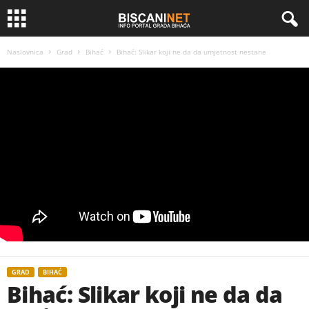
Naslovnica
Grad
Bihać
Bihać: Slikar koji ne da da umjetnost nestane
GRAD
BIHAĆ
Bihać: Slikar koji ne da da