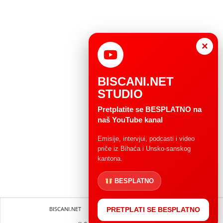
×
BISCANI.NET
STUDIO
Pretplatite se BESPLATNO na
naš YouTube kanal
Emisije, intervjui, podcasti i video
priče iz Bihaća i Unsko-sanskog
kantona.
BESPLATNO
BISCANI.NET
Impressum
Uvjeti korištenja
PRETPLATI SE BESPLATNO