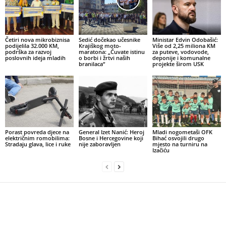
Četiri nova mikrobiznisa
Sedić dočekao učesnike
Ministar Edvin Odobašić:
podijelila 32.000 KM,
Krajiškog moto-
Više od 2,25 miliona KM
podrška za razvoj
maratona: „Čuvate istinu
za puteve, vodovode,
poslovnih ideja mladih
o borbi i žrtvi naših
deponije i komunalne
branilaca“
projekte širom USK
Porast povreda djece na
General Izet Nanić: Heroj
Mladi nogometaši OFK
električnim romobilima:
Bosne i Hercegovine koji
Bihać osvojili drugo
Stradaju glava, lice i ruke
nije zaboravljen
mjesto na turniru na
Izačiću