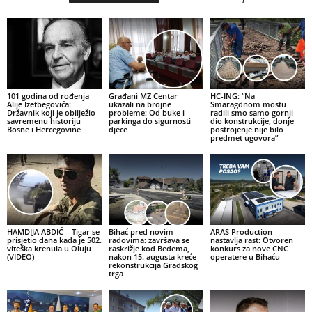
101 godina od rođenja
Građani MZ Centar
HC-ING: “Na
Alije Izetbegovića:
ukazali na brojne
Smaragdnom mostu
Državnik koji je obilježio
probleme: Od buke i
radili smo samo gornji
savremenu historiju
parkinga do sigurnosti
dio konstrukcije, donje
Bosne i Hercegovine
djece
postrojenje nije bilo
predmet ugovora”
HAMDIJA ABDIĆ – Tigar se
Bihać pred novim
ARAS Production
prisjetio dana kada je 502.
radovima: završava se
nastavlja rast: Otvoren
viteška krenula u Oluju
raskrižje kod Bedema,
konkurs za nove CNC
(VIDEO)
nakon 15. augusta kreće
operatere u Bihaću
rekonstrukcija Gradskog
trga