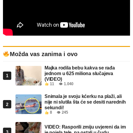
Možda vas zanima i ovo
Majka rodila bebu kakva se rađa
jednom u 625 miliona slučajeva
1
(VIDEO)
11
👁 1.040
Snimala je svoju kćerku na plaži, ali
nije ni slutila šta će se desiti narednih
2
sekundi!
8
👁 245
VIDEO: Rasporili zmiju uvjereni da im
3
je pojela tele, pa ostali u čudu