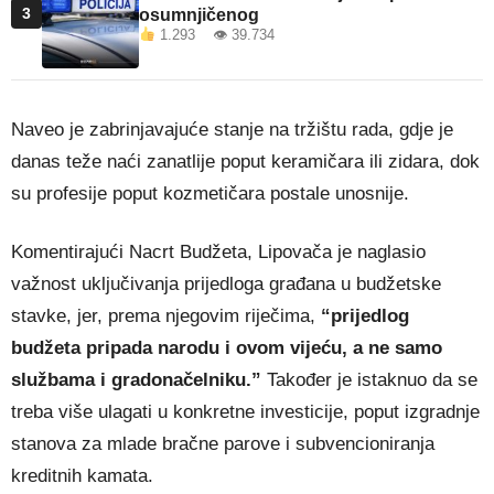
3
osumnjičenog
1.293 👁 39.734
Naveo je zabrinjavajuće stanje na tržištu rada, gdje je
danas teže naći zanatlije poput keramičara ili zidara, dok
su profesije poput kozmetičara postale unosnije.
Komentirajući Nacrt Budžeta, Lipovača je naglasio
važnost uključivanja prijedloga građana u budžetske
stavke, jer, prema njegovim riječima,
“prijedlog
budžeta pripada narodu i ovom vijeću, a ne samo
službama i gradonačelniku.”
Također je istaknuo da se
treba više ulagati u konkretne investicije, poput izgradnje
stanova za mlade bračne parove i subvencioniranja
kreditnih kamata.