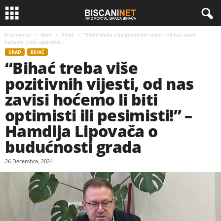
Naslovnica
Grad
Bihać
“Bihać treba više pozitivnih vijesti, od nas zavisi
hoćemo li biti optimisti...
GRAD
BIHAĆ
“Bihać treba više
pozitivnih vijesti, od nas
zavisi hoćemo li biti
optimisti ili pesimisti!” –
Hamdija Lipovača o
budućnosti grada
26 Decembra, 2024