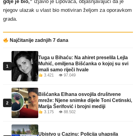
gdje je bio,”
izjavio je Lipovača, objašnjavajući da je
njegov ulazak u vlast bio motiviran željom za oporavkom
grada.
Najčitanije zadnjih 7 dana
Tuga u Bihaću: Na ahiret preselila Lejla
Muhić, omiljena Bišćanka o kojoj su svi
1
imali samo riječi hvale
3.421 👁 97.049
Bišćanka Elhana osvojila društvene
mreže: Njene snimke dijele Toni Cetinski,
2
Marija Šerifović i brojni mediji
3.175 👁 88.502
Ubistvo u Cazinu: Policija uhapsila