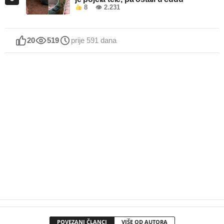
8
👁 2.231
20
519
prije 591 dana
POVEZANI ČLANCI
VIŠE OD AUTORA