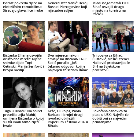
Porast povreda djece na
General Izet Nanić: Heroj
Mladi nogometaši OFK
električnim romobilima:
Bosne i Hercegovine koji
Bihać osvojili drugo
Stradaju glava, lice i ruke
nije zaboravljen
mjesto na turniru na
Izačiću
Bišćanka Elhana osvojila
Dva mjeseca nakon
Tri poziva za Bihać:
društvene mreže: Njene
emisije na BiscaniNET-u:
Ćustović, Mešić i trener
snimke dijele Toni
Sedić poručio „Još
Halilović predstavljat će
Cetinski, Marija Šerifović i
čekamo odgovor koji je
BiH na Svjetskom
brojni mediji
najavljen za sedam dana“
prvenstvu
Tuga u Bihaću: Na ahiret
Grše, Eli Rojas, Paolo
Povećana osnovica za
preselila Lejla Muhić,
Barbato i brojni drugi
plate u USK: Najviše će
omiljena Bišćanka o kojoj
izvođači obilježili
dobiti oni sa najvećim
su svi imali samo riječi
Imperium Festival 2026 u
primanjima
hvale
Bihaću