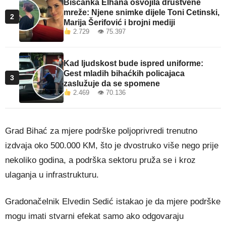
Bišćanka Elhana osvojila društvene
mreže: Njene snimke dijele Toni Cetinski,
2
Marija Šerifović i brojni mediji
2.729 👁 75.397
Kad ljudskost bude ispred uniforme:
Gest mladih bihaćkih policajaca
3
zaslužuje da se spomene
2.469 👁 70.136
Grad Bihać za mjere podrške poljoprivredi trenutno
izdvaja oko 500.000 KM, što je dvostruko više nego prije
nekoliko godina, a podrška sektoru pruža se i kroz
ulaganja u infrastrukturu.
Gradonačelnik
Elvedin Sedić
istakao je da mjere podrške
mogu imati stvarni efekat samo ako odgovaraju