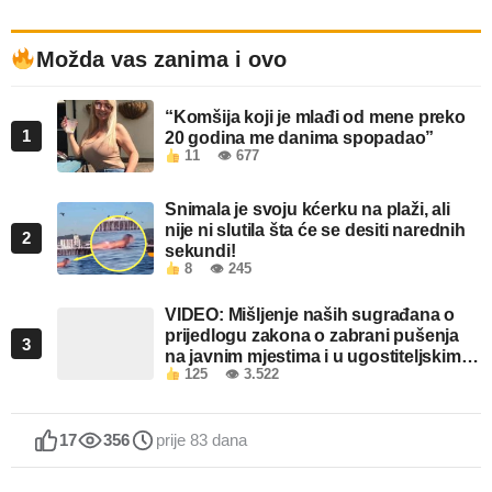
Možda vas zanima i ovo
“Komšija koji je mlađi od mene preko
1
20 godina me danima spopadao”
11
👁 677
Snimala je svoju kćerku na plaži, ali
nije ni slutila šta će se desiti narednih
2
sekundi!
8
👁 245
VIDEO: Mišljenje naših sugrađana o
prijedlogu zakona o zabrani pušenja
3
na javnim mjestima i u ugostiteljskim
125
👁 3.522
objektima u FBiH
17
356
prije 83 dana