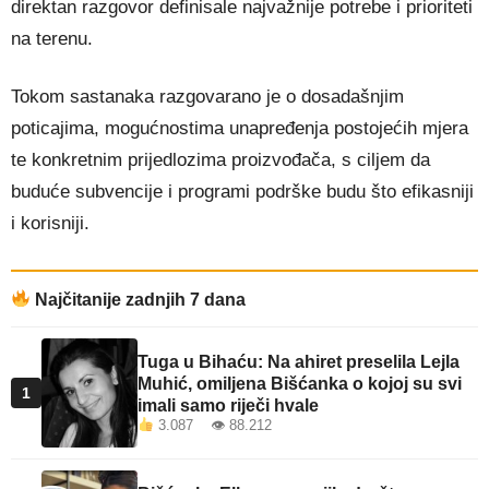
direktan razgovor definisale najvažnije potrebe i prioriteti
na terenu.
Tokom sastanaka razgovarano je o dosadašnjim
poticajima, mogućnostima unapređenja postojećih mjera
te konkretnim prijedlozima proizvođača, s ciljem da
buduće subvencije i programi podrške budu što efikasniji
i korisniji.
Najčitanije zadnjih 7 dana
Tuga u Bihaću: Na ahiret preselila Lejla
Muhić, omiljena Bišćanka o kojoj su svi
1
imali samo riječi hvale
3.087 👁 88.212