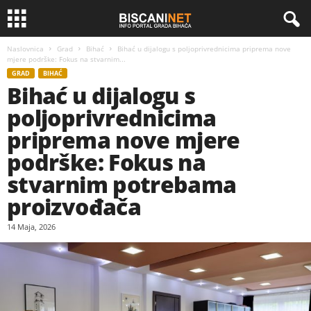
Naslovnica
Grad
Bihać
Bihać u dijalogu s poljoprivrednicima priprema nove
mjere podrške: Fokus na stvarnim...
GRAD
BIHAĆ
Bihać u dijalogu s
poljoprivrednicima
priprema nove mjere
podrške: Fokus na
stvarnim potrebama
proizvođača
14 Maja, 2026