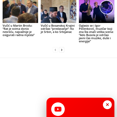
Vučić u Martin Brodu:
Vučić u Bosanskoj Krajini
Oglasio se i Igor
“Rat je svima donio
održao “predavanje”: Ko
Pečenković, muzičar koji
nesreću, najvažnije je
je Srbin, a ko Srbijanac
zna šta znači velika scena:
osigurati radna mjesta”
“Ado Busola je održao
javni čas muzike, duše i
energije”
×