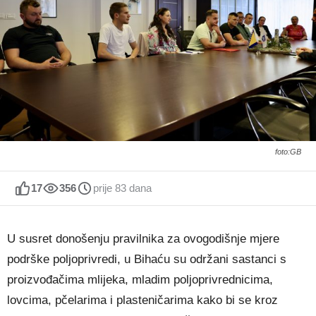
foto:GB
17
356
prije 83 dana
U susret donošenju pravilnika za ovogodišnje mjere
podrške poljoprivredi, u Bihaću su održani sastanci s
proizvođačima mlijeka, mladim poljoprivrednicima,
lovcima, pčelarima i plasteničarima kako bi se kroz